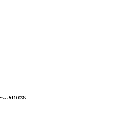
awat :
64488730