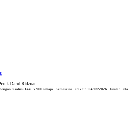
ib
Perak Darul Ridzuan
dengan resolusi 1440 x 900 sahaja | Kemaskini Terakhir :
04/08/2026
| Jumlah Pel