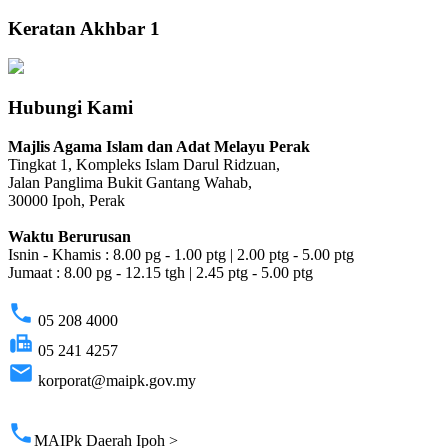
Keratan Akhbar 1
Hubungi Kami
Majlis Agama Islam dan Adat Melayu Perak
Tingkat 1, Kompleks Islam Darul Ridzuan,
Jalan Panglima Bukit Gantang Wahab,
30000 Ipoh, Perak
Waktu Berurusan
Isnin - Khamis : 8.00 pg - 1.00 ptg | 2.00 ptg - 5.00 ptg
Jumaat : 8.00 pg - 12.15 tgh | 2.45 ptg - 5.00 ptg
phone
05 208 4000
fax
05 241 4257
email
korporat@maipk.gov.my
p
phone
MAIPk Daerah Ipoh >