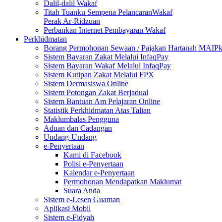
Dalil-dalil Wakaf
Titah Tuanku Sempena PelancaranWakaf
Perak Ar-Ridzuan
Perbankan Internet Pembayaran Wakaf
Perkhidmatan
Borang Permohonan Sewaan / Pajakan Hartanah MAIP
Sistem Bayaran Zakat Melalui InfaqPay
Sistem Bayaran Wakaf Melalui InfaqPay
Sistem Kutipan Zakat Melalui FPX
Sistem Dermasiswa Online
Sistem Potongan Zakat Berjadual
Sistem Bantuan Am Pelajaran Online
Statistik Perkhidmatan Atas Talian
Maklumbalas Pengguna
Aduan dan Cadangan
Undang-Undang
e-Penyertaan
Kami di Facebook
Polisi e-Penyertaan
Kalendar e-Penyertaan
Permohonan Mendapatkan Maklumat
Suara Anda
Sistem e-Lesen Guaman
Aplikasi Mobil
Sistem e-Fidyah