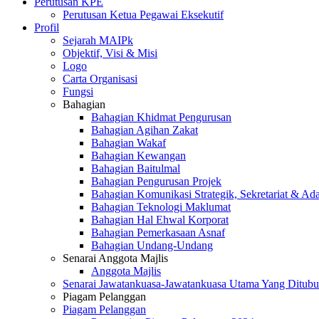
Perutusan KPE
Perutusan Ketua Pegawai Eksekutif
Profil
Sejarah MAIPk
Objektif, Visi & Misi
Logo
Carta Organisasi
Fungsi
Bahagian
Bahagian Khidmat Pengurusan
Bahagian Agihan Zakat
Bahagian Wakaf
Bahagian Kewangan
Bahagian Baitulmal
Bahagian Pengurusan Projek
Bahagian Komunikasi Strategik, Sekretariat & Ad
Bahagian Teknologi Maklumat
Bahagian Hal Ehwal Korporat
Bahagian Pemerkasaan Asnaf
Bahagian Undang-Undang
Senarai Anggota Majlis
Anggota Majlis
Senarai Jawatankuasa-Jawatankuasa Utama Yang Ditubu
Piagam Pelanggan
Piagam Pelanggan