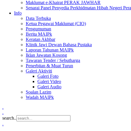
Maklumat e-Khairat PERAK JAWHAR
Senarai Panel Penyedia Perkhidmatan Hibah Negeri Per
Info
Data Terbuka
Ketua Pegawai Maklumat (CIO)
Pengumuman
Berita MAIPk
Keratan Akhbar
Klinik Jawi Dewan Bahasa Pustaka
Laporan Tahunan MAIPk
Iklan Jawatan Kosong
Tawaran Tender / Sebutharga
Penerbitan & Muat Turun
Galeri Aktiviti
Galeri Foto
Galeri Video
Galeri Audio
Soalan Lazim
Wadah MAIPk
.
.
search..
.