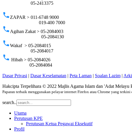
05-2413375
phone
ZAPAR > 011-6748 9000
019-400 7000
phone
Agihan Zakat > 05-2084003
05-2084130
phone
Wakaf > 05-2084015
05-2084017
phone
Hibah > 05-2084026
05-2084084
Dasar Privasi
|
Dasar Keselamatan
|
Peta Laman
|
Soalan Lazim
|
Ark
Hakcipta Terpelihara © 2022 Majlis Agama Islam dan 'Adat Melayu 
Paparan terbaik menggunakan pelayar internet Firefox atau Chrome yang terkini 
search..
Utama
Perutusan KPE
Perutusan Ketua Pegawai Eksekutif
Profil