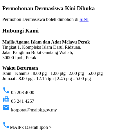
Permohonan Dermasiswa Kini Dibuka
Permohon Dermasiswa boleh dimohon di
SINI
Hubungi Kami
Majlis Agama Islam dan Adat Melayu Perak
Tingkat 1, Kompleks Islam Darul Ridzuan,
Jalan Panglima Bukit Gantang Wahab,
30000 Ipoh, Perak
Waktu Berurusan
Isnin - Khamis : 8.00 pg - 1.00 ptg | 2.00 ptg - 5.00 ptg
Jumaat : 8.00 pg - 12.15 tgh | 2.45 ptg - 5.00 ptg
phone
05 208 4000
fax
05 241 4257
email
korporat@maipk.gov.my
p
phone
MAIPk Daerah Ipoh >