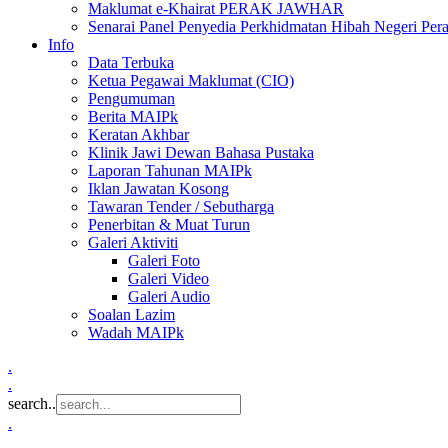
Maklumat e-Khairat PERAK JAWHAR
Senarai Panel Penyedia Perkhidmatan Hibah Negeri Per
Info
Data Terbuka
Ketua Pegawai Maklumat (CIO)
Pengumuman
Berita MAIPk
Keratan Akhbar
Klinik Jawi Dewan Bahasa Pustaka
Laporan Tahunan MAIPk
Iklan Jawatan Kosong
Tawaran Tender / Sebutharga
Penerbitan & Muat Turun
Galeri Aktiviti
Galeri Foto
Galeri Video
Galeri Audio
Soalan Lazim
Wadah MAIPk
.
.
search..
.