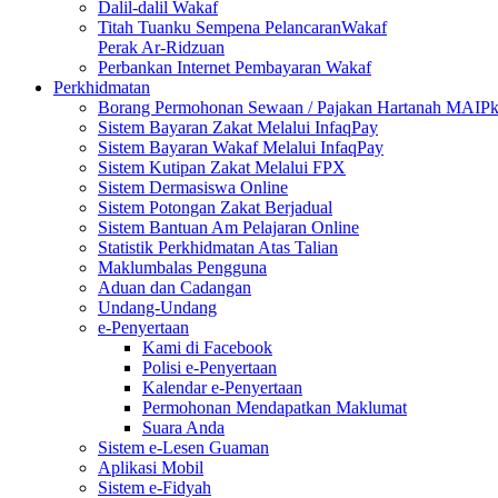
Dalil-dalil Wakaf
Titah Tuanku Sempena PelancaranWakaf
Perak Ar-Ridzuan
Perbankan Internet Pembayaran Wakaf
Perkhidmatan
Borang Permohonan Sewaan / Pajakan Hartanah MAIP
Sistem Bayaran Zakat Melalui InfaqPay
Sistem Bayaran Wakaf Melalui InfaqPay
Sistem Kutipan Zakat Melalui FPX
Sistem Dermasiswa Online
Sistem Potongan Zakat Berjadual
Sistem Bantuan Am Pelajaran Online
Statistik Perkhidmatan Atas Talian
Maklumbalas Pengguna
Aduan dan Cadangan
Undang-Undang
e-Penyertaan
Kami di Facebook
Polisi e-Penyertaan
Kalendar e-Penyertaan
Permohonan Mendapatkan Maklumat
Suara Anda
Sistem e-Lesen Guaman
Aplikasi Mobil
Sistem e-Fidyah