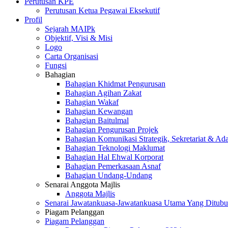
Perutusan KPE
Perutusan Ketua Pegawai Eksekutif
Profil
Sejarah MAIPk
Objektif, Visi & Misi
Logo
Carta Organisasi
Fungsi
Bahagian
Bahagian Khidmat Pengurusan
Bahagian Agihan Zakat
Bahagian Wakaf
Bahagian Kewangan
Bahagian Baitulmal
Bahagian Pengurusan Projek
Bahagian Komunikasi Strategik, Sekretariat & Ad
Bahagian Teknologi Maklumat
Bahagian Hal Ehwal Korporat
Bahagian Pemerkasaan Asnaf
Bahagian Undang-Undang
Senarai Anggota Majlis
Anggota Majlis
Senarai Jawatankuasa-Jawatankuasa Utama Yang Ditubu
Piagam Pelanggan
Piagam Pelanggan