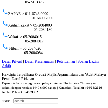
05-2413375
phone
ZAPAR > 011-6748 9000
019-400 7000
phone
Agihan Zakat > 05-2084003
05-2084130
phone
Wakaf > 05-2084015
05-2084017
phone
Hibah > 05-2084026
05-2084084
Dasar Privasi
|
Dasar Keselamatan
|
Peta Laman
|
Soalan Lazim
|
Arkib
Hakcipta Terpelihara © 2022 Majlis Agama Islam dan 'Adat Melayu
Perak Darul Ridzuan
Paparan terbaik menggunakan pelayar internet Firefox atau Chrome yang
terkini dengan resolusi 1440 x 900 sahaja | Kemaskini Terakhir :
04/08/2026
|
Jumlah Pelawat :
64539302
search..