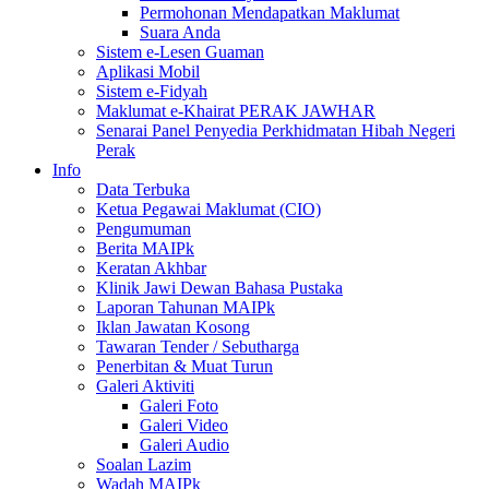
Permohonan Mendapatkan Maklumat
Suara Anda
Sistem e-Lesen Guaman
Aplikasi Mobil
Sistem e-Fidyah
Maklumat e-Khairat PERAK JAWHAR
Senarai Panel Penyedia Perkhidmatan Hibah Negeri
Perak
Info
Data Terbuka
Ketua Pegawai Maklumat (CIO)
Pengumuman
Berita MAIPk
Keratan Akhbar
Klinik Jawi Dewan Bahasa Pustaka
Laporan Tahunan MAIPk
Iklan Jawatan Kosong
Tawaran Tender / Sebutharga
Penerbitan & Muat Turun
Galeri Aktiviti
Galeri Foto
Galeri Video
Galeri Audio
Soalan Lazim
Wadah MAIPk