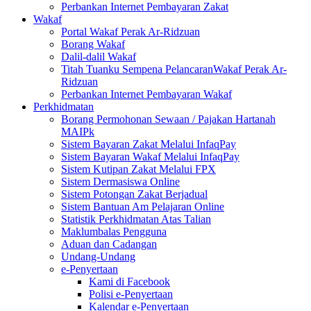
Perbankan Internet Pembayaran Zakat
Wakaf
Portal Wakaf Perak Ar-Ridzuan
Borang Wakaf
Dalil-dalil Wakaf
Titah Tuanku Sempena PelancaranWakaf Perak Ar-
Ridzuan
Perbankan Internet Pembayaran Wakaf
Perkhidmatan
Borang Permohonan Sewaan / Pajakan Hartanah
MAIPk
Sistem Bayaran Zakat Melalui InfaqPay
Sistem Bayaran Wakaf Melalui InfaqPay
Sistem Kutipan Zakat Melalui FPX
Sistem Dermasiswa Online
Sistem Potongan Zakat Berjadual
Sistem Bantuan Am Pelajaran Online
Statistik Perkhidmatan Atas Talian
Maklumbalas Pengguna
Aduan dan Cadangan
Undang-Undang
e-Penyertaan
Kami di Facebook
Polisi e-Penyertaan
Kalendar e-Penyertaan