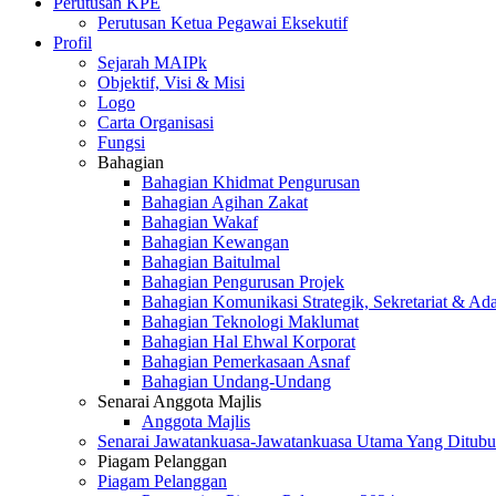
Perutusan KPE
Perutusan Ketua Pegawai Eksekutif
Profil
Sejarah MAIPk
Objektif, Visi & Misi
Logo
Carta Organisasi
Fungsi
Bahagian
Bahagian Khidmat Pengurusan
Bahagian Agihan Zakat
Bahagian Wakaf
Bahagian Kewangan
Bahagian Baitulmal
Bahagian Pengurusan Projek
Bahagian Komunikasi Strategik, Sekretariat & Ad
Bahagian Teknologi Maklumat
Bahagian Hal Ehwal Korporat
Bahagian Pemerkasaan Asnaf
Bahagian Undang-Undang
Senarai Anggota Majlis
Anggota Majlis
Senarai Jawatankuasa-Jawatankuasa Utama Yang Ditubu
Piagam Pelanggan
Piagam Pelanggan