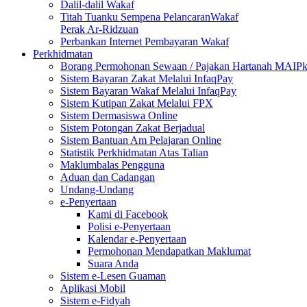
Dalil-dalil Wakaf
Titah Tuanku Sempena PelancaranWakaf
Perak Ar-Ridzuan
Perbankan Internet Pembayaran Wakaf
Perkhidmatan
Borang Permohonan Sewaan / Pajakan Hartanah MAIP
Sistem Bayaran Zakat Melalui InfaqPay
Sistem Bayaran Wakaf Melalui InfaqPay
Sistem Kutipan Zakat Melalui FPX
Sistem Dermasiswa Online
Sistem Potongan Zakat Berjadual
Sistem Bantuan Am Pelajaran Online
Statistik Perkhidmatan Atas Talian
Maklumbalas Pengguna
Aduan dan Cadangan
Undang-Undang
e-Penyertaan
Kami di Facebook
Polisi e-Penyertaan
Kalendar e-Penyertaan
Permohonan Mendapatkan Maklumat
Suara Anda
Sistem e-Lesen Guaman
Aplikasi Mobil
Sistem e-Fidyah