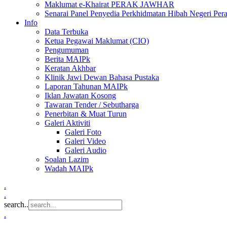
Maklumat e-Khairat PERAK JAWHAR
Senarai Panel Penyedia Perkhidmatan Hibah Negeri Per
Info
Data Terbuka
Ketua Pegawai Maklumat (CIO)
Pengumuman
Berita MAIPk
Keratan Akhbar
Klinik Jawi Dewan Bahasa Pustaka
Laporan Tahunan MAIPk
Iklan Jawatan Kosong
Tawaran Tender / Sebutharga
Penerbitan & Muat Turun
Galeri Aktiviti
Galeri Foto
Galeri Video
Galeri Audio
Soalan Lazim
Wadah MAIPk
.
.
search..
.