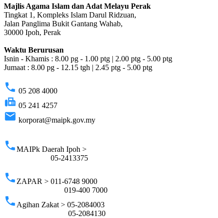
Majlis Agama Islam dan Adat Melayu Perak
Tingkat 1, Kompleks Islam Darul Ridzuan,
Jalan Panglima Bukit Gantang Wahab,
30000 Ipoh, Perak
Waktu Berurusan
Isnin - Khamis : 8.00 pg - 1.00 ptg | 2.00 ptg - 5.00 ptg
Jumaat : 8.00 pg - 12.15 tgh | 2.45 ptg - 5.00 ptg
phone
05 208 4000
fax
05 241 4257
email
korporat@maipk.gov.my
p
phone
MAIPk Daerah Ipoh >
05-2413375
phone
ZAPAR > 011-6748 9000
019-400 7000
phone
Agihan Zakat > 05-2084003
05-2084130