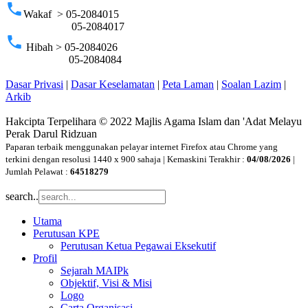
phone
Wakaf > 05-2084015
05-2084017
phone
Hibah > 05-2084026
05-2084084
Dasar Privasi
|
Dasar Keselamatan
|
Peta Laman
|
Soalan Lazim
|
Arkib
Hakcipta Terpelihara © 2022 Majlis Agama Islam dan 'Adat Melayu
Perak Darul Ridzuan
Paparan terbaik menggunakan pelayar internet Firefox atau Chrome yang
terkini dengan resolusi 1440 x 900 sahaja | Kemaskini Terakhir :
04/08/2026
|
Jumlah Pelawat :
64518279
search..
Utama
Perutusan KPE
Perutusan Ketua Pegawai Eksekutif
Profil
Sejarah MAIPk
Objektif, Visi & Misi
Logo
Carta Organisasi