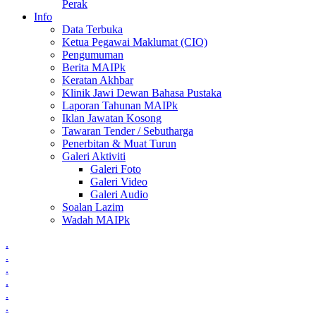
Perak
Info
Data Terbuka
Ketua Pegawai Maklumat (CIO)
Pengumuman
Berita MAIPk
Keratan Akhbar
Klinik Jawi Dewan Bahasa Pustaka
Laporan Tahunan MAIPk
Iklan Jawatan Kosong
Tawaran Tender / Sebutharga
Penerbitan & Muat Turun
Galeri Aktiviti
Galeri Foto
Galeri Video
Galeri Audio
Soalan Lazim
Wadah MAIPk
.
.
.
.
.
.