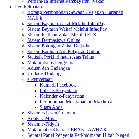
Perbankan Internet Pembayaran Wakaf
Perkhidmatan
Borang Permohonan Sewaan / Pajakan Hartanah
MAIPk
Sistem Bayaran Zakat Melalui InfaqPay
Sistem Bayaran Wakaf Melalui InfaqPay
Sistem Kutipan Zakat Melalui FPX
Sistem Dermasiswa Online
Sistem Potongan Zakat Berjadual
Sistem Bantuan Am Pelajaran Online
Statistik Perkhidmatan Atas Talian
Maklumbalas Pengguna
Aduan dan Cadangan
Undang-Undang
e-Penyertaan
Kami di Facebook
Polisi e-Penyertaan
Kalendar e-Penyertaan
Permohonan Mendapatkan Maklumat
Suara Anda
Sistem e-Lesen Guaman
Aplikasi Mobil
Sistem e-Fidyah
Maklumat e-Khairat PERAK JAWHAR
Senarai Panel Penyedia Perkhidmatan Hibah Negeri