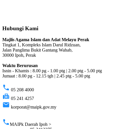
Hubungi Kami
Majlis Agama Islam dan Adat Melayu Perak
Tingkat 1, Kompleks Islam Darul Ridzuan,
Jalan Panglima Bukit Gantang Wahab,
30000 Ipoh, Perak
Waktu Berurusan
Isnin - Khamis : 8.00 pg - 1.00 ptg | 2.00 ptg - 5.00 ptg
Jumaat : 8.00 pg - 12.15 tgh | 2.45 ptg - 5.00 ptg
phone
05 208 4000
fax
05 241 4257
email
korporat@maipk.gov.my
p
phone
MAIPk Daerah Ipoh >