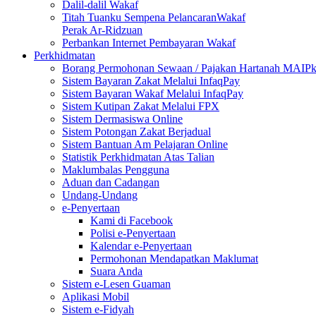
Dalil-dalil Wakaf
Titah Tuanku Sempena PelancaranWakaf
Perak Ar-Ridzuan
Perbankan Internet Pembayaran Wakaf
Perkhidmatan
Borang Permohonan Sewaan / Pajakan Hartanah MAIP
Sistem Bayaran Zakat Melalui InfaqPay
Sistem Bayaran Wakaf Melalui InfaqPay
Sistem Kutipan Zakat Melalui FPX
Sistem Dermasiswa Online
Sistem Potongan Zakat Berjadual
Sistem Bantuan Am Pelajaran Online
Statistik Perkhidmatan Atas Talian
Maklumbalas Pengguna
Aduan dan Cadangan
Undang-Undang
e-Penyertaan
Kami di Facebook
Polisi e-Penyertaan
Kalendar e-Penyertaan
Permohonan Mendapatkan Maklumat
Suara Anda
Sistem e-Lesen Guaman
Aplikasi Mobil
Sistem e-Fidyah