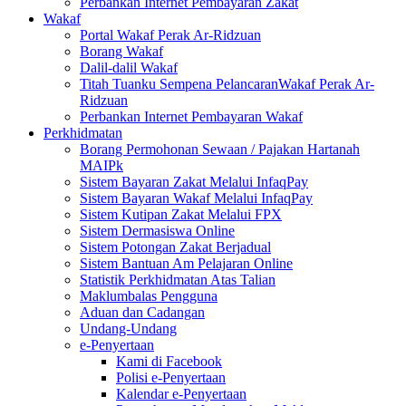
Perbankan Internet Pembayaran Zakat
Wakaf
Portal Wakaf Perak Ar-Ridzuan
Borang Wakaf
Dalil-dalil Wakaf
Titah Tuanku Sempena PelancaranWakaf Perak Ar-
Ridzuan
Perbankan Internet Pembayaran Wakaf
Perkhidmatan
Borang Permohonan Sewaan / Pajakan Hartanah
MAIPk
Sistem Bayaran Zakat Melalui InfaqPay
Sistem Bayaran Wakaf Melalui InfaqPay
Sistem Kutipan Zakat Melalui FPX
Sistem Dermasiswa Online
Sistem Potongan Zakat Berjadual
Sistem Bantuan Am Pelajaran Online
Statistik Perkhidmatan Atas Talian
Maklumbalas Pengguna
Aduan dan Cadangan
Undang-Undang
e-Penyertaan
Kami di Facebook
Polisi e-Penyertaan
Kalendar e-Penyertaan