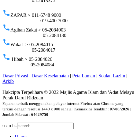
05-2413375
phone
ZAPAR > 011-6748 9000
019-400 7000
phone
Agihan Zakat > 05-2084003
05-2084130
phone
Wakaf > 05-2084015
05-2084017
phone
Hibah > 05-2084026
05-2084084
Dasar Privasi
|
Dasar Keselamatan
|
Peta Laman
|
Soalan Lazim
|
Arkib
Hakcipta Terpelihara © 2022 Majlis Agama Islam dan 'Adat Melayu
Perak Darul Ridzuan
Paparan terbaik menggunakan pelayar internet Firefox atau Chrome yang
terkini dengan resolusi 1440 x 900 sahaja | Kemaskini Terakhir :
07/08/2026
|
Jumlah Pelawat :
64629750
search..
Utama