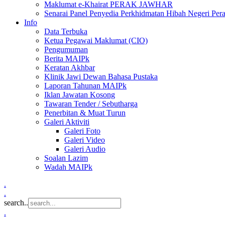
Maklumat e-Khairat PERAK JAWHAR
Senarai Panel Penyedia Perkhidmatan Hibah Negeri Per
Info
Data Terbuka
Ketua Pegawai Maklumat (CIO)
Pengumuman
Berita MAIPk
Keratan Akhbar
Klinik Jawi Dewan Bahasa Pustaka
Laporan Tahunan MAIPk
Iklan Jawatan Kosong
Tawaran Tender / Sebutharga
Penerbitan & Muat Turun
Galeri Aktiviti
Galeri Foto
Galeri Video
Galeri Audio
Soalan Lazim
Wadah MAIPk
.
.
search..
.