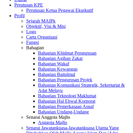
Perutusan KPE
Perutusan Ketua Pegawai Eksekutif
Profil
Sejarah MAIPk
Objektif, Visi & Misi
Logo
Carta Organisasi
Fungsi
Bahagian
Bahagian Khidmat Pengurusan
Bahagian Agihan Zakat
Bahagian Wakaf
Bahagian Kewangan
Bahagian Baitulmal
Bahagian Pengurusan Projek
Bahagian Komunikasi Strategik, Sekretariat &
Adat Melayu
Bahagian Teknologi Maklumat
Bahagian Hal Ehwal Korporat
Bahagian Pemerkasaan Asnaf
Bahagian Undang-Undang
Senarai Anggota Majlis
Anggota Majlis
Senarai Jawatankuasa-Jawatankuasa Utama Yang