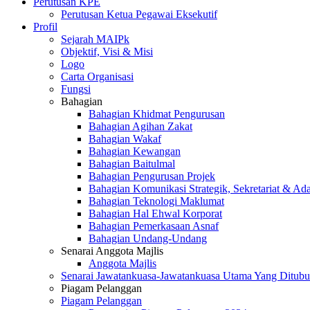
Perutusan KPE
Perutusan Ketua Pegawai Eksekutif
Profil
Sejarah MAIPk
Objektif, Visi & Misi
Logo
Carta Organisasi
Fungsi
Bahagian
Bahagian Khidmat Pengurusan
Bahagian Agihan Zakat
Bahagian Wakaf
Bahagian Kewangan
Bahagian Baitulmal
Bahagian Pengurusan Projek
Bahagian Komunikasi Strategik, Sekretariat & Ad
Bahagian Teknologi Maklumat
Bahagian Hal Ehwal Korporat
Bahagian Pemerkasaan Asnaf
Bahagian Undang-Undang
Senarai Anggota Majlis
Anggota Majlis
Senarai Jawatankuasa-Jawatankuasa Utama Yang Ditubu
Piagam Pelanggan
Piagam Pelanggan