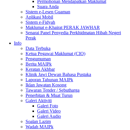
Permohonan Mendapatkan Maklumat
Suara Anda
Sistem e-Lesen Guaman
Aplikasi Mobil
Sistem e-Fidyah
Maklumat e-Khairat PERAK JAWHAR
Senarai Panel Penyedia Perkhidmatan Hibah Negeri
Perak
Info
Data Terbuka
Ketua Pegawai Maklumat (CIO)
Pengumuman
Berita MAIPk
Keratan Akhbar
Klinik Jawi Dewan Bahasa Pustaka
Laporan Tahunan MAIPk
Iklan Jawatan Kosong
Tawaran Tender / Sebutharga
Penerbitan & Muat Turun
Galeri Aktiviti
Galeri Foto
Galeri Video
Galeri Audio
Soalan Lazim
Wadah MAIPk