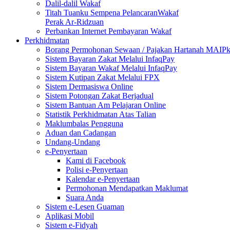
Dalil-dalil Wakaf
Titah Tuanku Sempena PelancaranWakaf
Perak Ar-Ridzuan
Perbankan Internet Pembayaran Wakaf
Perkhidmatan
Borang Permohonan Sewaan / Pajakan Hartanah MAIP
Sistem Bayaran Zakat Melalui InfaqPay
Sistem Bayaran Wakaf Melalui InfaqPay
Sistem Kutipan Zakat Melalui FPX
Sistem Dermasiswa Online
Sistem Potongan Zakat Berjadual
Sistem Bantuan Am Pelajaran Online
Statistik Perkhidmatan Atas Talian
Maklumbalas Pengguna
Aduan dan Cadangan
Undang-Undang
e-Penyertaan
Kami di Facebook
Polisi e-Penyertaan
Kalendar e-Penyertaan
Permohonan Mendapatkan Maklumat
Suara Anda
Sistem e-Lesen Guaman
Aplikasi Mobil
Sistem e-Fidyah