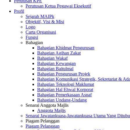
Perutusan KPE
Perutusan Ketua Pegawai Eksekutif
Profil
Sejarah MAIPk
Objektif, Visi & Misi
Logo
Carta Organisasi
Fungsi
Bahagian
Bahagian Khidmat Pengurusan
Bahagian Agihan Zakat
Bahagian Wakaf
Bahagian Kewangan
Bahagian Baitulmal
Bahagian Pengurusan Projek
Bahagian Komunikasi Strategik, Sekretariat & Ad
Bahagian Teknologi Maklumat
Bahagian Hal Ehwal Korporat
Bahagian Pemerkasaan Asnaf
Bahagian Undang-Undang
Senarai Anggota Majlis
Anggota Majlis
Senarai Jawatankuasa-Jawatankuasa Utama Yang Ditubu
Piagam Pelanggan
Piagam Pelanggan