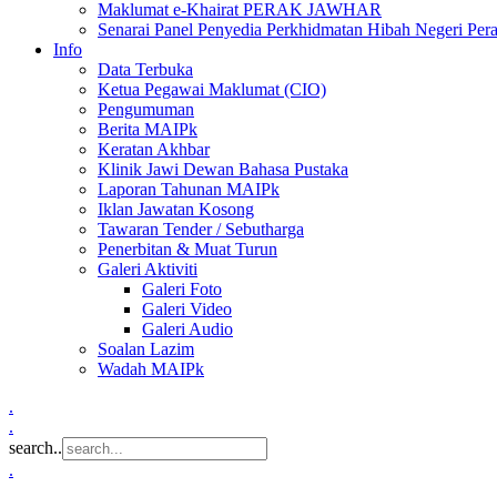
Maklumat e-Khairat PERAK JAWHAR
Senarai Panel Penyedia Perkhidmatan Hibah Negeri Per
Info
Data Terbuka
Ketua Pegawai Maklumat (CIO)
Pengumuman
Berita MAIPk
Keratan Akhbar
Klinik Jawi Dewan Bahasa Pustaka
Laporan Tahunan MAIPk
Iklan Jawatan Kosong
Tawaran Tender / Sebutharga
Penerbitan & Muat Turun
Galeri Aktiviti
Galeri Foto
Galeri Video
Galeri Audio
Soalan Lazim
Wadah MAIPk
.
.
search..
.