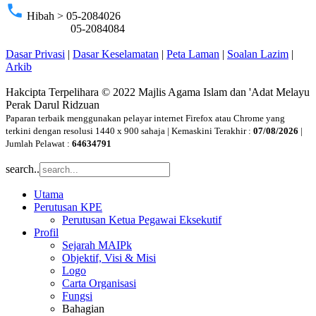
phone
Hibah > 05-2084026
05-2084084
Dasar Privasi
|
Dasar Keselamatan
|
Peta Laman
|
Soalan Lazim
|
Arkib
Hakcipta Terpelihara © 2022 Majlis Agama Islam dan 'Adat Melayu
Perak Darul Ridzuan
Paparan terbaik menggunakan pelayar internet Firefox atau Chrome yang
terkini dengan resolusi 1440 x 900 sahaja | Kemaskini Terakhir :
07/08/2026
|
Jumlah Pelawat :
64634791
search..
Utama
Perutusan KPE
Perutusan Ketua Pegawai Eksekutif
Profil
Sejarah MAIPk
Objektif, Visi & Misi
Logo
Carta Organisasi
Fungsi
Bahagian