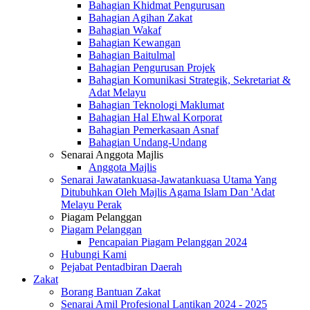
Bahagian Khidmat Pengurusan
Bahagian Agihan Zakat
Bahagian Wakaf
Bahagian Kewangan
Bahagian Baitulmal
Bahagian Pengurusan Projek
Bahagian Komunikasi Strategik, Sekretariat &
Adat Melayu
Bahagian Teknologi Maklumat
Bahagian Hal Ehwal Korporat
Bahagian Pemerkasaan Asnaf
Bahagian Undang-Undang
Senarai Anggota Majlis
Anggota Majlis
Senarai Jawatankuasa-Jawatankuasa Utama Yang
Ditubuhkan Oleh Majlis Agama Islam Dan 'Adat
Melayu Perak
Piagam Pelanggan
Piagam Pelanggan
Pencapaian Piagam Pelanggan 2024
Hubungi Kami
Pejabat Pentadbiran Daerah
Zakat
Borang Bantuan Zakat
Senarai Amil Profesional Lantikan 2024 - 2025