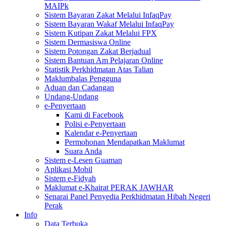
MAIPk
Sistem Bayaran Zakat Melalui InfaqPay
Sistem Bayaran Wakaf Melalui InfaqPay
Sistem Kutipan Zakat Melalui FPX
Sistem Dermasiswa Online
Sistem Potongan Zakat Berjadual
Sistem Bantuan Am Pelajaran Online
Statistik Perkhidmatan Atas Talian
Maklumbalas Pengguna
Aduan dan Cadangan
Undang-Undang
e-Penyertaan
Kami di Facebook
Polisi e-Penyertaan
Kalendar e-Penyertaan
Permohonan Mendapatkan Maklumat
Suara Anda
Sistem e-Lesen Guaman
Aplikasi Mobil
Sistem e-Fidyah
Maklumat e-Khairat PERAK JAWHAR
Senarai Panel Penyedia Perkhidmatan Hibah Negeri
Perak
Info
Data Terbuka