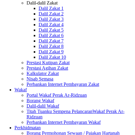
Dalil-dalil Zakat
Dalil Zakat 1
Dalil Zakat 2
Dalil Zakat 3
Dalil Zakat 4
Dalil Zakat 5
Dalil Zakat 6
Dalil Zakat 7
Dalil Zakat 8
Dalil Zakat 9
Dalil Zakat 10
Prestasi Kutipan Zakat
Prestasi Agihan Zakat
Kalkulator Zakat
Nisab Semasa
Perbankan Internet Pembayaran Zakat
Wakaf
Portal Wakaf Perak Ar-Ridzuan
Borang Wakaf
Dalil-dalil Wakaf
Titah Tuanku Sempena PelancaranWakaf Perak Ar-
Ridzuan
Perbankan Internet Pembayaran Wakaf
Perkhidmatan
Borang Permohonan Sewaan / Pajakan Hartanah