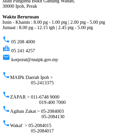
Jalan Panglima Bukit Gantang Wahab,
30000 Ipoh, Perak
Waktu Berurusan
Isnin - Khamis : 8.00 pg - 1.00 ptg | 2.00 ptg - 5.00 ptg
Jumaat : 8.00 pg - 12.15 tgh | 2.45 ptg - 5.00 ptg
phone
05 208 4000
fax
05 241 4257
email
korporat@maipk.gov.my
p
phone
MAIPk Daerah Ipoh >
05-2413375
phone
ZAPAR > 011-6748 9000
019-400 7000
phone
Agihan Zakat > 05-2084003
05-2084130
phone
Wakaf > 05-2084015
05-2084017