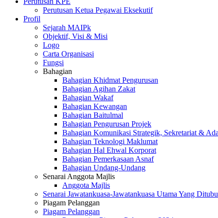
Perutusan KPE
Perutusan Ketua Pegawai Eksekutif
Profil
Sejarah MAIPk
Objektif, Visi & Misi
Logo
Carta Organisasi
Fungsi
Bahagian
Bahagian Khidmat Pengurusan
Bahagian Agihan Zakat
Bahagian Wakaf
Bahagian Kewangan
Bahagian Baitulmal
Bahagian Pengurusan Projek
Bahagian Komunikasi Strategik, Sekretariat & Ad
Bahagian Teknologi Maklumat
Bahagian Hal Ehwal Korporat
Bahagian Pemerkasaan Asnaf
Bahagian Undang-Undang
Senarai Anggota Majlis
Anggota Majlis
Senarai Jawatankuasa-Jawatankuasa Utama Yang Ditubu
Piagam Pelanggan
Piagam Pelanggan