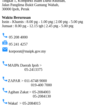
Tingkat 1, Kompleks Islam Darul Ridzuan,
Jalan Panglima Bukit Gantang Wahab,
30000 Ipoh, Perak
Waktu Berurusan
Isnin - Khamis : 8.00 pg - 1.00 ptg | 2.00 ptg - 5.00 ptg
Jumaat : 8.00 pg - 12.15 tgh | 2.45 ptg - 5.00 ptg
phone
05 208 4000
fax
05 241 4257
email
korporat@maipk.gov.my
p
phone
MAIPk Daerah Ipoh >
05-2413375
phone
ZAPAR > 011-6748 9000
019-400 7000
phone
Agihan Zakat > 05-2084003
05-2084130
phone
Wakaf > 05-2084015