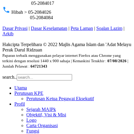
05-2084017
phone
Hibah > 05-2084026
05-2084084
Dasar Privasi
|
Dasar Keselamatan
|
Peta Laman
|
Soalan Lazim
|
Arkib
Hakcipta Terpelihara © 2022 Majlis Agama Islam dan 'Adat Melayu
Perak Darul Ridzuan
Paparan terbaik menggunakan pelayar internet Firefox atau Chrome yang
terkini dengan resolusi 1440 x 900 sahaja | Kemaskini Terakhir :
07/08/2026
|
Jumlah Pelawat :
64721343
search..
Utama
Perutusan KPE
Perutusan Ketua Pegawai Eksekutif
Profil
Sejarah MAIPk
Objektif, Visi & Misi
Logo
Carta Organisasi
Fungsi