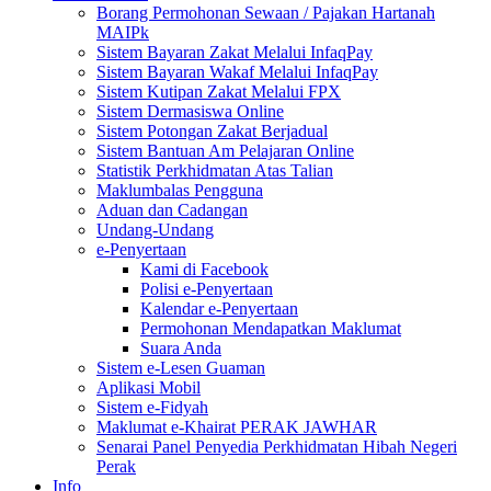
Borang Permohonan Sewaan / Pajakan Hartanah
MAIPk
Sistem Bayaran Zakat Melalui InfaqPay
Sistem Bayaran Wakaf Melalui InfaqPay
Sistem Kutipan Zakat Melalui FPX
Sistem Dermasiswa Online
Sistem Potongan Zakat Berjadual
Sistem Bantuan Am Pelajaran Online
Statistik Perkhidmatan Atas Talian
Maklumbalas Pengguna
Aduan dan Cadangan
Undang-Undang
e-Penyertaan
Kami di Facebook
Polisi e-Penyertaan
Kalendar e-Penyertaan
Permohonan Mendapatkan Maklumat
Suara Anda
Sistem e-Lesen Guaman
Aplikasi Mobil
Sistem e-Fidyah
Maklumat e-Khairat PERAK JAWHAR
Senarai Panel Penyedia Perkhidmatan Hibah Negeri
Perak
Info