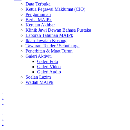
Data Terbuka
Ketua Pegawai Maklumat (CIO)
Pengumuman
Berita MAIPk
Keratan Akhbar
Klinik Jawi Dewan Bahasa Pustaka
Laporan Tahunan MAIPk
Iklan Jawatan Kosong
Tawaran Tender / Sebutharga
Penerbitan & Muat Turun
Galeri Aktiviti
Galeri Foto
Galeri Video
Galeri Audio
Soalan Lazim
Wadah MAIPk
.
.
.
.
.
.
.
.