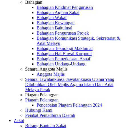
Bahagian
Bahagian Khidmat Pengurusan
Bahagian Agihan Zakat
Bahagian Wakaf
Bahagian Kewangan
Bahagian Baitulmal
Bahagian Pengurusan Projek
Bahagian Komunikasi Strategik, Sekretariat &
Adat Melayu
Bahagian Teknologi Maklumat
Bahagian Hal Ehwal Korporat
Bahagian Pemerkasaan Asnaf
Bahagian Undang-Undang
Senarai Anggota Majlis
Anggota Majlis
Senarai Jawatankuasa-Jawatankuasa Utama Yang
Ditubuhkan Oleh Majlis Agama Islam Dan 'Adat
Melayu Perak
Piagam Pelanggan
Piagam Pelanggan
Pencapaian Piagam Pelanggan 2024
Hubungi Kami
Pejabat Pentadbiran Daerah
Zakat
Borang Bantuan Zakat