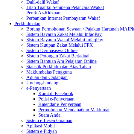
Dalil-dalil Wakaf
Titah Tuanku Sempena PelancaranWakaf
Perak Ar-Ridzuan
Perbankan Internet Pembayaran Wakaf
Perkhidmatan
Borang Permohonan Sewaan / Pajakan Hartanah MAIP
Sistem Bayaran Zakat Melalui InfaqPay
Sistem Bayaran Wakaf Melalui InfaqPay
Sistem Kutipan Zakat Melalui FPX
Sistem Dermasiswa Online
Sistem Potongan Zakat Berjadual
Sistem Bantuan Am Pelajaran Online
Statistik Perkhidmatan Atas Talian
Maklumbalas Pengguna
Aduan dan Cadangan
Undang-Undang
e-Penyertaan
Kami di Facebook
Polisi e-Penyertaan
Kalendar e-Penyertaan
Permohonan Mendapatkan Maklumat
Suara Anda
Sistem e-Lesen Guaman
Aplikasi Mobil
Sistem e-Fidyah