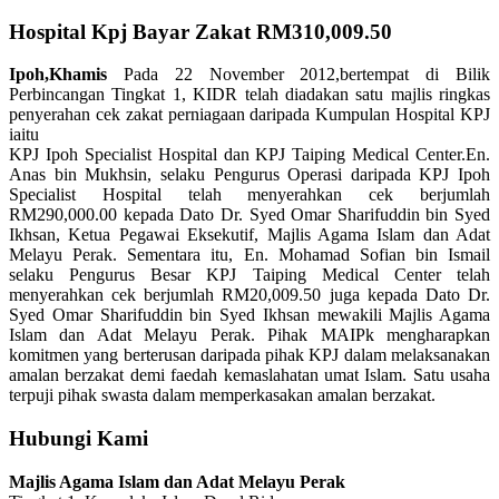
Hospital Kpj Bayar Zakat RM310,009.50
Ipoh,Khamis
Pada 22 November 2012,bertempat di Bilik
Perbincangan Tingkat 1, KIDR telah diadakan satu majlis ringkas
penyerahan cek zakat perniagaan daripada Kumpulan Hospital KPJ
iaitu
KPJ Ipoh Specialist Hospital dan KPJ Taiping Medical Center.En.
Anas bin Mukhsin, selaku Pengurus Operasi daripada KPJ Ipoh
Specialist Hospital telah menyerahkan cek berjumlah
RM290,000.00 kepada Dato Dr. Syed Omar Sharifuddin bin Syed
Ikhsan, Ketua Pegawai Eksekutif, Majlis Agama Islam dan Adat
Melayu Perak. Sementara itu, En. Mohamad Sofian bin Ismail
selaku Pengurus Besar KPJ Taiping Medical Center telah
menyerahkan cek berjumlah RM20,009.50 juga kepada Dato Dr.
Syed Omar Sharifuddin bin Syed Ikhsan mewakili Majlis Agama
Islam dan Adat Melayu Perak. Pihak MAIPk mengharapkan
komitmen yang berterusan daripada pihak KPJ dalam melaksanakan
amalan berzakat demi faedah kemaslahatan umat Islam. Satu usaha
terpuji pihak swasta dalam memperkasakan amalan berzakat.
Hubungi Kami
Majlis Agama Islam dan Adat Melayu Perak