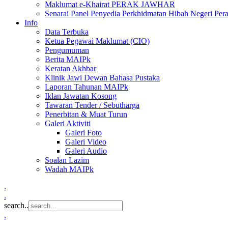
Maklumat e-Khairat PERAK JAWHAR
Senarai Panel Penyedia Perkhidmatan Hibah Negeri Per
Info
Data Terbuka
Ketua Pegawai Maklumat (CIO)
Pengumuman
Berita MAIPk
Keratan Akhbar
Klinik Jawi Dewan Bahasa Pustaka
Laporan Tahunan MAIPk
Iklan Jawatan Kosong
Tawaran Tender / Sebutharga
Penerbitan & Muat Turun
Galeri Aktiviti
Galeri Foto
Galeri Video
Galeri Audio
Soalan Lazim
Wadah MAIPk
.
.
search..
.