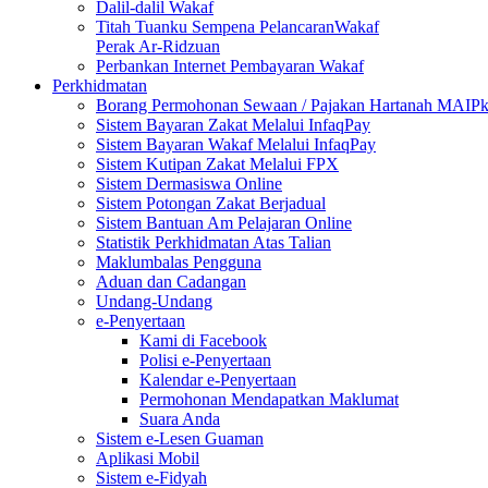
Dalil-dalil Wakaf
Titah Tuanku Sempena PelancaranWakaf
Perak Ar-Ridzuan
Perbankan Internet Pembayaran Wakaf
Perkhidmatan
Borang Permohonan Sewaan / Pajakan Hartanah MAIP
Sistem Bayaran Zakat Melalui InfaqPay
Sistem Bayaran Wakaf Melalui InfaqPay
Sistem Kutipan Zakat Melalui FPX
Sistem Dermasiswa Online
Sistem Potongan Zakat Berjadual
Sistem Bantuan Am Pelajaran Online
Statistik Perkhidmatan Atas Talian
Maklumbalas Pengguna
Aduan dan Cadangan
Undang-Undang
e-Penyertaan
Kami di Facebook
Polisi e-Penyertaan
Kalendar e-Penyertaan
Permohonan Mendapatkan Maklumat
Suara Anda
Sistem e-Lesen Guaman
Aplikasi Mobil
Sistem e-Fidyah