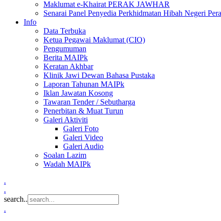
Maklumat e-Khairat PERAK JAWHAR
Senarai Panel Penyedia Perkhidmatan Hibah Negeri Per
Info
Data Terbuka
Ketua Pegawai Maklumat (CIO)
Pengumuman
Berita MAIPk
Keratan Akhbar
Klinik Jawi Dewan Bahasa Pustaka
Laporan Tahunan MAIPk
Iklan Jawatan Kosong
Tawaran Tender / Sebutharga
Penerbitan & Muat Turun
Galeri Aktiviti
Galeri Foto
Galeri Video
Galeri Audio
Soalan Lazim
Wadah MAIPk
.
.
search..
.