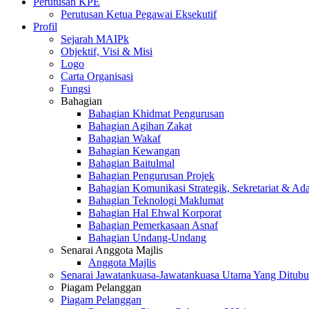
Perutusan KPE
Perutusan Ketua Pegawai Eksekutif
Profil
Sejarah MAIPk
Objektif, Visi & Misi
Logo
Carta Organisasi
Fungsi
Bahagian
Bahagian Khidmat Pengurusan
Bahagian Agihan Zakat
Bahagian Wakaf
Bahagian Kewangan
Bahagian Baitulmal
Bahagian Pengurusan Projek
Bahagian Komunikasi Strategik, Sekretariat & Ad
Bahagian Teknologi Maklumat
Bahagian Hal Ehwal Korporat
Bahagian Pemerkasaan Asnaf
Bahagian Undang-Undang
Senarai Anggota Majlis
Anggota Majlis
Senarai Jawatankuasa-Jawatankuasa Utama Yang Ditubu
Piagam Pelanggan
Piagam Pelanggan