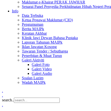
Maklumat e-Khairat PERAK JAWHAR
Senarai Panel Penyedia Perkhidmatan Hibah Negeri Per
Info
Data Terbuka
Ketua Pegawai Maklumat (CIO)
Pengumuman
Berita MAIPk
Keratan Akhbar
Klinik Jawi Dewan Bahasa Pustaka
Laporan Tahunan MAIPk
Iklan Jawatan Kosong
Tawaran Tender / Sebutharga
Penerbitan & Muat Turun
Galeri Aktiviti
Galeri Foto
Galeri Video
Galeri Audio
Soalan Lazim
Wadah MAIPk
.
.
search..
.