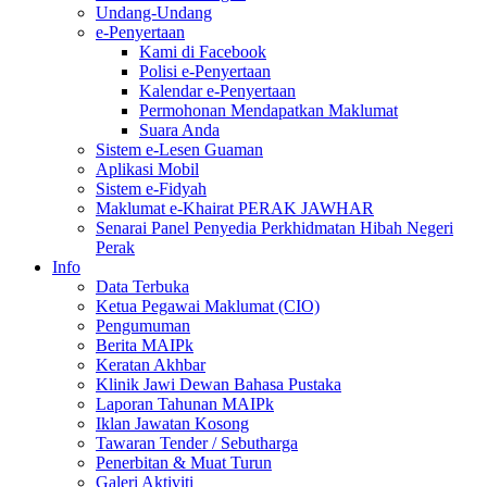
Undang-Undang
e-Penyertaan
Kami di Facebook
Polisi e-Penyertaan
Kalendar e-Penyertaan
Permohonan Mendapatkan Maklumat
Suara Anda
Sistem e-Lesen Guaman
Aplikasi Mobil
Sistem e-Fidyah
Maklumat e-Khairat PERAK JAWHAR
Senarai Panel Penyedia Perkhidmatan Hibah Negeri
Perak
Info
Data Terbuka
Ketua Pegawai Maklumat (CIO)
Pengumuman
Berita MAIPk
Keratan Akhbar
Klinik Jawi Dewan Bahasa Pustaka
Laporan Tahunan MAIPk
Iklan Jawatan Kosong
Tawaran Tender / Sebutharga
Penerbitan & Muat Turun
Galeri Aktiviti