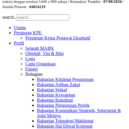
terkini dengan resolusi 1440 x 900 sahaja | Kemaskini Terakhir :
07/08/2026
|
Jumlah Pelawat :
64624219
search..
Utama
Perutusan KPE
Perutusan Ketua Pegawai Eksekutif
Profil
Sejarah MAIPk
Objektif, Visi & Misi
Logo
Carta Organisasi
Fungsi
Bahagian
Bahagian Khidmat Pengurusan
Bahagian Agihan Zakat
Bahagian Wakaf
Bahagian Kewangan
Bahagian Baitulmal
Bahagian Pengurusan Projek
Bahagian Komunikasi Strategik, Sekretariat &
Adat Melayu
Bahagian Teknologi Maklumat
Bahagian Hal Ehwal Korporat