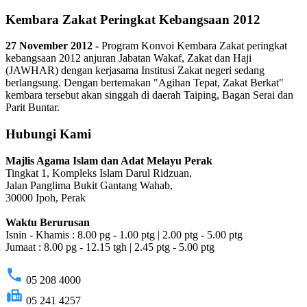
Kembara Zakat Peringkat Kebangsaan 2012
27 November 2012 -
Program Konvoi Kembara Zakat peringkat
kebangsaan 2012 anjuran Jabatan Wakaf, Zakat dan Haji
(JAWHAR) dengan kerjasama Institusi Zakat negeri sedang
berlangsung. Dengan bertemakan "Agihan Tepat, Zakat Berkat"
kembara tersebut akan singgah di daerah Taiping, Bagan Serai dan
Parit Buntar.
Hubungi Kami
Majlis Agama Islam dan Adat Melayu Perak
Tingkat 1, Kompleks Islam Darul Ridzuan,
Jalan Panglima Bukit Gantang Wahab,
30000 Ipoh, Perak
Waktu Berurusan
Isnin - Khamis : 8.00 pg - 1.00 ptg | 2.00 ptg - 5.00 ptg
Jumaat : 8.00 pg - 12.15 tgh | 2.45 ptg - 5.00 ptg
phone
05 208 4000
fax
05 241 4257