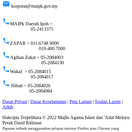
email
korporat@maipk.gov.my
p
phone
MAIPk Daerah Ipoh >
05-2413375
phone
ZAPAR > 011-6748 9000
019-400 7000
phone
Agihan Zakat > 05-2084003
05-2084130
phone
Wakaf > 05-2084015
05-2084017
phone
Hibah > 05-2084026
05-2084084
Dasar Privasi
|
Dasar Keselamatan
|
Peta Laman
|
Soalan Lazim
|
Arkib
Hakcipta Terpelihara © 2022 Majlis Agama Islam dan 'Adat Melayu
Perak Darul Ridzuan
Paparan terbaik menggunakan pelayar internet Firefox atau Chrome yang