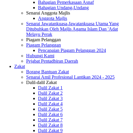
Bahagian Pemerkasaan Asnaf
Bahagian Undang-Undang
Senarai Anggota Majlis
Anggota Majlis
Senarai Jawatankuasa-Jawatankuasa Utama Yang
Ditubuhkan Oleh Majlis Agama Islam Dan 'Adat
Melayu Perak
Piagam Pelanggan
Piagam Pelanggan
Pencapaian Piagam Pelanggan 2024
Hubungi Kami
Pejabat Pentadbiran Daerah
Zakat
Borang Bantuan Zakat
Senarai Amil Profesional Lantikan 2024 - 2025
Dalil-dalil Zakat
Dalil Zakat 1
Dalil Zakat 2
Dalil Zakat 3
Dalil Zakat 4
Dalil Zakat 5
Dalil Zakat 6
Dalil Zakat 7
Dalil Zakat 8
Dalil Zakat 9