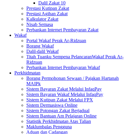
Dalil Zakat 10
Prestasi Kutipan Zakat
Prestasi Agihan Zakat
Kalkulator Zakat
Nisab Semasa
Perbankan Internet Pembayaran Zakat
Wakaf
Portal Wakaf Perak Ar-Ridzuan
Borang Wakaf
Dalil-dalil Wakaf
Titah Tuanku Sempena PelancaranWakaf Perak Ar-
Ridzuan
Perbankan Internet Pembayaran Wakaf
Perkhidmatan
Borang Permohonan Sewaan / Pajakan Hartanah
MAIPk
Sistem Bayaran Zakat Melalui InfaqPay
Sistem Bayaran Wakaf Melalui InfaqPay
Sistem Kutipan Zakat Melalui FPX
Sistem Dermasiswa Online
Sistem Potongan Zakat Berjadual
Sistem Bantuan Am Pelajaran Online
Statistik Perkhidmatan Atas Talian
Maklumbalas Pengguna
Aduan dan Cadangan