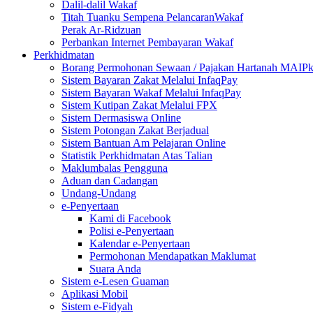
Dalil-dalil Wakaf
Titah Tuanku Sempena PelancaranWakaf
Perak Ar-Ridzuan
Perbankan Internet Pembayaran Wakaf
Perkhidmatan
Borang Permohonan Sewaan / Pajakan Hartanah MAIP
Sistem Bayaran Zakat Melalui InfaqPay
Sistem Bayaran Wakaf Melalui InfaqPay
Sistem Kutipan Zakat Melalui FPX
Sistem Dermasiswa Online
Sistem Potongan Zakat Berjadual
Sistem Bantuan Am Pelajaran Online
Statistik Perkhidmatan Atas Talian
Maklumbalas Pengguna
Aduan dan Cadangan
Undang-Undang
e-Penyertaan
Kami di Facebook
Polisi e-Penyertaan
Kalendar e-Penyertaan
Permohonan Mendapatkan Maklumat
Suara Anda
Sistem e-Lesen Guaman
Aplikasi Mobil
Sistem e-Fidyah