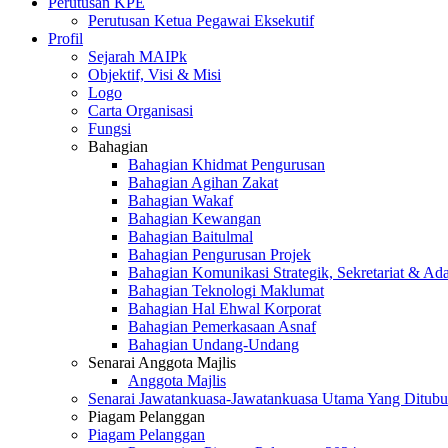
Perutusan KPE
Perutusan Ketua Pegawai Eksekutif
Profil
Sejarah MAIPk
Objektif, Visi & Misi
Logo
Carta Organisasi
Fungsi
Bahagian
Bahagian Khidmat Pengurusan
Bahagian Agihan Zakat
Bahagian Wakaf
Bahagian Kewangan
Bahagian Baitulmal
Bahagian Pengurusan Projek
Bahagian Komunikasi Strategik, Sekretariat & Ad
Bahagian Teknologi Maklumat
Bahagian Hal Ehwal Korporat
Bahagian Pemerkasaan Asnaf
Bahagian Undang-Undang
Senarai Anggota Majlis
Anggota Majlis
Senarai Jawatankuasa-Jawatankuasa Utama Yang Ditubu
Piagam Pelanggan
Piagam Pelanggan