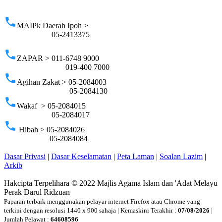
p
phone
MAIPk Daerah Ipoh >
05-2413375
phone
ZAPAR > 011-6748 9000
019-400 7000
phone
Agihan Zakat > 05-2084003
05-2084130
phone
Wakaf > 05-2084015
05-2084017
phone
Hibah > 05-2084026
05-2084084
Dasar Privasi
|
Dasar Keselamatan
|
Peta Laman
|
Soalan Lazim
|
Arkib
Hakcipta Terpelihara © 2022 Majlis Agama Islam dan 'Adat Melayu
Perak Darul Ridzuan
Paparan terbaik menggunakan pelayar internet Firefox atau Chrome yang
terkini dengan resolusi 1440 x 900 sahaja | Kemaskini Terakhir :
07/08/2026
|
Jumlah Pelawat :
64608596