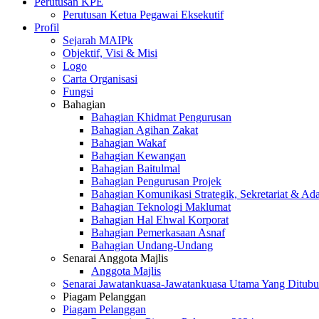
Perutusan KPE
Perutusan Ketua Pegawai Eksekutif
Profil
Sejarah MAIPk
Objektif, Visi & Misi
Logo
Carta Organisasi
Fungsi
Bahagian
Bahagian Khidmat Pengurusan
Bahagian Agihan Zakat
Bahagian Wakaf
Bahagian Kewangan
Bahagian Baitulmal
Bahagian Pengurusan Projek
Bahagian Komunikasi Strategik, Sekretariat & Ad
Bahagian Teknologi Maklumat
Bahagian Hal Ehwal Korporat
Bahagian Pemerkasaan Asnaf
Bahagian Undang-Undang
Senarai Anggota Majlis
Anggota Majlis
Senarai Jawatankuasa-Jawatankuasa Utama Yang Ditubu
Piagam Pelanggan
Piagam Pelanggan