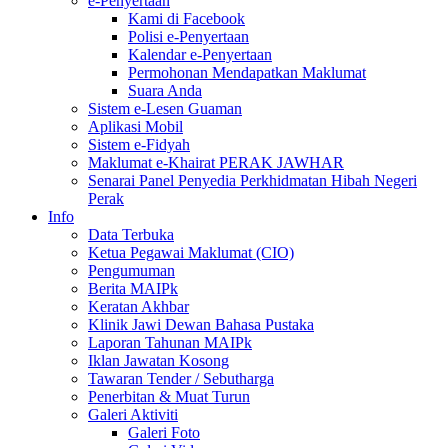
e-Penyertaan
Kami di Facebook
Polisi e-Penyertaan
Kalendar e-Penyertaan
Permohonan Mendapatkan Maklumat
Suara Anda
Sistem e-Lesen Guaman
Aplikasi Mobil
Sistem e-Fidyah
Maklumat e-Khairat PERAK JAWHAR
Senarai Panel Penyedia Perkhidmatan Hibah Negeri
Perak
Info
Data Terbuka
Ketua Pegawai Maklumat (CIO)
Pengumuman
Berita MAIPk
Keratan Akhbar
Klinik Jawi Dewan Bahasa Pustaka
Laporan Tahunan MAIPk
Iklan Jawatan Kosong
Tawaran Tender / Sebutharga
Penerbitan & Muat Turun
Galeri Aktiviti
Galeri Foto