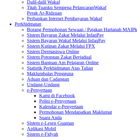
Dalil-dalil Wakaf
Titah Tuanku Sempena PelancaranWakaf
Perak Ar-Ridzuan
Perbankan Internet Pembayaran Wakaf
Perkhidmatan
Borang Permohonan Sewaan / Pajakan Hartanah MAIP
Sistem Bayaran Zakat Melalui InfaqPay
Sistem Bayaran Wakaf Melalui InfaqPay
Sistem Kutipan Zakat Melalui FPX
Sistem Dermasiswa Online
Sistem Potongan Zakat Berjadual
Sistem Bantuan Am Pelajaran Online
Statistik Perkhidmatan Atas Talian
Maklumbalas Pengguna
Aduan dan Cadangan
Undang-Undang
e-Penyertaan
Kami di Facebook
Polisi e-Penyertaan
Kalendar e-Penyertaan
Permohonan Mendapatkan Maklumat
Suara Anda
Sistem e-Lesen Guaman
Aplikasi Mobil
Sistem e-Fidyah