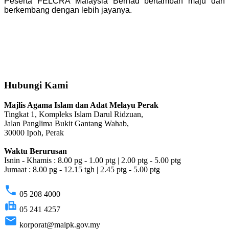
Peserta FELCRA Malaysia Berhad bertambah maju dan
berkembang dengan lebih jayanya.
Hubungi Kami
Majlis Agama Islam dan Adat Melayu Perak
Tingkat 1, Kompleks Islam Darul Ridzuan,
Jalan Panglima Bukit Gantang Wahab,
30000 Ipoh, Perak
Waktu Berurusan
Isnin - Khamis : 8.00 pg - 1.00 ptg | 2.00 ptg - 5.00 ptg
Jumaat : 8.00 pg - 12.15 tgh | 2.45 ptg - 5.00 ptg
phone
05 208 4000
fax
05 241 4257
email
korporat@maipk.gov.my