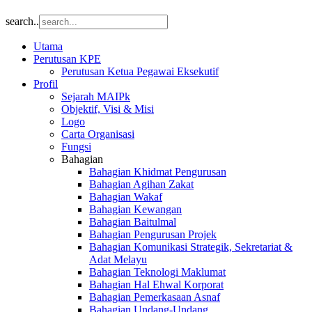
search..
Utama
Perutusan KPE
Perutusan Ketua Pegawai Eksekutif
Profil
Sejarah MAIPk
Objektif, Visi & Misi
Logo
Carta Organisasi
Fungsi
Bahagian
Bahagian Khidmat Pengurusan
Bahagian Agihan Zakat
Bahagian Wakaf
Bahagian Kewangan
Bahagian Baitulmal
Bahagian Pengurusan Projek
Bahagian Komunikasi Strategik, Sekretariat &
Adat Melayu
Bahagian Teknologi Maklumat
Bahagian Hal Ehwal Korporat
Bahagian Pemerkasaan Asnaf
Bahagian Undang-Undang