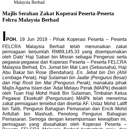
Malaysia Berhad
Majlis Serahan Zakat Koperasi Peserta-Peserta
Felcra Malaysia Berhad
I
POH
, 19 Jun 2019 - Pihak Koperasi Peserta – Peserta
FELCRA Malaysia Berhad telah menunaikan zakat
perniagaan berjumlah RM89,145.33 yang disempurnakan
oleh Dato’ Haji Sabari bin Misran sebagai Pengerusi serta
pegawai-pegawai dari Koperasi Peserta – Peserta FELCRA
Malaysia Berhad, En. Jumat bin Mat Lani (Setiausaha), Haji
Abu Bakar bin Rose (Bendahari
), En. Jebat bin Din (Ahli
Lembaga Perak), Haji Sulaiman bin Jaafar (Pengurus Besar)
dan Haji Rosli bin Mat (Pengurus Perak),
manakala pihak
Majlis Agama Islam dan 'Adat Melayu Perak (MAIPk) diwakili
oleh Tuan Haji Mohd Haidi Bin Sulaiman, Timbalan Ketua
Pegawai Eksekutif (Pengurusan) MAIPk telah menerima
zakat perniagaan tersebut dan disertai AF. Ustaz Mohd Latiff
bin Talib, Pengurus Bahagian Pemasaran dan Encik Mohd
Arifullah bin Mashudi, Penolong Pengurus Bahagian
Pemasaran. Semoga dengan kesempurnaan kewajiban ini,
perniagaan yang diusahakan oleh Koperasi Peserta –