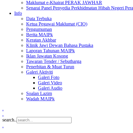
Maklumat e-Khairat PERAK JAWHAR
Senarai Panel Penyedia Perkhidmatan Hibah Negeri Per
Info
Data Terbuka
Ketua Pegawai Maklumat (CIO)
Pengumuman
Berita MAIPk
Keratan Akhbar
Klinik Jawi Dewan Bahasa Pustaka
Laporan Tahunan MAIPk
Iklan Jawatan Kosong
Tawaran Tender / Sebutharga
Penerbitan & Muat Turun
Galeri Aktiviti
Galeri Foto
Galeri Video
Galeri Audio
Soalan Lazim
Wadah MAIPk
.
.
search..
.