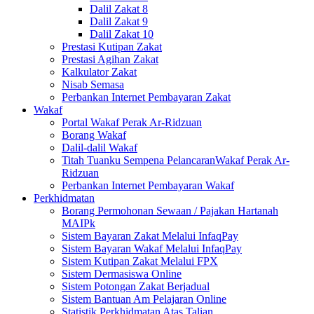
Dalil Zakat 8
Dalil Zakat 9
Dalil Zakat 10
Prestasi Kutipan Zakat
Prestasi Agihan Zakat
Kalkulator Zakat
Nisab Semasa
Perbankan Internet Pembayaran Zakat
Wakaf
Portal Wakaf Perak Ar-Ridzuan
Borang Wakaf
Dalil-dalil Wakaf
Titah Tuanku Sempena PelancaranWakaf Perak Ar-
Ridzuan
Perbankan Internet Pembayaran Wakaf
Perkhidmatan
Borang Permohonan Sewaan / Pajakan Hartanah
MAIPk
Sistem Bayaran Zakat Melalui InfaqPay
Sistem Bayaran Wakaf Melalui InfaqPay
Sistem Kutipan Zakat Melalui FPX
Sistem Dermasiswa Online
Sistem Potongan Zakat Berjadual
Sistem Bantuan Am Pelajaran Online
Statistik Perkhidmatan Atas Talian