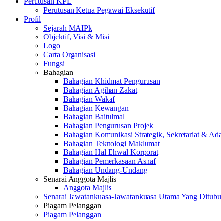
Perutusan KPE
Perutusan Ketua Pegawai Eksekutif
Profil
Sejarah MAIPk
Objektif, Visi & Misi
Logo
Carta Organisasi
Fungsi
Bahagian
Bahagian Khidmat Pengurusan
Bahagian Agihan Zakat
Bahagian Wakaf
Bahagian Kewangan
Bahagian Baitulmal
Bahagian Pengurusan Projek
Bahagian Komunikasi Strategik, Sekretariat & Ad
Bahagian Teknologi Maklumat
Bahagian Hal Ehwal Korporat
Bahagian Pemerkasaan Asnaf
Bahagian Undang-Undang
Senarai Anggota Majlis
Anggota Majlis
Senarai Jawatankuasa-Jawatankuasa Utama Yang Ditubu
Piagam Pelanggan
Piagam Pelanggan