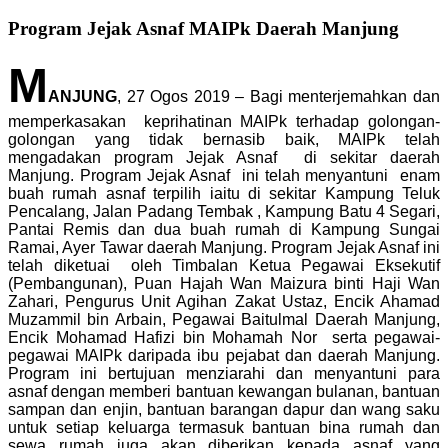
Program Jejak Asnaf MAIPk Daerah Manjung
M
ANJUNG
, 27 Ogos 2019 – Bagi menterjemahkan dan
memperkasakan keprihatinan MAIPk terhadap golongan-
golongan yang tidak bernasib baik, MAIPk telah
mengadakan program Jejak Asnaf di sekitar daerah
Manjung. Program Jejak Asnaf ini telah menyantuni enam
buah rumah asnaf terpilih iaitu di sekitar Kampung Teluk
Pencalang, Jalan Padang Tembak , Kampung Batu 4 Segari,
Pantai Remis dan dua buah rumah di Kampung Sungai
Ramai, Ayer Tawar daerah Manjung. Program Jejak Asnaf ini
telah diketuai oleh Timbalan Ketua Pegawai Eksekutif
(Pembangunan), Puan Hajah Wan Maizura binti Haji Wan
Zahari, Pengurus Unit Agihan Zakat Ustaz, Encik Ahamad
Muzammil bin Arbain, Pegawai Baitulmal Daerah Manjung,
Encik Mohamad Hafizi bin Mohamah Nor serta pegawai-
pegawai MAIPk daripada ibu pejabat dan daerah Manjung.
Program ini bertujuan menziarahi dan menyantuni para
asnaf dengan memberi bantuan kewangan bulanan, bantuan
sampan dan enjin, bantuan barangan dapur dan wang saku
untuk setiap keluarga termasuk bantuan bina rumah dan
sewa rumah juga akan diberikan kepada asnaf yang