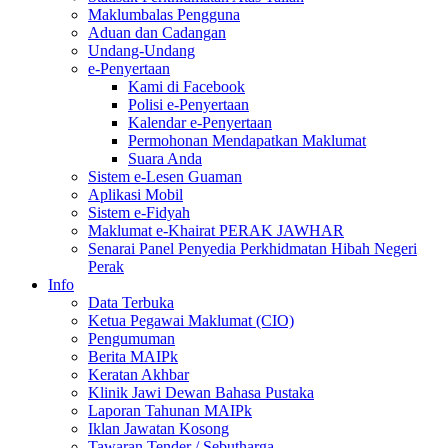
Maklumbalas Pengguna
Aduan dan Cadangan
Undang-Undang
e-Penyertaan
Kami di Facebook
Polisi e-Penyertaan
Kalendar e-Penyertaan
Permohonan Mendapatkan Maklumat
Suara Anda
Sistem e-Lesen Guaman
Aplikasi Mobil
Sistem e-Fidyah
Maklumat e-Khairat PERAK JAWHAR
Senarai Panel Penyedia Perkhidmatan Hibah Negeri
Perak
Info
Data Terbuka
Ketua Pegawai Maklumat (CIO)
Pengumuman
Berita MAIPk
Keratan Akhbar
Klinik Jawi Dewan Bahasa Pustaka
Laporan Tahunan MAIPk
Iklan Jawatan Kosong
Tawaran Tender / Sebutharga