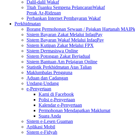
Dalil-dalil Wakaf
Titah Tuanku Sempena PelancaranWakaf
Perak Ar-Ridzuan
Perbankan Internet Pembayaran Wakaf
Perkhidmatan
Borang Permohonan Sewaan / Pajakan Hartanah MAIP
Sistem Bayaran Zakat Melalui InfaqPay
Sistem Bayaran Wakaf Melalui InfaqPay
Sistem Kutipan Zakat Melalui FPX
Sistem Dermasiswa Online
Sistem Potongan Zakat Berjadual
Sistem Bantuan Am Pelajaran Online
Statistik Perkhidmatan Atas Talian
Maklumbalas Pengguna
Aduan dan Cadangan
Undang-Undang
e-Penyertaan
Kami di Facebook
Polisi e-Penyertaan
Kalendar e-Penyertaan
Permohonan Mendapatkan Maklumat
Suara Anda
Sistem e-Lesen Guaman
Aplikasi Mobil
Sistem e-Fidyah