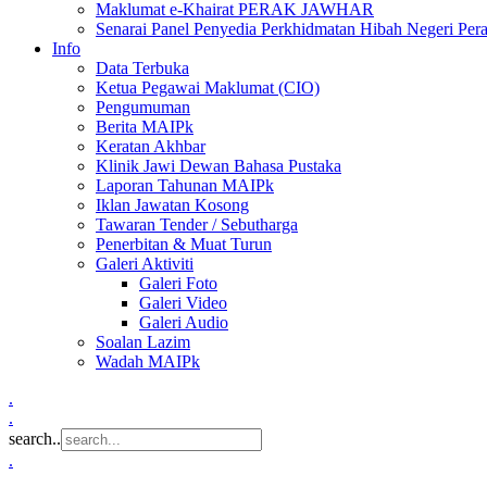
Maklumat e-Khairat PERAK JAWHAR
Senarai Panel Penyedia Perkhidmatan Hibah Negeri Per
Info
Data Terbuka
Ketua Pegawai Maklumat (CIO)
Pengumuman
Berita MAIPk
Keratan Akhbar
Klinik Jawi Dewan Bahasa Pustaka
Laporan Tahunan MAIPk
Iklan Jawatan Kosong
Tawaran Tender / Sebutharga
Penerbitan & Muat Turun
Galeri Aktiviti
Galeri Foto
Galeri Video
Galeri Audio
Soalan Lazim
Wadah MAIPk
.
.
search..
.