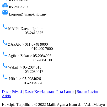
fax
05 241 4257
email
korporat@maipk.gov.my
p
phone
MAIPk Daerah Ipoh >
05-2413375
phone
ZAPAR > 011-6748 9000
019-400 7000
phone
Agihan Zakat > 05-2084003
05-2084130
phone
Wakaf > 05-2084015
05-2084017
phone
Hibah > 05-2084026
05-2084084
Dasar Privasi
|
Dasar Keselamatan
|
Peta Laman
|
Soalan Lazim
|
Arkib
Hakcipta Terpelihara © 2022 Majlis Agama Islam dan 'Adat Melayu