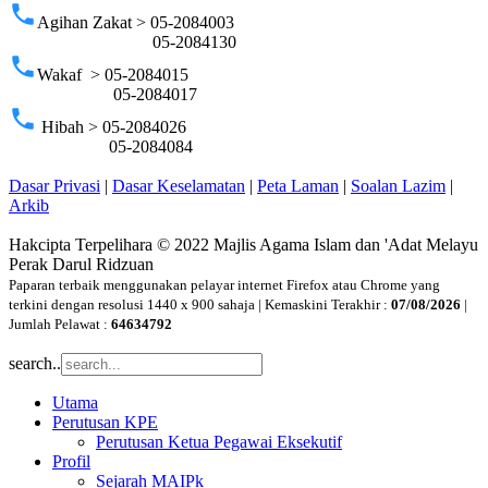
phone
Agihan Zakat > 05-2084003
05-2084130
phone
Wakaf > 05-2084015
05-2084017
phone
Hibah > 05-2084026
05-2084084
Dasar Privasi
|
Dasar Keselamatan
|
Peta Laman
|
Soalan Lazim
|
Arkib
Hakcipta Terpelihara © 2022 Majlis Agama Islam dan 'Adat Melayu
Perak Darul Ridzuan
Paparan terbaik menggunakan pelayar internet Firefox atau Chrome yang
terkini dengan resolusi 1440 x 900 sahaja | Kemaskini Terakhir :
07/08/2026
|
Jumlah Pelawat :
64634792
search..
Utama
Perutusan KPE
Perutusan Ketua Pegawai Eksekutif
Profil
Sejarah MAIPk