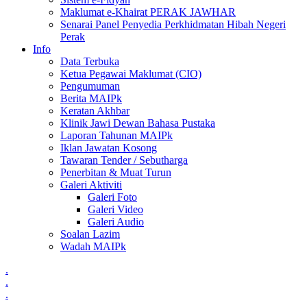
Maklumat e-Khairat PERAK JAWHAR
Senarai Panel Penyedia Perkhidmatan Hibah Negeri
Perak
Info
Data Terbuka
Ketua Pegawai Maklumat (CIO)
Pengumuman
Berita MAIPk
Keratan Akhbar
Klinik Jawi Dewan Bahasa Pustaka
Laporan Tahunan MAIPk
Iklan Jawatan Kosong
Tawaran Tender / Sebutharga
Penerbitan & Muat Turun
Galeri Aktiviti
Galeri Foto
Galeri Video
Galeri Audio
Soalan Lazim
Wadah MAIPk
.
.
.
.