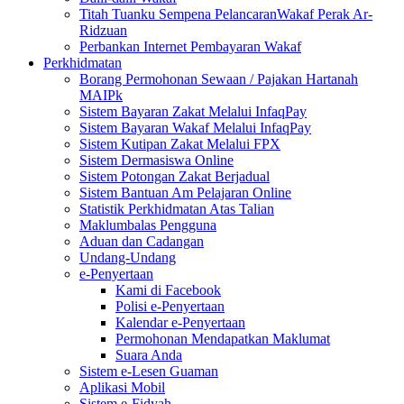
Titah Tuanku Sempena PelancaranWakaf Perak Ar-
Ridzuan
Perbankan Internet Pembayaran Wakaf
Perkhidmatan
Borang Permohonan Sewaan / Pajakan Hartanah
MAIPk
Sistem Bayaran Zakat Melalui InfaqPay
Sistem Bayaran Wakaf Melalui InfaqPay
Sistem Kutipan Zakat Melalui FPX
Sistem Dermasiswa Online
Sistem Potongan Zakat Berjadual
Sistem Bantuan Am Pelajaran Online
Statistik Perkhidmatan Atas Talian
Maklumbalas Pengguna
Aduan dan Cadangan
Undang-Undang
e-Penyertaan
Kami di Facebook
Polisi e-Penyertaan
Kalendar e-Penyertaan
Permohonan Mendapatkan Maklumat
Suara Anda
Sistem e-Lesen Guaman
Aplikasi Mobil
Sistem e-Fidyah