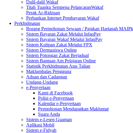
Dalil-dalil Wakaf
Titah Tuanku Sempena PelancaranWakaf
Perak Ar-Ridzuan
Perbankan Internet Pembayaran Wakaf
Perkhidmatan
Borang Permohonan Sewaan / Pajakan Hartanah MAIP
Sistem Bayaran Zakat Melalui InfaqPay
Sistem Bayaran Wakaf Melalui InfaqPay
Sistem Kutipan Zakat Melalui FPX
Sistem Dermasiswa Online
Sistem Potongan Zakat Berjadual
Sistem Bantuan Am Pelajaran Online
Statistik Perkhidmatan Atas Talian
Maklumbalas Pengguna
Aduan dan Cadangan
Undang-Undang
e-Penyertaan
Kami di Facebook
Polisi e-Penyertaan
Kalendar e-Penyertaan
Permohonan Mendapatkan Maklumat
Suara Anda
Sistem e-Lesen Guaman
Aplikasi Mobil
Sistem e-Fidyah