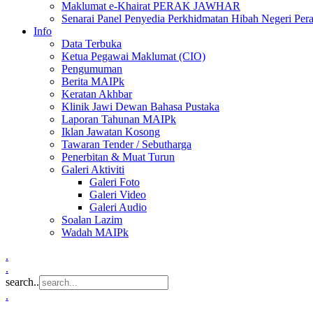
Maklumat e-Khairat PERAK JAWHAR
Senarai Panel Penyedia Perkhidmatan Hibah Negeri Per
Info
Data Terbuka
Ketua Pegawai Maklumat (CIO)
Pengumuman
Berita MAIPk
Keratan Akhbar
Klinik Jawi Dewan Bahasa Pustaka
Laporan Tahunan MAIPk
Iklan Jawatan Kosong
Tawaran Tender / Sebutharga
Penerbitan & Muat Turun
Galeri Aktiviti
Galeri Foto
Galeri Video
Galeri Audio
Soalan Lazim
Wadah MAIPk
.
.
search..
.