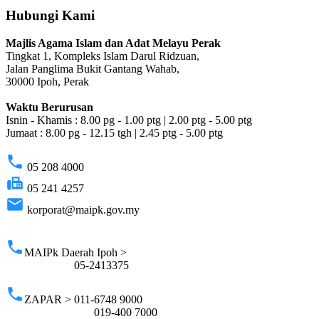
Hubungi Kami
Majlis Agama Islam dan Adat Melayu Perak
Tingkat 1, Kompleks Islam Darul Ridzuan,
Jalan Panglima Bukit Gantang Wahab,
30000 Ipoh, Perak
Waktu Berurusan
Isnin - Khamis : 8.00 pg - 1.00 ptg | 2.00 ptg - 5.00 ptg
Jumaat : 8.00 pg - 12.15 tgh | 2.45 ptg - 5.00 ptg
phone
05 208 4000
fax
05 241 4257
email
korporat@maipk.gov.my
p
phone
MAIPk Daerah Ipoh >
05-2413375
phone
ZAPAR > 011-6748 9000
019-400 7000