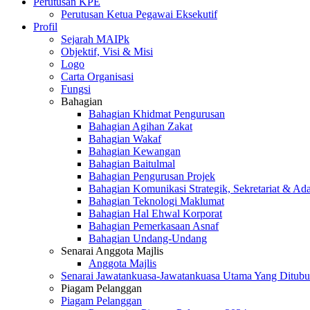
Perutusan KPE
Perutusan Ketua Pegawai Eksekutif
Profil
Sejarah MAIPk
Objektif, Visi & Misi
Logo
Carta Organisasi
Fungsi
Bahagian
Bahagian Khidmat Pengurusan
Bahagian Agihan Zakat
Bahagian Wakaf
Bahagian Kewangan
Bahagian Baitulmal
Bahagian Pengurusan Projek
Bahagian Komunikasi Strategik, Sekretariat & Ad
Bahagian Teknologi Maklumat
Bahagian Hal Ehwal Korporat
Bahagian Pemerkasaan Asnaf
Bahagian Undang-Undang
Senarai Anggota Majlis
Anggota Majlis
Senarai Jawatankuasa-Jawatankuasa Utama Yang Ditubu
Piagam Pelanggan
Piagam Pelanggan