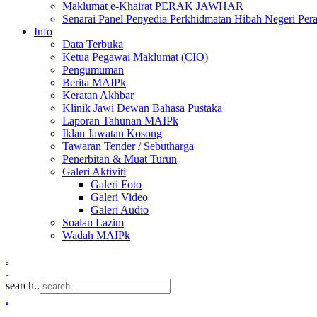
Maklumat e-Khairat PERAK JAWHAR
Senarai Panel Penyedia Perkhidmatan Hibah Negeri Per
Info
Data Terbuka
Ketua Pegawai Maklumat (CIO)
Pengumuman
Berita MAIPk
Keratan Akhbar
Klinik Jawi Dewan Bahasa Pustaka
Laporan Tahunan MAIPk
Iklan Jawatan Kosong
Tawaran Tender / Sebutharga
Penerbitan & Muat Turun
Galeri Aktiviti
Galeri Foto
Galeri Video
Galeri Audio
Soalan Lazim
Wadah MAIPk
.
.
search..
.