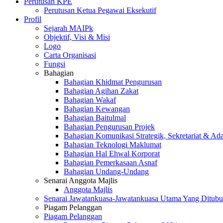
Perutusan KPE
Perutusan Ketua Pegawai Eksekutif
Profil
Sejarah MAIPk
Objektif, Visi & Misi
Logo
Carta Organisasi
Fungsi
Bahagian
Bahagian Khidmat Pengurusan
Bahagian Agihan Zakat
Bahagian Wakaf
Bahagian Kewangan
Bahagian Baitulmal
Bahagian Pengurusan Projek
Bahagian Komunikasi Strategik, Sekretariat & Ad
Bahagian Teknologi Maklumat
Bahagian Hal Ehwal Korporat
Bahagian Pemerkasaan Asnaf
Bahagian Undang-Undang
Senarai Anggota Majlis
Anggota Majlis
Senarai Jawatankuasa-Jawatankuasa Utama Yang Ditubu
Piagam Pelanggan
Piagam Pelanggan