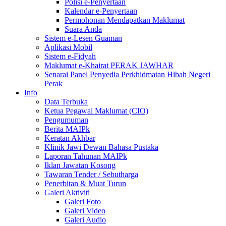
Polisi e-Penyertaan
Kalendar e-Penyertaan
Permohonan Mendapatkan Maklumat
Suara Anda
Sistem e-Lesen Guaman
Aplikasi Mobil
Sistem e-Fidyah
Maklumat e-Khairat PERAK JAWHAR
Senarai Panel Penyedia Perkhidmatan Hibah Negeri
Perak
Info
Data Terbuka
Ketua Pegawai Maklumat (CIO)
Pengumuman
Berita MAIPk
Keratan Akhbar
Klinik Jawi Dewan Bahasa Pustaka
Laporan Tahunan MAIPk
Iklan Jawatan Kosong
Tawaran Tender / Sebutharga
Penerbitan & Muat Turun
Galeri Aktiviti
Galeri Foto
Galeri Video
Galeri Audio