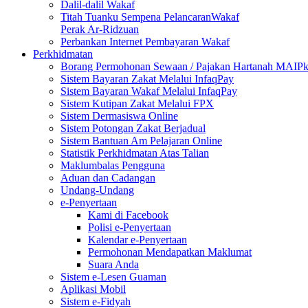
Dalil-dalil Wakaf
Titah Tuanku Sempena PelancaranWakaf
Perak Ar-Ridzuan
Perbankan Internet Pembayaran Wakaf
Perkhidmatan
Borang Permohonan Sewaan / Pajakan Hartanah MAIP
Sistem Bayaran Zakat Melalui InfaqPay
Sistem Bayaran Wakaf Melalui InfaqPay
Sistem Kutipan Zakat Melalui FPX
Sistem Dermasiswa Online
Sistem Potongan Zakat Berjadual
Sistem Bantuan Am Pelajaran Online
Statistik Perkhidmatan Atas Talian
Maklumbalas Pengguna
Aduan dan Cadangan
Undang-Undang
e-Penyertaan
Kami di Facebook
Polisi e-Penyertaan
Kalendar e-Penyertaan
Permohonan Mendapatkan Maklumat
Suara Anda
Sistem e-Lesen Guaman
Aplikasi Mobil
Sistem e-Fidyah