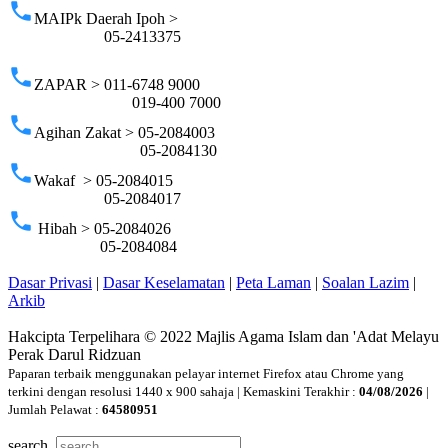
phone
MAIPk Daerah Ipoh >
05-2413375
phone
ZAPAR > 011-6748 9000
019-400 7000
phone
Agihan Zakat > 05-2084003
05-2084130
phone
Wakaf > 05-2084015
05-2084017
phone
Hibah > 05-2084026
05-2084084
Dasar Privasi
|
Dasar Keselamatan
|
Peta Laman
|
Soalan Lazim
|
Arkib
Hakcipta Terpelihara © 2022 Majlis Agama Islam dan 'Adat Melayu
Perak Darul Ridzuan
Paparan terbaik menggunakan pelayar internet Firefox atau Chrome yang
terkini dengan resolusi 1440 x 900 sahaja | Kemaskini Terakhir :
04/08/2026
|
Jumlah Pelawat :
64580951
search..