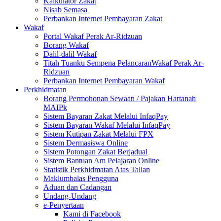
Kalkulator Zakat
Nisab Semasa
Perbankan Internet Pembayaran Zakat
Wakaf
Portal Wakaf Perak Ar-Ridzuan
Borang Wakaf
Dalil-dalil Wakaf
Titah Tuanku Sempena PelancaranWakaf Perak Ar-
Ridzuan
Perbankan Internet Pembayaran Wakaf
Perkhidmatan
Borang Permohonan Sewaan / Pajakan Hartanah
MAIPk
Sistem Bayaran Zakat Melalui InfaqPay
Sistem Bayaran Wakaf Melalui InfaqPay
Sistem Kutipan Zakat Melalui FPX
Sistem Dermasiswa Online
Sistem Potongan Zakat Berjadual
Sistem Bantuan Am Pelajaran Online
Statistik Perkhidmatan Atas Talian
Maklumbalas Pengguna
Aduan dan Cadangan
Undang-Undang
e-Penyertaan
Kami di Facebook