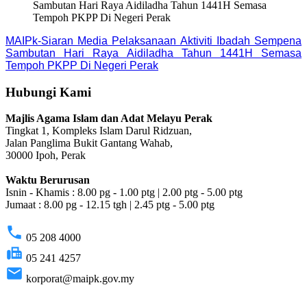
Sambutan Hari Raya Aidiladha Tahun 1441H Semasa
Tempoh PKPP Di Negeri Perak
MAIPk-Siaran Media Pelaksanaan Aktiviti Ibadah Sempena
Sambutan Hari Raya Aidiladha Tahun 1441H Semasa
Tempoh PKPP Di Negeri Perak
Hubungi Kami
Majlis Agama Islam dan Adat Melayu Perak
Tingkat 1, Kompleks Islam Darul Ridzuan,
Jalan Panglima Bukit Gantang Wahab,
30000 Ipoh, Perak
Waktu Berurusan
Isnin - Khamis : 8.00 pg - 1.00 ptg | 2.00 ptg - 5.00 ptg
Jumaat : 8.00 pg - 12.15 tgh | 2.45 ptg - 5.00 ptg
phone
05 208 4000
fax
05 241 4257
email
korporat@maipk.gov.my
p