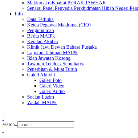
Maklumat e-Khairat PERAK JAWHAR
Senarai Panel Penyedia Perkhidmatan Hibah Negeri Per
Info
Data Terbuka
Ketua Pegawai Maklumat (CIO)
Pengumuman
Berita MAIPk
Keratan Akhbar
Klinik Jawi Dewan Bahasa Pustaka
Laporan Tahunan MAIPk
Iklan Jawatan Kosong
Tawaran Tender / Sebutharga
Penerbitan & Muat Turun
Galeri Aktiviti
Galeri Foto
Galeri Video
Galeri Audio
Soalan Lazim
Wadah MAIPk
.
.
search..
.