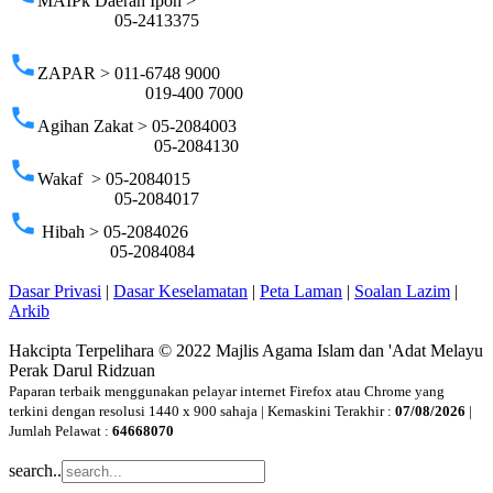
MAIPk Daerah Ipoh >
05-2413375
phone
ZAPAR > 011-6748 9000
019-400 7000
phone
Agihan Zakat > 05-2084003
05-2084130
phone
Wakaf > 05-2084015
05-2084017
phone
Hibah > 05-2084026
05-2084084
Dasar Privasi
|
Dasar Keselamatan
|
Peta Laman
|
Soalan Lazim
|
Arkib
Hakcipta Terpelihara © 2022 Majlis Agama Islam dan 'Adat Melayu
Perak Darul Ridzuan
Paparan terbaik menggunakan pelayar internet Firefox atau Chrome yang
terkini dengan resolusi 1440 x 900 sahaja | Kemaskini Terakhir :
07/08/2026
|
Jumlah Pelawat :
64668070
search..