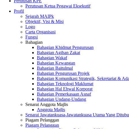
Perutusan KPE
Perutusan Ketua Pegawai Eksekutif
Profil
Sejarah MAIPk
Objektif, Visi & Misi
Logo
Carta Organisasi
Fungsi
Bahagian
Bahagian Khidmat Pengurusan
Bahagian Agihan Zakat
Bahagian Wakaf
Bahagian Kewangan
Bahagian Baitulmal
Bahagian Pengurusan Projek
Bahagian Komunikasi Strategik, Sekretariat & Ad
Bahagian Teknologi Maklumat
Bahagian Hal Ehwal Korporat
Bahagian Pemerkasaan Asnaf
Bahagian Undang-Undang
Senarai Anggota Majlis
Anggota Majlis
Senarai Jawatankuasa-Jawatankuasa Utama Yang Ditubu
Piagam Pelanggan
Piagam Pelanggan