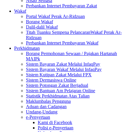
Nisab Semasa
Perbankan Internet Pembayaran Zakat
Wakaf
Portal Wakaf Perak Ar-Ridzuan
Borang Wakaf
Dalil-dalil Wakaf
Titah Tuanku Sempena PelancaranWakaf Perak Ar-
Ridzuan
Perbankan Internet Pembayaran Wakaf
Perkhidmatan
Borang Permohonan Sewaan / Pajakan Hartanah
MAIPk
Sistem Bayaran Zakat Melalui InfaqPay
Sistem Bayaran Wakaf Melalui InfaqPay
Sistem Kutipan Zakat Melalui FPX
Sistem Dermasiswa Online
Sistem Potongan Zakat Berjadual
Sistem Bantuan Am Pelajaran Online
Statistik Perkhidmatan Atas Talian
Maklumbalas Pengguna
Aduan dan Cadangan
Undang-Undang
e-Penyertaan
Kami di Facebook
Polisi e-Penyertaan