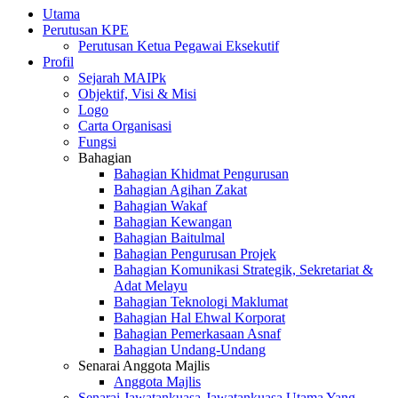
Utama
Perutusan KPE
Perutusan Ketua Pegawai Eksekutif
Profil
Sejarah MAIPk
Objektif, Visi & Misi
Logo
Carta Organisasi
Fungsi
Bahagian
Bahagian Khidmat Pengurusan
Bahagian Agihan Zakat
Bahagian Wakaf
Bahagian Kewangan
Bahagian Baitulmal
Bahagian Pengurusan Projek
Bahagian Komunikasi Strategik, Sekretariat &
Adat Melayu
Bahagian Teknologi Maklumat
Bahagian Hal Ehwal Korporat
Bahagian Pemerkasaan Asnaf
Bahagian Undang-Undang
Senarai Anggota Majlis
Anggota Majlis
Senarai Jawatankuasa-Jawatankuasa Utama Yang