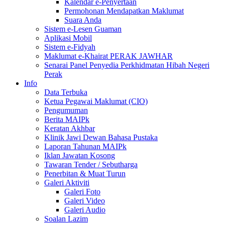
Kalendar e-Penyertaan
Permohonan Mendapatkan Maklumat
Suara Anda
Sistem e-Lesen Guaman
Aplikasi Mobil
Sistem e-Fidyah
Maklumat e-Khairat PERAK JAWHAR
Senarai Panel Penyedia Perkhidmatan Hibah Negeri
Perak
Info
Data Terbuka
Ketua Pegawai Maklumat (CIO)
Pengumuman
Berita MAIPk
Keratan Akhbar
Klinik Jawi Dewan Bahasa Pustaka
Laporan Tahunan MAIPk
Iklan Jawatan Kosong
Tawaran Tender / Sebutharga
Penerbitan & Muat Turun
Galeri Aktiviti
Galeri Foto
Galeri Video
Galeri Audio
Soalan Lazim