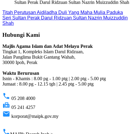
Sultan Perak Darul Ridzuan Sultan Nazrin Muizzuddin Shah
Titah Perutusan Aidiladha Duli Yang Maha Mulia Paduka
Seri Sultan Perak Darul Ridzuan Sultan Nazrin Muizzuddin
Shah
Hubungi Kami
Majlis Agama Islam dan Adat Melayu Perak
Tingkat 1, Kompleks Islam Darul Ridzuan,
Jalan Panglima Bukit Gantang Wahab,
30000 Ipoh, Perak
Waktu Berurusan
Isnin - Khamis : 8.00 pg - 1.00 ptg | 2.00 ptg - 5.00 ptg
Jumaat : 8.00 pg - 12.15 tgh | 2.45 ptg - 5.00 ptg
phone
05 208 4000
fax
05 241 4257
email
korporat@maipk.gov.my
p
phone