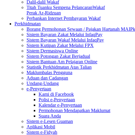
Dalil-dalil Wakaf
Titah Tuanku Sempena PelancaranWakaf
Perak Ar-Ridzuan
Perbankan Internet Pembayaran Wakaf
Perkhidmatan
Borang Permohonan Sewaan / Pajakan Hartanah MAIP
Sistem Bayaran Zakat Melalui InfaqPay
Sistem Bayaran Wakaf Melalui InfaqPay
Sistem Kutipan Zakat Melalui FPX
Sistem Dermasiswa Online
Sistem Potongan Zakat Berjadual
Sistem Bantuan Am Pelajaran Online
Statistik Perkhidmatan Atas Talian
Maklumbalas Pengguna
Aduan dan Cadangan
Undang-Undang
e-Penyertaan
Kami di Facebook
Polisi e-Penyertaan
Kalendar e-Penyertaan
Permohonan Mendapatkan Maklumat
Suara Anda
Sistem e-Lesen Guaman
Aplikasi Mobil
Sistem e-Fidyah