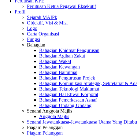
Perutusan KPE
Perutusan Ketua Pegawai Eksekutif
Profil
Sejarah MAIPk
Objektif, Visi & Misi
Logo
Carta Organisasi
Fungsi
Bahagian
Bahagian Khidmat Pengurusan
Bahagian Agihan Zakat
Bahagian Wakaf
Bahagian Kewangan
Bahagian Baitulmal
Bahagian Pengurusan Projek
Bahagian Komunikasi Strategik, Sekretariat & Ad
Bahagian Teknologi Maklumat
Bahagian Hal Ehwal Korporat
Bahagian Pemerkasaan Asnaf
Bahagian Undang-Undang
Senarai Anggota Majlis
Anggota Majlis
Senarai Jawatankuasa-Jawatankuasa Utama Yang Ditubu
Piagam Pelanggan
Piagam Pelanggan