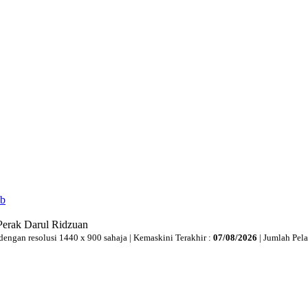
ib
Perak Darul Ridzuan
dengan resolusi 1440 x 900 sahaja | Kemaskini Terakhir :
07/08/2026
| Jumlah Pel