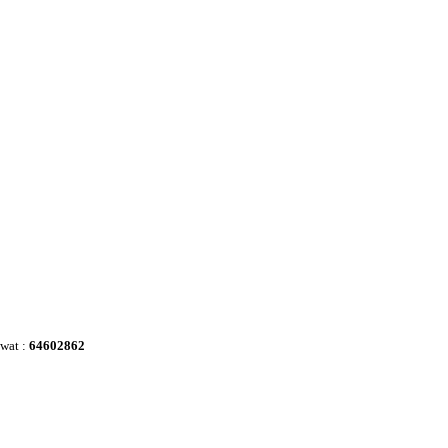
awat :
64602862