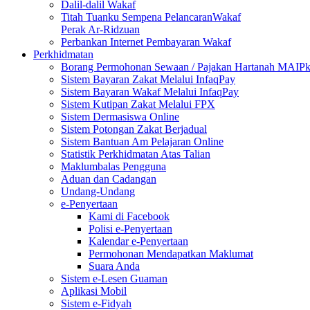
Dalil-dalil Wakaf
Titah Tuanku Sempena PelancaranWakaf
Perak Ar-Ridzuan
Perbankan Internet Pembayaran Wakaf
Perkhidmatan
Borang Permohonan Sewaan / Pajakan Hartanah MAIP
Sistem Bayaran Zakat Melalui InfaqPay
Sistem Bayaran Wakaf Melalui InfaqPay
Sistem Kutipan Zakat Melalui FPX
Sistem Dermasiswa Online
Sistem Potongan Zakat Berjadual
Sistem Bantuan Am Pelajaran Online
Statistik Perkhidmatan Atas Talian
Maklumbalas Pengguna
Aduan dan Cadangan
Undang-Undang
e-Penyertaan
Kami di Facebook
Polisi e-Penyertaan
Kalendar e-Penyertaan
Permohonan Mendapatkan Maklumat
Suara Anda
Sistem e-Lesen Guaman
Aplikasi Mobil
Sistem e-Fidyah