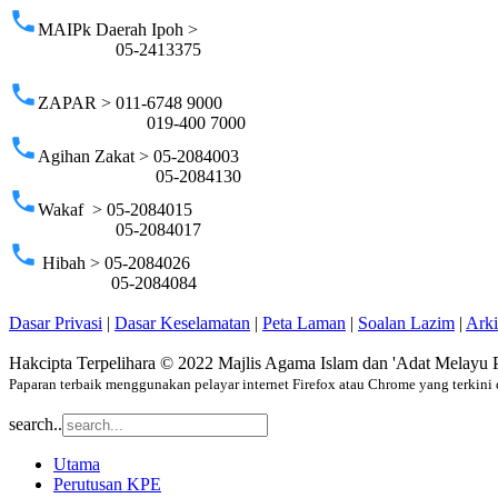
phone
MAIPk Daerah Ipoh >
05-2413375
phone
ZAPAR > 011-6748 9000
019-400 7000
phone
Agihan Zakat > 05-2084003
05-2084130
phone
Wakaf > 05-2084015
05-2084017
phone
Hibah > 05-2084026
05-2084084
Dasar Privasi
|
Dasar Keselamatan
|
Peta Laman
|
Soalan Lazim
|
Ark
Hakcipta Terpelihara © 2022 Majlis Agama Islam dan 'Adat Melayu 
Paparan terbaik menggunakan pelayar internet Firefox atau Chrome yang terkini 
search..
Utama
Perutusan KPE