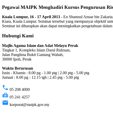
Pegawai MAIPK Menghadiri Kursus Pengurusan Risik
Kuala Lumpur, 16 - 17 April 2013 -
En Shamsul Anuar bin Zakaria
Kiara, Kuala Lumpur. Seminar tersebut yang mempunyai objektif un
Seminar ini diharapkan akan dapat meningkatkan pengetahuan dalam
Hubungi Kami
Majlis Agama Islam dan Adat Melayu Perak
Tingkat 1, Kompleks Islam Darul Ridzuan,
Jalan Panglima Bukit Gantang Wahab,
30000 Ipoh, Perak
Waktu Berurusan
Isnin - Khamis : 8.00 pg - 1.00 ptg | 2.00 ptg - 5.00 ptg
Jumaat : 8.00 pg - 12.15 tgh | 2.45 ptg - 5.00 ptg
phone
05 208 4000
fax
05 241 4257
email
korporat@maipk.gov.my
p