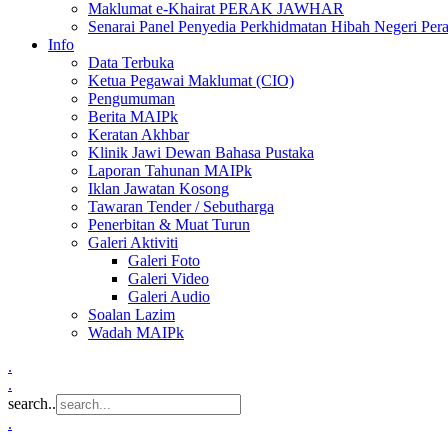
Maklumat e-Khairat PERAK JAWHAR
Senarai Panel Penyedia Perkhidmatan Hibah Negeri Per
Info
Data Terbuka
Ketua Pegawai Maklumat (CIO)
Pengumuman
Berita MAIPk
Keratan Akhbar
Klinik Jawi Dewan Bahasa Pustaka
Laporan Tahunan MAIPk
Iklan Jawatan Kosong
Tawaran Tender / Sebutharga
Penerbitan & Muat Turun
Galeri Aktiviti
Galeri Foto
Galeri Video
Galeri Audio
Soalan Lazim
Wadah MAIPk
.
.
search..
.