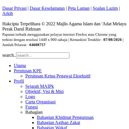
Dasar Privasi
|
Dasar Keselamatan
|
Peta Laman
|
Soalan Lazim
|
Arkib
Hakcipta Terpelihara © 2022 Majlis Agama Islam dan 'Adat Melayu
Perak Darul Ridzuan
Paparan terbaik menggunakan pelayar internet Firefox atau Chrome yang
terkini dengan resolusi 1440 x 900 sahaja | Kemaskini Terakhir :
07/08/2026
|
Jumlah Pelawat :
64608757
search..
Utama
Perutusan KPE
Perutusan Ketua Pegawai Eksekutif
Profil
Sejarah MAIPk
Objektif, Visi & Misi
Logo
Carta Organisasi
Fungsi
Bahagian
Bahagian Khidmat Pengurusan
Bahagian Agihan Zakat
Bahagian Wakaf