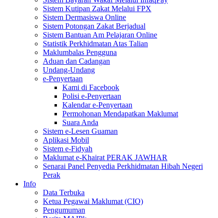
Sistem Kutipan Zakat Melalui FPX
Sistem Dermasiswa Online
Sistem Potongan Zakat Berjadual
Sistem Bantuan Am Pelajaran Online
Statistik Perkhidmatan Atas Talian
Maklumbalas Pengguna
Aduan dan Cadangan
Undang-Undang
e-Penyertaan
Kami di Facebook
Polisi e-Penyertaan
Kalendar e-Penyertaan
Permohonan Mendapatkan Maklumat
Suara Anda
Sistem e-Lesen Guaman
Aplikasi Mobil
Sistem e-Fidyah
Maklumat e-Khairat PERAK JAWHAR
Senarai Panel Penyedia Perkhidmatan Hibah Negeri
Perak
Info
Data Terbuka
Ketua Pegawai Maklumat (CIO)
Pengumuman