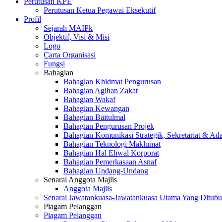
Perutusan KPE
Perutusan Ketua Pegawai Eksekutif
Profil
Sejarah MAIPk
Objektif, Visi & Misi
Logo
Carta Organisasi
Fungsi
Bahagian
Bahagian Khidmat Pengurusan
Bahagian Agihan Zakat
Bahagian Wakaf
Bahagian Kewangan
Bahagian Baitulmal
Bahagian Pengurusan Projek
Bahagian Komunikasi Strategik, Sekretariat & Ad
Bahagian Teknologi Maklumat
Bahagian Hal Ehwal Korporat
Bahagian Pemerkasaan Asnaf
Bahagian Undang-Undang
Senarai Anggota Majlis
Anggota Majlis
Senarai Jawatankuasa-Jawatankuasa Utama Yang Ditubu
Piagam Pelanggan
Piagam Pelanggan