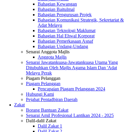
Bahagian Kewangan
Bahagian Baitulmal
Bahagian Pengurusan Projek
Bahagian Komunikasi Strategik, Sekretariat &
Adat Melayu
Bahagian Teknologi Maklumat
Bahagian Hal Ehwal Korporat
Bahagian Pemerkasaan Asnaf
Bahagian Undang-Undang
Senarai Anggota Majlis
Anggota Majlis
Senarai Jawatankuasa-Jawatankuasa Utama Yang
Ditubuhkan Oleh Majlis Agama Islam Dan 'Adat
Melayu Perak
Piagam Pelanggan
Piagam Pelanggan
Pencapaian Piagam Pelanggan 2024
Hubungi Kami
Pejabat Pentadbiran Daerah
Zakat
Borang Bantuan Zakat
Senarai Amil Profesional Lantikan 2024 - 2025
Dalil-dalil Zakat
Dalil Zakat 1
Dalil Zakat 2