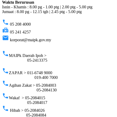
Waktu Berurusan
Isnin - Khamis : 8.00 pg - 1.00 ptg | 2.00 ptg - 5.00 ptg
Jumaat : 8.00 pg - 12.15 tgh | 2.45 ptg - 5.00 ptg
phone
05 208 4000
fax
05 241 4257
email
korporat@maipk.gov.my
p
phone
MAIPk Daerah Ipoh >
05-2413375
phone
ZAPAR > 011-6748 9000
019-400 7000
phone
Agihan Zakat > 05-2084003
05-2084130
phone
Wakaf > 05-2084015
05-2084017
phone
Hibah > 05-2084026
05-2084084