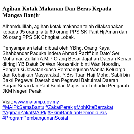
Agihan Kotak Makanan Dan Beras Kepada
Mangsa Banjir
Alhamdulillah, agihan kotak makanan telah dilaksanakan
kepada 95 orang iaitu 69 orang PPS SK Parit Hj Aman dan
26 orang PPS SK Chngkat Lobak.
Penyampaian telah dibuat oleh YBhg. Orang Kaya
Shahbandar Paduka Indera Ahmad Raziff bin Dato’ Seri
Mohamad Zulkifli A.M.P Orang Besar Jajahan Daerah Kerian
diiringi YB Datuk Dr Wan Norashikin binti Wan Noordin,
Pengerusi Jawatankuasa Pembangunan Wanita Keluarga
dan Kebajikan Masyarakat , Y.Brs Tuan Haji Mohd. Sabli bin
Bakri Pegawai Daerah dan Pegawai Baitulmal Daerah
Bagan Serai dan Parit Buntar. Majlis turut dihadiri Pengarah
JKM Negeri Perak.
Visit:
www.maiamp.gov.my
#MAIPkSamaBantu
#ZakatPerak
#MohKiteBerzakat
#AgihanZakatMAIPk
#SkimBantuanHemodialisis
#ProgramPembangunanSosial