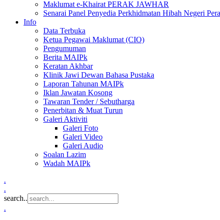
Maklumat e-Khairat PERAK JAWHAR
Senarai Panel Penyedia Perkhidmatan Hibah Negeri Per
Info
Data Terbuka
Ketua Pegawai Maklumat (CIO)
Pengumuman
Berita MAIPk
Keratan Akhbar
Klinik Jawi Dewan Bahasa Pustaka
Laporan Tahunan MAIPk
Iklan Jawatan Kosong
Tawaran Tender / Sebutharga
Penerbitan & Muat Turun
Galeri Aktiviti
Galeri Foto
Galeri Video
Galeri Audio
Soalan Lazim
Wadah MAIPk
.
.
search..
.