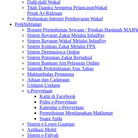
Dalil-dalil Wakaf
Titah Tuanku Sempena PelancaranWakaf
Perak Ar-Ridzuan
Perbankan Internet Pembayaran Wakaf
Perkhidmatan
Borang Permohonan Sewaan / Pajakan Hartanah MAIP
Sistem Bayaran Zakat Melalui InfaqPay
Sistem Bayaran Wakaf Melalui InfaqPay
Sistem Kutipan Zakat Melalui FPX
Sistem Dermasiswa Online
Sistem Potongan Zakat Berjadual
Sistem Bantuan Am Pelajaran Online
Statistik Perkhidmatan Atas Talian
Maklumbalas Pengguna
Aduan dan Cadangan
Undang-Undang
e-Penyertaan
Kami di Facebook
Polisi e-Penyertaan
Kalendar e-Penyertaan
Permohonan Mendapatkan Maklumat
Suara Anda
Sistem e-Lesen Guaman
Aplikasi Mobil
Sistem e-Fidyah