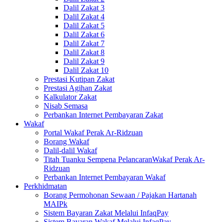
Dalil Zakat 3
Dalil Zakat 4
Dalil Zakat 5
Dalil Zakat 6
Dalil Zakat 7
Dalil Zakat 8
Dalil Zakat 9
Dalil Zakat 10
Prestasi Kutipan Zakat
Prestasi Agihan Zakat
Kalkulator Zakat
Nisab Semasa
Perbankan Internet Pembayaran Zakat
Wakaf
Portal Wakaf Perak Ar-Ridzuan
Borang Wakaf
Dalil-dalil Wakaf
Titah Tuanku Sempena PelancaranWakaf Perak Ar-
Ridzuan
Perbankan Internet Pembayaran Wakaf
Perkhidmatan
Borang Permohonan Sewaan / Pajakan Hartanah
MAIPk
Sistem Bayaran Zakat Melalui InfaqPay
Sistem Bayaran Wakaf Melalui InfaqPay