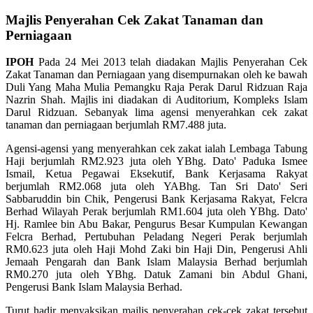
Majlis Penyerahan Cek Zakat Tanaman dan
Perniagaan
IPOH
Pada 24 Mei 2013 telah diadakan Majlis Penyerahan Cek
Zakat Tanaman dan Perniagaan yang disempurnakan oleh ke bawah
Duli Yang Maha Mulia Pemangku Raja Perak Darul Ridzuan Raja
Nazrin Shah. Majlis ini diadakan di Auditorium, Kompleks Islam
Darul Ridzuan. Sebanyak lima agensi menyerahkan cek zakat
tanaman dan perniagaan berjumlah RM7.488 juta.
Agensi-agensi yang menyerahkan cek zakat ialah Lembaga Tabung
Haji berjumlah RM2.923 juta oleh YBhg. Dato' Paduka Ismee
Ismail, Ketua Pegawai Eksekutif, Bank Kerjasama Rakyat
berjumlah RM2.068 juta oleh YABhg. Tan Sri Dato' Seri
Sabbaruddin bin Chik, Pengerusi Bank Kerjasama Rakyat, Felcra
Berhad Wilayah Perak berjumlah RM1.604 juta oleh YBhg. Dato'
Hj. Ramlee bin Abu Bakar, Pengurus Besar Kumpulan Kewangan
Felcra Berhad, Pertubuhan Peladang Negeri Perak berjumlah
RM0.623 juta oleh Haji Mohd Zaki bin Haji Din, Pengerusi Ahli
Jemaah Pengarah dan Bank Islam Malaysia Berhad berjumlah
RM0.270 juta oleh YBhg. Datuk Zamani bin Abdul Ghani,
Pengerusi Bank Islam Malaysia Berhad.
Turut hadir menyaksikan majlis penyerahan cek-cek zakat tersebut