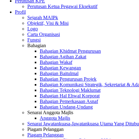
Perutusan KPE
Perutusan Ketua Pegawai Eksekutif
Profil
Sejarah MAIPk
Objektif, Visi & Misi
Logo
Carta Organisasi
Fungsi
Bahagian
Bahagian Khidmat Pengurusan
Bahagian Agihan Zakat
Bahagian Wakaf
Bahagian Kewangan
Bahagian Baitulmal
Bahagian Pengurusan Projek
Bahagian Komunikasi Strategik, Sekretariat & Ad
Bahagian Teknologi Maklumat
Bahagian Hal Ehwal Korporat
Bahagian Pemerkasaan Asnaf
Bahagian Undang-Undang
Senarai Anggota Majlis
Anggota Majlis
Senarai Jawatankuasa-Jawatankuasa Utama Yang Ditubu
Piagam Pelanggan
Piagam Pelanggan