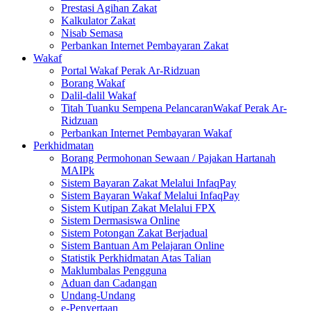
Prestasi Agihan Zakat
Kalkulator Zakat
Nisab Semasa
Perbankan Internet Pembayaran Zakat
Wakaf
Portal Wakaf Perak Ar-Ridzuan
Borang Wakaf
Dalil-dalil Wakaf
Titah Tuanku Sempena PelancaranWakaf Perak Ar-
Ridzuan
Perbankan Internet Pembayaran Wakaf
Perkhidmatan
Borang Permohonan Sewaan / Pajakan Hartanah
MAIPk
Sistem Bayaran Zakat Melalui InfaqPay
Sistem Bayaran Wakaf Melalui InfaqPay
Sistem Kutipan Zakat Melalui FPX
Sistem Dermasiswa Online
Sistem Potongan Zakat Berjadual
Sistem Bantuan Am Pelajaran Online
Statistik Perkhidmatan Atas Talian
Maklumbalas Pengguna
Aduan dan Cadangan
Undang-Undang
e-Penyertaan