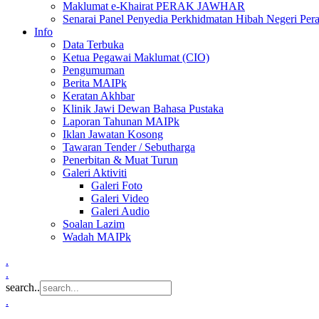
Maklumat e-Khairat PERAK JAWHAR
Senarai Panel Penyedia Perkhidmatan Hibah Negeri Per
Info
Data Terbuka
Ketua Pegawai Maklumat (CIO)
Pengumuman
Berita MAIPk
Keratan Akhbar
Klinik Jawi Dewan Bahasa Pustaka
Laporan Tahunan MAIPk
Iklan Jawatan Kosong
Tawaran Tender / Sebutharga
Penerbitan & Muat Turun
Galeri Aktiviti
Galeri Foto
Galeri Video
Galeri Audio
Soalan Lazim
Wadah MAIPk
.
.
search..
.