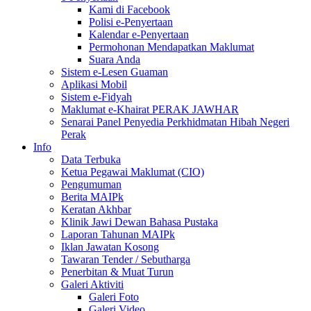
Kami di Facebook
Polisi e-Penyertaan
Kalendar e-Penyertaan
Permohonan Mendapatkan Maklumat
Suara Anda
Sistem e-Lesen Guaman
Aplikasi Mobil
Sistem e-Fidyah
Maklumat e-Khairat PERAK JAWHAR
Senarai Panel Penyedia Perkhidmatan Hibah Negeri
Perak
Info
Data Terbuka
Ketua Pegawai Maklumat (CIO)
Pengumuman
Berita MAIPk
Keratan Akhbar
Klinik Jawi Dewan Bahasa Pustaka
Laporan Tahunan MAIPk
Iklan Jawatan Kosong
Tawaran Tender / Sebutharga
Penerbitan & Muat Turun
Galeri Aktiviti
Galeri Foto
Galeri Video