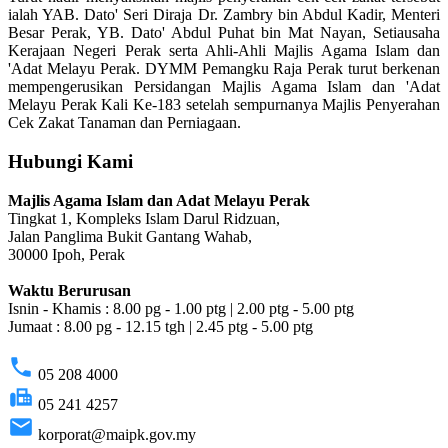
ialah YAB. Dato' Seri Diraja Dr. Zambry bin Abdul Kadir, Menteri
Besar Perak, YB. Dato' Abdul Puhat bin Mat Nayan, Setiausaha
Kerajaan Negeri Perak serta Ahli-Ahli Majlis Agama Islam dan
'Adat Melayu Perak. DYMM Pemangku Raja Perak turut berkenan
mempengerusikan Persidangan Majlis Agama Islam dan 'Adat
Melayu Perak Kali Ke-183 setelah sempurnanya Majlis Penyerahan
Cek Zakat Tanaman dan Perniagaan.
Hubungi Kami
Majlis Agama Islam dan Adat Melayu Perak
Tingkat 1, Kompleks Islam Darul Ridzuan,
Jalan Panglima Bukit Gantang Wahab,
30000 Ipoh, Perak
Waktu Berurusan
Isnin - Khamis : 8.00 pg - 1.00 ptg | 2.00 ptg - 5.00 ptg
Jumaat : 8.00 pg - 12.15 tgh | 2.45 ptg - 5.00 ptg
phone
05 208 4000
fax
05 241 4257
email
korporat@maipk.gov.my