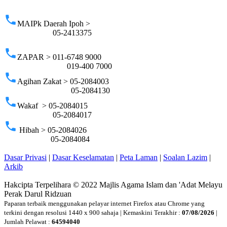
p
phone
MAIPk Daerah Ipoh >
05-2413375
phone
ZAPAR > 011-6748 9000
019-400 7000
phone
Agihan Zakat > 05-2084003
05-2084130
phone
Wakaf > 05-2084015
05-2084017
phone
Hibah > 05-2084026
05-2084084
Dasar Privasi
|
Dasar Keselamatan
|
Peta Laman
|
Soalan Lazim
|
Arkib
Hakcipta Terpelihara © 2022 Majlis Agama Islam dan 'Adat Melayu
Perak Darul Ridzuan
Paparan terbaik menggunakan pelayar internet Firefox atau Chrome yang
terkini dengan resolusi 1440 x 900 sahaja | Kemaskini Terakhir :
07/08/2026
|
Jumlah Pelawat :
64594040