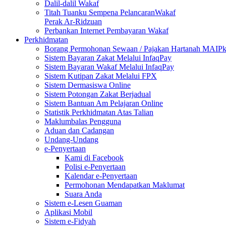
Dalil-dalil Wakaf
Titah Tuanku Sempena PelancaranWakaf
Perak Ar-Ridzuan
Perbankan Internet Pembayaran Wakaf
Perkhidmatan
Borang Permohonan Sewaan / Pajakan Hartanah MAIP
Sistem Bayaran Zakat Melalui InfaqPay
Sistem Bayaran Wakaf Melalui InfaqPay
Sistem Kutipan Zakat Melalui FPX
Sistem Dermasiswa Online
Sistem Potongan Zakat Berjadual
Sistem Bantuan Am Pelajaran Online
Statistik Perkhidmatan Atas Talian
Maklumbalas Pengguna
Aduan dan Cadangan
Undang-Undang
e-Penyertaan
Kami di Facebook
Polisi e-Penyertaan
Kalendar e-Penyertaan
Permohonan Mendapatkan Maklumat
Suara Anda
Sistem e-Lesen Guaman
Aplikasi Mobil
Sistem e-Fidyah