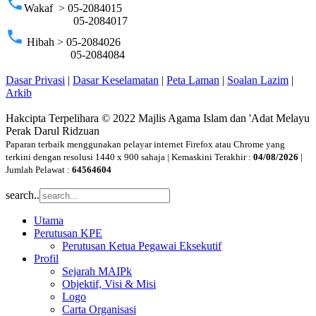
phone
Wakaf > 05-2084015
05-2084017
phone
Hibah > 05-2084026
05-2084084
Dasar Privasi
|
Dasar Keselamatan
|
Peta Laman
|
Soalan Lazim
|
Arkib
Hakcipta Terpelihara © 2022 Majlis Agama Islam dan 'Adat Melayu
Perak Darul Ridzuan
Paparan terbaik menggunakan pelayar internet Firefox atau Chrome yang
terkini dengan resolusi 1440 x 900 sahaja | Kemaskini Terakhir :
04/08/2026
|
Jumlah Pelawat :
64564604
search..
Utama
Perutusan KPE
Perutusan Ketua Pegawai Eksekutif
Profil
Sejarah MAIPk
Objektif, Visi & Misi
Logo
Carta Organisasi