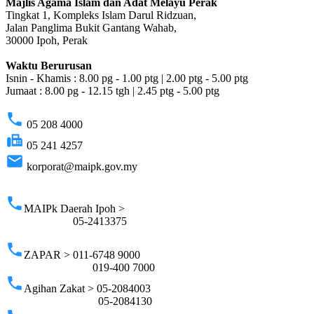
Majlis Agama Islam dan Adat Melayu Perak
Tingkat 1, Kompleks Islam Darul Ridzuan,
Jalan Panglima Bukit Gantang Wahab,
30000 Ipoh, Perak
Waktu Berurusan
Isnin - Khamis : 8.00 pg - 1.00 ptg | 2.00 ptg - 5.00 ptg
Jumaat : 8.00 pg - 12.15 tgh | 2.45 ptg - 5.00 ptg
phone
05 208 4000
fax
05 241 4257
email
korporat@maipk.gov.my
p
phone
MAIPk Daerah Ipoh >
05-2413375
phone
ZAPAR > 011-6748 9000
019-400 7000
phone
Agihan Zakat > 05-2084003
05-2084130