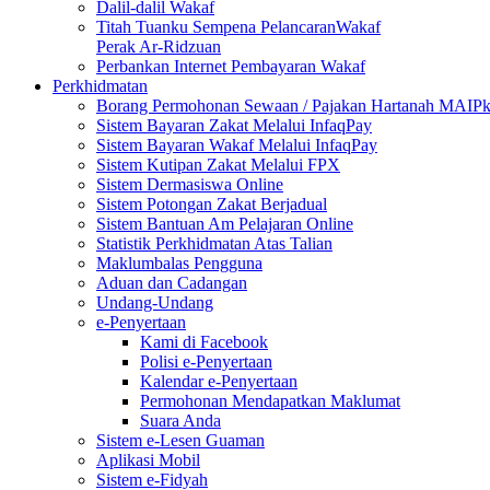
Dalil-dalil Wakaf
Titah Tuanku Sempena PelancaranWakaf
Perak Ar-Ridzuan
Perbankan Internet Pembayaran Wakaf
Perkhidmatan
Borang Permohonan Sewaan / Pajakan Hartanah MAIP
Sistem Bayaran Zakat Melalui InfaqPay
Sistem Bayaran Wakaf Melalui InfaqPay
Sistem Kutipan Zakat Melalui FPX
Sistem Dermasiswa Online
Sistem Potongan Zakat Berjadual
Sistem Bantuan Am Pelajaran Online
Statistik Perkhidmatan Atas Talian
Maklumbalas Pengguna
Aduan dan Cadangan
Undang-Undang
e-Penyertaan
Kami di Facebook
Polisi e-Penyertaan
Kalendar e-Penyertaan
Permohonan Mendapatkan Maklumat
Suara Anda
Sistem e-Lesen Guaman
Aplikasi Mobil
Sistem e-Fidyah