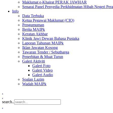
Maklumat e-Khairat PERAK JAWHAR
Senarai Panel Penyedia Perkhidmatan Hibah Negeri Per
Info
Data Terbuka
Ketua Pegawai Maklumat (CIO)
Pengumuman
Berita MAIPk
Keratan Akhbar
Klinik Jawi Dewan Bahasa Pustaka
Laporan Tahunan MAIPk
Iklan Jawatan Kosong
Tawaran Tender / Sebutharga
Penerbitan & Muat Turun
Galeri Aktiviti
Galeri Foto
Galeri Video
Galeri Audio
Soalan Lazim
Wadah MAIPk
.
.
search..
.