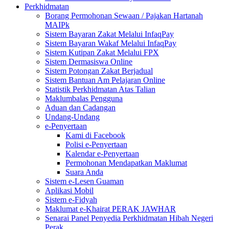
Perkhidmatan
Borang Permohonan Sewaan / Pajakan Hartanah
MAIPk
Sistem Bayaran Zakat Melalui InfaqPay
Sistem Bayaran Wakaf Melalui InfaqPay
Sistem Kutipan Zakat Melalui FPX
Sistem Dermasiswa Online
Sistem Potongan Zakat Berjadual
Sistem Bantuan Am Pelajaran Online
Statistik Perkhidmatan Atas Talian
Maklumbalas Pengguna
Aduan dan Cadangan
Undang-Undang
e-Penyertaan
Kami di Facebook
Polisi e-Penyertaan
Kalendar e-Penyertaan
Permohonan Mendapatkan Maklumat
Suara Anda
Sistem e-Lesen Guaman
Aplikasi Mobil
Sistem e-Fidyah
Maklumat e-Khairat PERAK JAWHAR
Senarai Panel Penyedia Perkhidmatan Hibah Negeri
Perak