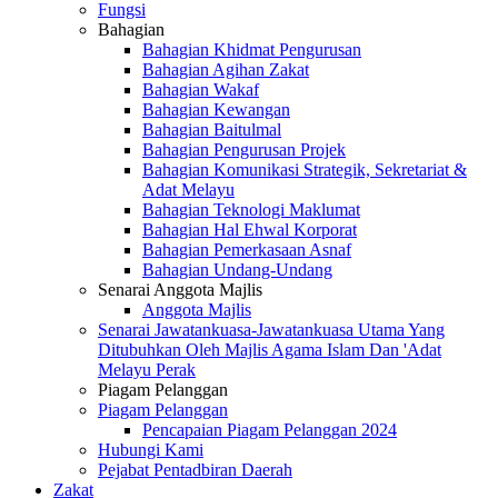
Fungsi
Bahagian
Bahagian Khidmat Pengurusan
Bahagian Agihan Zakat
Bahagian Wakaf
Bahagian Kewangan
Bahagian Baitulmal
Bahagian Pengurusan Projek
Bahagian Komunikasi Strategik, Sekretariat &
Adat Melayu
Bahagian Teknologi Maklumat
Bahagian Hal Ehwal Korporat
Bahagian Pemerkasaan Asnaf
Bahagian Undang-Undang
Senarai Anggota Majlis
Anggota Majlis
Senarai Jawatankuasa-Jawatankuasa Utama Yang
Ditubuhkan Oleh Majlis Agama Islam Dan 'Adat
Melayu Perak
Piagam Pelanggan
Piagam Pelanggan
Pencapaian Piagam Pelanggan 2024
Hubungi Kami
Pejabat Pentadbiran Daerah
Zakat