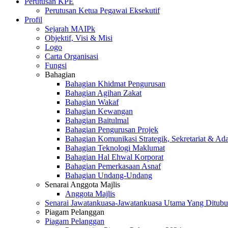
Perutusan KPE
Perutusan Ketua Pegawai Eksekutif
Profil
Sejarah MAIPk
Objektif, Visi & Misi
Logo
Carta Organisasi
Fungsi
Bahagian
Bahagian Khidmat Pengurusan
Bahagian Agihan Zakat
Bahagian Wakaf
Bahagian Kewangan
Bahagian Baitulmal
Bahagian Pengurusan Projek
Bahagian Komunikasi Strategik, Sekretariat & Ad
Bahagian Teknologi Maklumat
Bahagian Hal Ehwal Korporat
Bahagian Pemerkasaan Asnaf
Bahagian Undang-Undang
Senarai Anggota Majlis
Anggota Majlis
Senarai Jawatankuasa-Jawatankuasa Utama Yang Ditubu
Piagam Pelanggan
Piagam Pelanggan