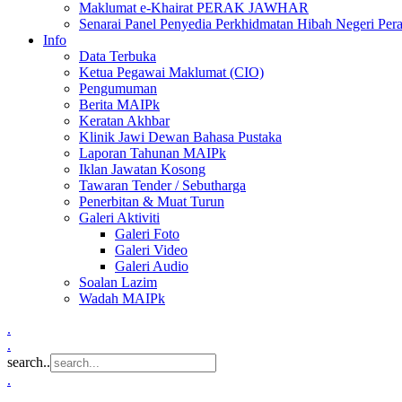
Maklumat e-Khairat PERAK JAWHAR
Senarai Panel Penyedia Perkhidmatan Hibah Negeri Per
Info
Data Terbuka
Ketua Pegawai Maklumat (CIO)
Pengumuman
Berita MAIPk
Keratan Akhbar
Klinik Jawi Dewan Bahasa Pustaka
Laporan Tahunan MAIPk
Iklan Jawatan Kosong
Tawaran Tender / Sebutharga
Penerbitan & Muat Turun
Galeri Aktiviti
Galeri Foto
Galeri Video
Galeri Audio
Soalan Lazim
Wadah MAIPk
.
.
search..
.