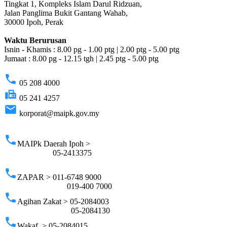
Tingkat 1, Kompleks Islam Darul Ridzuan,
Jalan Panglima Bukit Gantang Wahab,
30000 Ipoh, Perak
Waktu Berurusan
Isnin - Khamis : 8.00 pg - 1.00 ptg | 2.00 ptg - 5.00 ptg
Jumaat : 8.00 pg - 12.15 tgh | 2.45 ptg - 5.00 ptg
phone
05 208 4000
fax
05 241 4257
email
korporat@maipk.gov.my
p
phone
MAIPk Daerah Ipoh >
05-2413375
phone
ZAPAR > 011-6748 9000
019-400 7000
phone
Agihan Zakat > 05-2084003
05-2084130
phone
Wakaf > 05-2084015