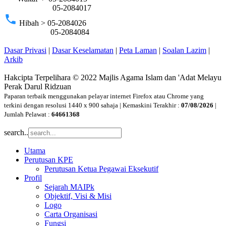
05-2084017
phone
Hibah > 05-2084026
05-2084084
Dasar Privasi
|
Dasar Keselamatan
|
Peta Laman
|
Soalan Lazim
|
Arkib
Hakcipta Terpelihara © 2022 Majlis Agama Islam dan 'Adat Melayu
Perak Darul Ridzuan
Paparan terbaik menggunakan pelayar internet Firefox atau Chrome yang
terkini dengan resolusi 1440 x 900 sahaja | Kemaskini Terakhir :
07/08/2026
|
Jumlah Pelawat :
64661368
search..
Utama
Perutusan KPE
Perutusan Ketua Pegawai Eksekutif
Profil
Sejarah MAIPk
Objektif, Visi & Misi
Logo
Carta Organisasi
Fungsi