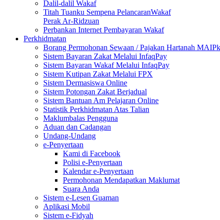
Dalil-dalil Wakaf
Titah Tuanku Sempena PelancaranWakaf
Perak Ar-Ridzuan
Perbankan Internet Pembayaran Wakaf
Perkhidmatan
Borang Permohonan Sewaan / Pajakan Hartanah MAIP
Sistem Bayaran Zakat Melalui InfaqPay
Sistem Bayaran Wakaf Melalui InfaqPay
Sistem Kutipan Zakat Melalui FPX
Sistem Dermasiswa Online
Sistem Potongan Zakat Berjadual
Sistem Bantuan Am Pelajaran Online
Statistik Perkhidmatan Atas Talian
Maklumbalas Pengguna
Aduan dan Cadangan
Undang-Undang
e-Penyertaan
Kami di Facebook
Polisi e-Penyertaan
Kalendar e-Penyertaan
Permohonan Mendapatkan Maklumat
Suara Anda
Sistem e-Lesen Guaman
Aplikasi Mobil
Sistem e-Fidyah