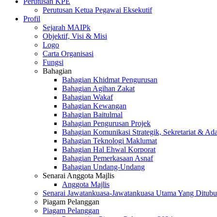
Perutusan KPE
Perutusan Ketua Pegawai Eksekutif
Profil
Sejarah MAIPk
Objektif, Visi & Misi
Logo
Carta Organisasi
Fungsi
Bahagian
Bahagian Khidmat Pengurusan
Bahagian Agihan Zakat
Bahagian Wakaf
Bahagian Kewangan
Bahagian Baitulmal
Bahagian Pengurusan Projek
Bahagian Komunikasi Strategik, Sekretariat & Ad
Bahagian Teknologi Maklumat
Bahagian Hal Ehwal Korporat
Bahagian Pemerkasaan Asnaf
Bahagian Undang-Undang
Senarai Anggota Majlis
Anggota Majlis
Senarai Jawatankuasa-Jawatankuasa Utama Yang Ditubu
Piagam Pelanggan
Piagam Pelanggan