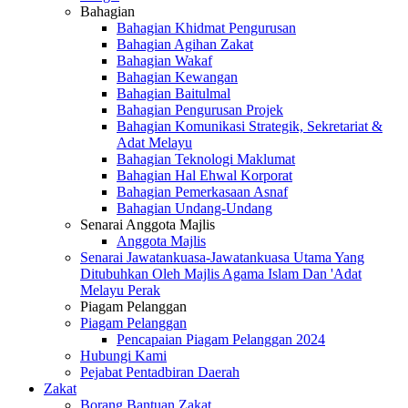
Bahagian
Bahagian Khidmat Pengurusan
Bahagian Agihan Zakat
Bahagian Wakaf
Bahagian Kewangan
Bahagian Baitulmal
Bahagian Pengurusan Projek
Bahagian Komunikasi Strategik, Sekretariat &
Adat Melayu
Bahagian Teknologi Maklumat
Bahagian Hal Ehwal Korporat
Bahagian Pemerkasaan Asnaf
Bahagian Undang-Undang
Senarai Anggota Majlis
Anggota Majlis
Senarai Jawatankuasa-Jawatankuasa Utama Yang
Ditubuhkan Oleh Majlis Agama Islam Dan 'Adat
Melayu Perak
Piagam Pelanggan
Piagam Pelanggan
Pencapaian Piagam Pelanggan 2024
Hubungi Kami
Pejabat Pentadbiran Daerah
Zakat
Borang Bantuan Zakat