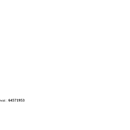
awat :
64571953