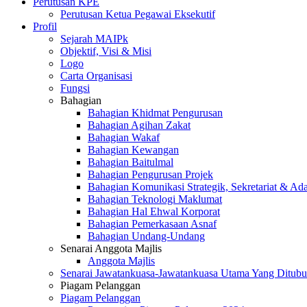
Perutusan KPE
Perutusan Ketua Pegawai Eksekutif
Profil
Sejarah MAIPk
Objektif, Visi & Misi
Logo
Carta Organisasi
Fungsi
Bahagian
Bahagian Khidmat Pengurusan
Bahagian Agihan Zakat
Bahagian Wakaf
Bahagian Kewangan
Bahagian Baitulmal
Bahagian Pengurusan Projek
Bahagian Komunikasi Strategik, Sekretariat & Ad
Bahagian Teknologi Maklumat
Bahagian Hal Ehwal Korporat
Bahagian Pemerkasaan Asnaf
Bahagian Undang-Undang
Senarai Anggota Majlis
Anggota Majlis
Senarai Jawatankuasa-Jawatankuasa Utama Yang Ditubu
Piagam Pelanggan
Piagam Pelanggan