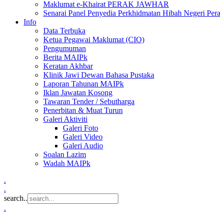
Maklumat e-Khairat PERAK JAWHAR
Senarai Panel Penyedia Perkhidmatan Hibah Negeri Per
Info
Data Terbuka
Ketua Pegawai Maklumat (CIO)
Pengumuman
Berita MAIPk
Keratan Akhbar
Klinik Jawi Dewan Bahasa Pustaka
Laporan Tahunan MAIPk
Iklan Jawatan Kosong
Tawaran Tender / Sebutharga
Penerbitan & Muat Turun
Galeri Aktiviti
Galeri Foto
Galeri Video
Galeri Audio
Soalan Lazim
Wadah MAIPk
.
.
search..
.