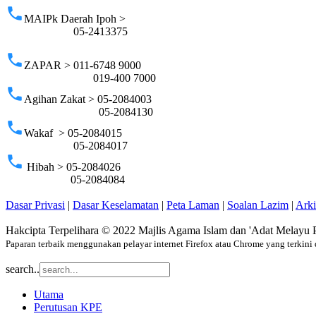
phone
MAIPk Daerah Ipoh >
05-2413375
phone
ZAPAR > 011-6748 9000
019-400 7000
phone
Agihan Zakat > 05-2084003
05-2084130
phone
Wakaf > 05-2084015
05-2084017
phone
Hibah > 05-2084026
05-2084084
Dasar Privasi
|
Dasar Keselamatan
|
Peta Laman
|
Soalan Lazim
|
Ark
Hakcipta Terpelihara © 2022 Majlis Agama Islam dan 'Adat Melayu 
Paparan terbaik menggunakan pelayar internet Firefox atau Chrome yang terkini 
search..
Utama
Perutusan KPE