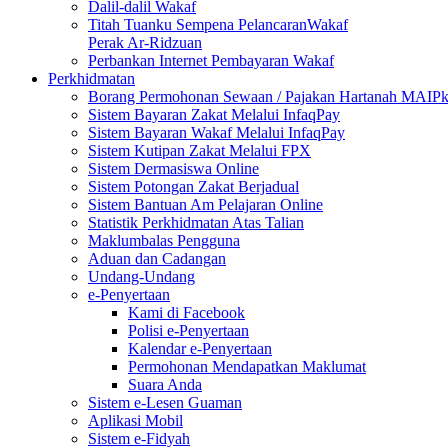
Dalil-dalil Wakaf
Titah Tuanku Sempena PelancaranWakaf
Perak Ar-Ridzuan
Perbankan Internet Pembayaran Wakaf
Perkhidmatan
Borang Permohonan Sewaan / Pajakan Hartanah MAIP
Sistem Bayaran Zakat Melalui InfaqPay
Sistem Bayaran Wakaf Melalui InfaqPay
Sistem Kutipan Zakat Melalui FPX
Sistem Dermasiswa Online
Sistem Potongan Zakat Berjadual
Sistem Bantuan Am Pelajaran Online
Statistik Perkhidmatan Atas Talian
Maklumbalas Pengguna
Aduan dan Cadangan
Undang-Undang
e-Penyertaan
Kami di Facebook
Polisi e-Penyertaan
Kalendar e-Penyertaan
Permohonan Mendapatkan Maklumat
Suara Anda
Sistem e-Lesen Guaman
Aplikasi Mobil
Sistem e-Fidyah