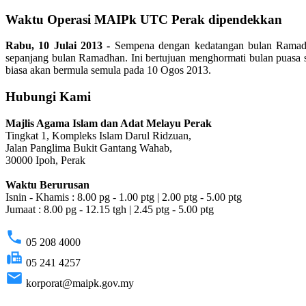
Waktu Operasi MAIPk UTC Perak dipendekkan
Rabu, 10 Julai 2013 -
Sempena dengan kedatangan bulan Ramadha
sepanjang bulan Ramadhan. Ini bertujuan menghormati bulan puasa se
biasa akan bermula semula pada 10 Ogos 2013.
Hubungi Kami
Majlis Agama Islam dan Adat Melayu Perak
Tingkat 1, Kompleks Islam Darul Ridzuan,
Jalan Panglima Bukit Gantang Wahab,
30000 Ipoh, Perak
Waktu Berurusan
Isnin - Khamis : 8.00 pg - 1.00 ptg | 2.00 ptg - 5.00 ptg
Jumaat : 8.00 pg - 12.15 tgh | 2.45 ptg - 5.00 ptg
phone
05 208 4000
fax
05 241 4257
email
korporat@maipk.gov.my
p