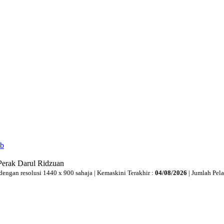
ib
Perak Darul Ridzuan
dengan resolusi 1440 x 900 sahaja | Kemaskini Terakhir :
04/08/2026
| Jumlah Pel