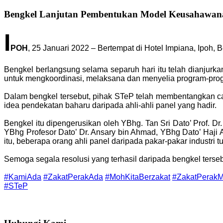
Bengkel Lanjutan Pembentukan Model Keusahawan
I
POH
, 25 Januari 2022 – Bertempat di Hotel Impiana, Ipo
Bengkel berlangsung selama separuh hari itu telah dianjurk
untuk mengkoordinasi, melaksana dan menyelia program-pr
Dalam bengkel tersebut, pihak STeP telah membentangkan 
idea pendekatan baharu daripada ahli-ahli panel yang hadir.
Bengkel itu dipengerusikan oleh YBhg. Tan Sri Dato’ Prof. Dr.
YBhg Profesor Dato’ Dr. Ansary bin Ahmad, YBhg Dato’ Haji 
itu, beberapa orang ahli panel daripada pakar-pakar industri t
Semoga segala resolusi yang terhasil daripada bengkel te
#KamiAda
#ZakatPerakAda
#MohKitaBerzakat
#ZakatPerak
#STeP