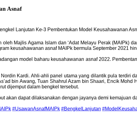
an Asnaf
h, Bengkel Lanjutan Ke-3 Pembentukan Model Keusahawanan Asn
an oleh Majlis Agama Islam dan ‘Adat Melayu Perak (MAIPk) da
ogram keusahawanan asnaf MAIPk bermula September 2021 hin
cadangan model baharu keusahawanan asnaf 2022. Pembentan
 Nordin Kardi. Ahli-ahli panel utama yang dilantik pula terdiri 
As’ad bin Awang, Tuan Shahrul Azam bin Shaari, Encik Mohd H
urut dijemput dalam bengkel tersebut.
rsebut akan dapat dilaksanakan dengan jayanya demi kemajua
MAIPk
#UsawanAsnafMAIPk
#BengkelLanjutan
#ModelKeusah