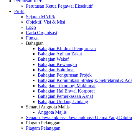
Perutusan KPE
Perutusan Ketua Pegawai Eksekutif
Profil
Sejarah MAIPk
Objektif, Visi & Misi
Logo
Carta Organisasi
Fungsi
Bahagian
Bahagian Khidmat Pengurusan
Bahagian Agihan Zakat
Bahagian Wakaf
Bahagian Kewangan
Bahagian Baitulmal
Bahagian Pengurusan Projek
Bahagian Komunikasi Strategik, Sekretariat & Ad
Bahagian Teknologi Maklumat
Bahagian Hal Ehwal Korporat
Bahagian Pemerkasaan Asnaf
Bahagian Undang-Undang
Senarai Anggota Majlis
Anggota Majlis
Senarai Jawatankuasa-Jawatankuasa Utama Yang Ditubu
Piagam Pelanggan
Piagam Pelanggan