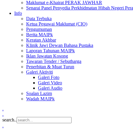
Maklumat e-Khairat PERAK JAWHAR
Senarai Panel Penyedia Perkhidmatan Hibah Negeri Per
Info
Data Terbuka
Ketua Pegawai Maklumat (CIO)
Pengumuman
Berita MAIPk
Keratan Akhbar
Klinik Jawi Dewan Bahasa Pustaka
Laporan Tahunan MAIPk
Iklan Jawatan Kosong
Tawaran Tender / Sebutharga
Penerbitan & Muat Turun
Galeri Aktiviti
Galeri Foto
Galeri Video
Galeri Audio
Soalan Lazim
Wadah MAIPk
.
.
search..
.