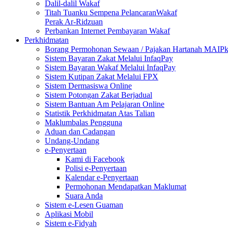
Dalil-dalil Wakaf
Titah Tuanku Sempena PelancaranWakaf
Perak Ar-Ridzuan
Perbankan Internet Pembayaran Wakaf
Perkhidmatan
Borang Permohonan Sewaan / Pajakan Hartanah MAIP
Sistem Bayaran Zakat Melalui InfaqPay
Sistem Bayaran Wakaf Melalui InfaqPay
Sistem Kutipan Zakat Melalui FPX
Sistem Dermasiswa Online
Sistem Potongan Zakat Berjadual
Sistem Bantuan Am Pelajaran Online
Statistik Perkhidmatan Atas Talian
Maklumbalas Pengguna
Aduan dan Cadangan
Undang-Undang
e-Penyertaan
Kami di Facebook
Polisi e-Penyertaan
Kalendar e-Penyertaan
Permohonan Mendapatkan Maklumat
Suara Anda
Sistem e-Lesen Guaman
Aplikasi Mobil
Sistem e-Fidyah