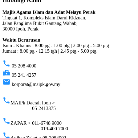
Hubungi Kami
Majlis Agama Islam dan Adat Melayu Perak
Tingkat 1, Kompleks Islam Darul Ridzuan,
Jalan Panglima Bukit Gantang Wahab,
30000 Ipoh, Perak
Waktu Berurusan
Isnin - Khamis : 8.00 pg - 1.00 ptg | 2.00 ptg - 5.00 ptg
Jumaat : 8.00 pg - 12.15 tgh | 2.45 ptg - 5.00 ptg
phone
05 208 4000
fax
05 241 4257
email
korporat@maipk.gov.my
p
phone
MAIPk Daerah Ipoh >
05-2413375
phone
ZAPAR > 011-6748 9000
019-400 7000
phone
Agihan Zakat > 05-2084003