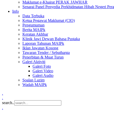
Maklumat e-Khairat PERAK JAWHAR
Senarai Panel Penyedia Perkhidmatan Hibah Negeri Per
Info
Data Terbuka
Ketua Pegawai Maklumat (CIO)
Pengumuman
Berita MAIPk
Keratan Akhbar
Klinik Jawi Dewan Bahasa Pustaka
Laporan Tahunan MAIPk
Iklan Jawatan Kosong
Tawaran Tender / Sebutharga
Penerbitan & Muat Turun
Galeri Aktiviti
Galeri Foto
Galeri Video
Galeri Audio
Soalan Lazim
Wadah MAIPk
.
.
search..
.