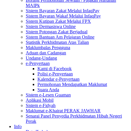
Borang Permohonan Sewaan / Pajakan Hartanah
MAIPk
Sistem Bayaran Zakat Melalui InfaqPay
Sistem Bayaran Wakaf Melalui InfaqPay
Sistem Kutipan Zakat Melalui FPX
Sistem Dermasiswa Online
Sistem Potongan Zakat Berjadual
Sistem Bantuan Am Pelajaran Online
Statistik Perkhidmatan Atas Talian
Maklumbalas Pengguna
Aduan dan Cadangan
Undang-Undang
e-Penyertaan
Kami di Facebook
Polisi e-Penyertaan
Kalendar e-Penyertaan
Permohonan Mendapatkan Maklumat
Suara Anda
Sistem e-Lesen Guaman
Aplikasi Mobil
Sistem e-Fidyah
Maklumat e-Khairat PERAK JAWHAR
Senarai Panel Penyedia Perkhidmatan Hibah Negeri
Perak
Info