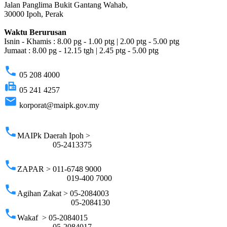
Jalan Panglima Bukit Gantang Wahab,
30000 Ipoh, Perak
Waktu Berurusan
Isnin - Khamis : 8.00 pg - 1.00 ptg | 2.00 ptg - 5.00 ptg
Jumaat : 8.00 pg - 12.15 tgh | 2.45 ptg - 5.00 ptg
phone
05 208 4000
fax
05 241 4257
email
korporat@maipk.gov.my
p
phone
MAIPk Daerah Ipoh >
05-2413375
phone
ZAPAR > 011-6748 9000
019-400 7000
phone
Agihan Zakat > 05-2084003
05-2084130
phone
Wakaf > 05-2084015
05-2084017