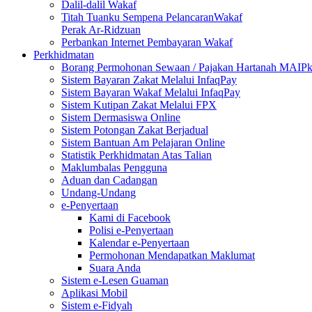
Dalil-dalil Wakaf
Titah Tuanku Sempena PelancaranWakaf
Perak Ar-Ridzuan
Perbankan Internet Pembayaran Wakaf
Perkhidmatan
Borang Permohonan Sewaan / Pajakan Hartanah MAIP
Sistem Bayaran Zakat Melalui InfaqPay
Sistem Bayaran Wakaf Melalui InfaqPay
Sistem Kutipan Zakat Melalui FPX
Sistem Dermasiswa Online
Sistem Potongan Zakat Berjadual
Sistem Bantuan Am Pelajaran Online
Statistik Perkhidmatan Atas Talian
Maklumbalas Pengguna
Aduan dan Cadangan
Undang-Undang
e-Penyertaan
Kami di Facebook
Polisi e-Penyertaan
Kalendar e-Penyertaan
Permohonan Mendapatkan Maklumat
Suara Anda
Sistem e-Lesen Guaman
Aplikasi Mobil
Sistem e-Fidyah