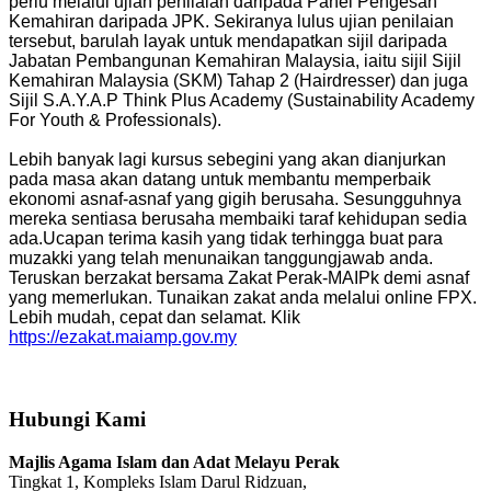
perlu melalui ujian penilaian daripada Panel Pengesah
Kemahiran daripada JPK. Sekiranya lulus ujian penilaian
tersebut, barulah layak untuk mendapatkan sijil daripada
Jabatan Pembangunan Kemahiran Malaysia, iaitu sijil Sijil
Kemahiran Malaysia (SKM) Tahap 2 (Hairdresser) dan juga
Sijil S.A.Y.A.P Think Plus Academy (Sustainability Academy
For Youth & Professionals).
Lebih banyak lagi kursus sebegini yang akan dianjurkan
pada masa akan datang untuk membantu memperbaik
ekonomi asnaf-asnaf yang gigih berusaha. Sesungguhnya
mereka sentiasa berusaha membaiki taraf kehidupan sedia
ada.Ucapan terima kasih yang tidak terhingga buat para
muzakki yang telah menunaikan tanggungjawab anda.
Teruskan berzakat bersama Zakat Perak-MAIPk demi asnaf
yang memerlukan. Tunaikan zakat anda melalui online FPX.
Lebih mudah, cepat dan selamat. Klik
https://ezakat.maiamp.gov.my
Hubungi Kami
Majlis Agama Islam dan Adat Melayu Perak
Tingkat 1, Kompleks Islam Darul Ridzuan,