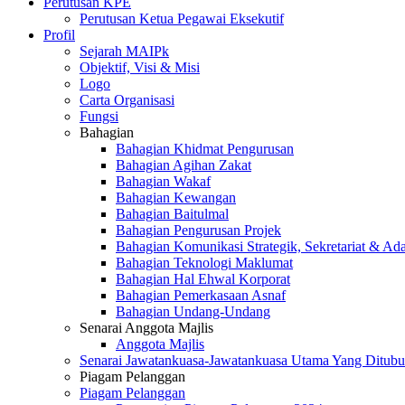
Perutusan KPE
Perutusan Ketua Pegawai Eksekutif
Profil
Sejarah MAIPk
Objektif, Visi & Misi
Logo
Carta Organisasi
Fungsi
Bahagian
Bahagian Khidmat Pengurusan
Bahagian Agihan Zakat
Bahagian Wakaf
Bahagian Kewangan
Bahagian Baitulmal
Bahagian Pengurusan Projek
Bahagian Komunikasi Strategik, Sekretariat & Ad
Bahagian Teknologi Maklumat
Bahagian Hal Ehwal Korporat
Bahagian Pemerkasaan Asnaf
Bahagian Undang-Undang
Senarai Anggota Majlis
Anggota Majlis
Senarai Jawatankuasa-Jawatankuasa Utama Yang Ditubu
Piagam Pelanggan
Piagam Pelanggan