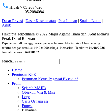
phone
Hibah > 05-2084026
05-2084084
Dasar Privasi
|
Dasar Keselamatan
|
Peta Laman
|
Soalan Lazim
|
Arkib
Hakcipta Terpelihara © 2022 Majlis Agama Islam dan 'Adat Melayu
Perak Darul Ridzuan
Paparan terbaik menggunakan pelayar internet Firefox atau Chrome yang
terkini dengan resolusi 1440 x 900 sahaja | Kemaskini Terakhir :
04/08/2026
|
Jumlah Pelawat :
64478152
search..
Utama
Perutusan KPE
Perutusan Ketua Pegawai Eksekutif
Profil
Sejarah MAIPk
Objektif, Visi & Misi
Logo
Carta Organisasi
Fungsi
Bahagian