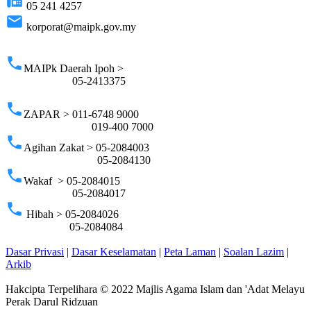
fax
05 241 4257
email
korporat@maipk.gov.my
p
phone
MAIPk Daerah Ipoh >
05-2413375
phone
ZAPAR > 011-6748 9000
019-400 7000
phone
Agihan Zakat > 05-2084003
05-2084130
phone
Wakaf > 05-2084015
05-2084017
phone
Hibah > 05-2084026
05-2084084
Dasar Privasi
|
Dasar Keselamatan
|
Peta Laman
|
Soalan Lazim
|
Arkib
Hakcipta Terpelihara © 2022 Majlis Agama Islam dan 'Adat Melayu
Perak Darul Ridzuan