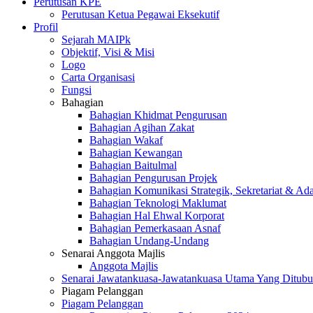
Perutusan KPE
Perutusan Ketua Pegawai Eksekutif
Profil
Sejarah MAIPk
Objektif, Visi & Misi
Logo
Carta Organisasi
Fungsi
Bahagian
Bahagian Khidmat Pengurusan
Bahagian Agihan Zakat
Bahagian Wakaf
Bahagian Kewangan
Bahagian Baitulmal
Bahagian Pengurusan Projek
Bahagian Komunikasi Strategik, Sekretariat & Ad
Bahagian Teknologi Maklumat
Bahagian Hal Ehwal Korporat
Bahagian Pemerkasaan Asnaf
Bahagian Undang-Undang
Senarai Anggota Majlis
Anggota Majlis
Senarai Jawatankuasa-Jawatankuasa Utama Yang Ditubu
Piagam Pelanggan
Piagam Pelanggan