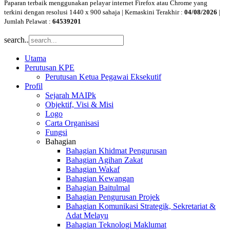
Paparan terbaik menggunakan pelayar internet Firefox atau Chrome yang
terkini dengan resolusi 1440 x 900 sahaja | Kemaskini Terakhir :
04/08/2026
|
Jumlah Pelawat :
64539201
search..
Utama
Perutusan KPE
Perutusan Ketua Pegawai Eksekutif
Profil
Sejarah MAIPk
Objektif, Visi & Misi
Logo
Carta Organisasi
Fungsi
Bahagian
Bahagian Khidmat Pengurusan
Bahagian Agihan Zakat
Bahagian Wakaf
Bahagian Kewangan
Bahagian Baitulmal
Bahagian Pengurusan Projek
Bahagian Komunikasi Strategik, Sekretariat &
Adat Melayu
Bahagian Teknologi Maklumat