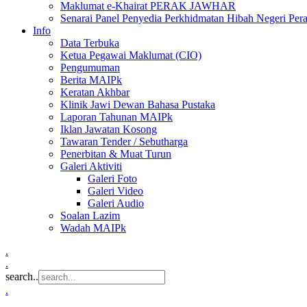
Maklumat e-Khairat PERAK JAWHAR
Senarai Panel Penyedia Perkhidmatan Hibah Negeri Per
Info
Data Terbuka
Ketua Pegawai Maklumat (CIO)
Pengumuman
Berita MAIPk
Keratan Akhbar
Klinik Jawi Dewan Bahasa Pustaka
Laporan Tahunan MAIPk
Iklan Jawatan Kosong
Tawaran Tender / Sebutharga
Penerbitan & Muat Turun
Galeri Aktiviti
Galeri Foto
Galeri Video
Galeri Audio
Soalan Lazim
Wadah MAIPk
.
.
search..
.