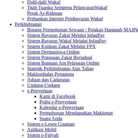
Dalil-dalil Wakaf
Titah Tuanku Sempena PelancaranWakaf
Perak Ar-Ridzuan
Perbankan Internet Pembayaran Wakaf
Perkhidmatan
Borang Permohonan Sewaan / Pajakan Hartanah MAIP
Sistem Bayaran Zakat Melalui InfaqPay
Sistem Bayaran Wakaf Melalui InfaqPay
Sistem Kutipan Zakat Melalui FPX
Sistem Dermasiswa Online
Sistem Potongan Zakat Berjadual
Sistem Bantuan Am Pelajaran Online
Statistik Perkhidmatan Atas Talian
Maklumbalas Pengguna
Aduan dan Cadangan
Undang-Undang
e-Penyertaan
Kami di Facebook
Polisi e-Penyertaan
Kalendar e-Penyertaan
Permohonan Mendapatkan Maklumat
Suara Anda
Sistem e-Lesen Guaman
Aplikasi Mobil
Sistem e-Fidyah