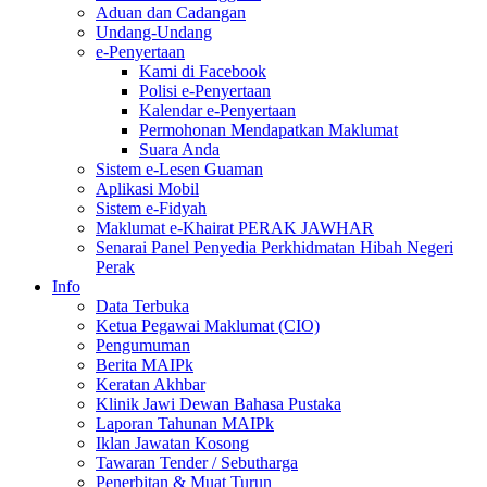
Aduan dan Cadangan
Undang-Undang
e-Penyertaan
Kami di Facebook
Polisi e-Penyertaan
Kalendar e-Penyertaan
Permohonan Mendapatkan Maklumat
Suara Anda
Sistem e-Lesen Guaman
Aplikasi Mobil
Sistem e-Fidyah
Maklumat e-Khairat PERAK JAWHAR
Senarai Panel Penyedia Perkhidmatan Hibah Negeri
Perak
Info
Data Terbuka
Ketua Pegawai Maklumat (CIO)
Pengumuman
Berita MAIPk
Keratan Akhbar
Klinik Jawi Dewan Bahasa Pustaka
Laporan Tahunan MAIPk
Iklan Jawatan Kosong
Tawaran Tender / Sebutharga
Penerbitan & Muat Turun