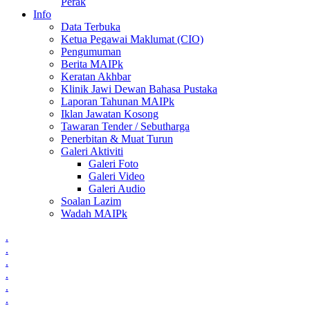
Perak
Info
Data Terbuka
Ketua Pegawai Maklumat (CIO)
Pengumuman
Berita MAIPk
Keratan Akhbar
Klinik Jawi Dewan Bahasa Pustaka
Laporan Tahunan MAIPk
Iklan Jawatan Kosong
Tawaran Tender / Sebutharga
Penerbitan & Muat Turun
Galeri Aktiviti
Galeri Foto
Galeri Video
Galeri Audio
Soalan Lazim
Wadah MAIPk
.
.
.
.
.
.