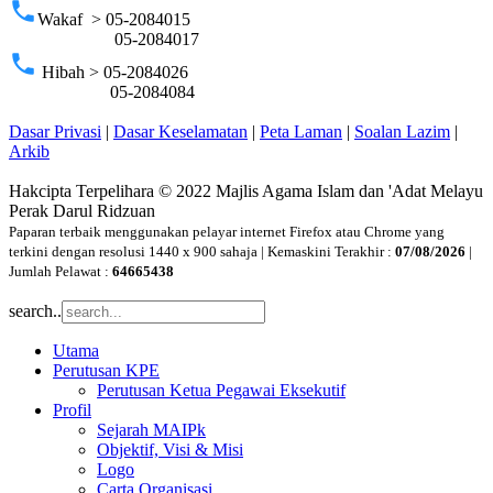
phone
Wakaf > 05-2084015
05-2084017
phone
Hibah > 05-2084026
05-2084084
Dasar Privasi
|
Dasar Keselamatan
|
Peta Laman
|
Soalan Lazim
|
Arkib
Hakcipta Terpelihara © 2022 Majlis Agama Islam dan 'Adat Melayu
Perak Darul Ridzuan
Paparan terbaik menggunakan pelayar internet Firefox atau Chrome yang
terkini dengan resolusi 1440 x 900 sahaja | Kemaskini Terakhir :
07/08/2026
|
Jumlah Pelawat :
64665438
search..
Utama
Perutusan KPE
Perutusan Ketua Pegawai Eksekutif
Profil
Sejarah MAIPk
Objektif, Visi & Misi
Logo
Carta Organisasi