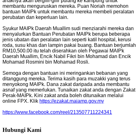
anaknya akan bergilir-gilir pulang ke kampung untuk
membantu menguruskan mereka. Puan Noriah memohon
bantuan MAIPk untuk membantu mereka membeli peralatan
perubatan dan keperluan lain.
Syukur MAIPk Daerah Muallim sudi menziarahi mereka dan
menyalurkan Bantuan Perubatan MAIPk berupa beberapa
jenis ubatan dan peralatan lain seperti katil hospital, kerusi
roda, susu khas dan lampin pakai buang. Bantuan berjumlah
RM10,500.00 itu telah diserahkan oleh Pegawai MAIPk
Daerah Muallim, Encik Nabil Fikri bin Mohamad dan Encik
Mohamad Rosmini bin Mohamad Rosli.
Semoga dengan bantuan ini meringankan bebanan yang
ditanggung mereka. Terima kasih para muzakki yang terus
menyokong MAIPk. Dana zakat daripada anda membantu
asnaf yang memerlukan. Tunaikan zakat anda dengan Zakat
Perak-MAIPk. Kini zakat anda boleh ditunaikan melalui
online FPX. Klik
https://ezakat.maiamp.gov.my
https://www.facebook.com/reel/213507711224341
Hubungi Kami