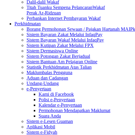
Dalil-dalil Wakaf
Titah Tuanku Sempena PelancaranWakaf
Perak Ar-Ridzuan
Perbankan Internet Pembayaran Wakaf
Perkhidmatan
Borang Permohonan Sewaan / Pajakan Hartanah MAIP
Sistem Bayaran Zakat Melalui InfaqPay
Sistem Bayaran Wakaf Melalui InfaqPay
Sistem Kutipan Zakat Melalui FPX
Sistem Dermasiswa Online
Sistem Potongan Zakat Berjadual
Sistem Bantuan Am Pelajaran Online
Statistik Perkhidmatan Atas Talian
Maklumbalas Pengguna
Aduan dan Cadangan
Undang-Undang
e-Penyertaan
Kami di Facebook
Polisi e-Penyertaan
Kalendar e-Penyertaan
Permohonan Mendapatkan Maklumat
Suara Anda
Sistem e-Lesen Guaman
Aplikasi Mobil
Sistem e-Fidyah