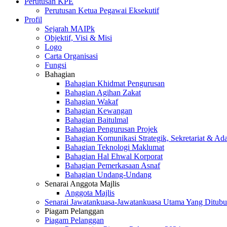
Perutusan KPE
Perutusan Ketua Pegawai Eksekutif
Profil
Sejarah MAIPk
Objektif, Visi & Misi
Logo
Carta Organisasi
Fungsi
Bahagian
Bahagian Khidmat Pengurusan
Bahagian Agihan Zakat
Bahagian Wakaf
Bahagian Kewangan
Bahagian Baitulmal
Bahagian Pengurusan Projek
Bahagian Komunikasi Strategik, Sekretariat & Ad
Bahagian Teknologi Maklumat
Bahagian Hal Ehwal Korporat
Bahagian Pemerkasaan Asnaf
Bahagian Undang-Undang
Senarai Anggota Majlis
Anggota Majlis
Senarai Jawatankuasa-Jawatankuasa Utama Yang Ditubu
Piagam Pelanggan
Piagam Pelanggan