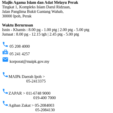
Majlis Agama Islam dan Adat Melayu Perak
Tingkat 1, Kompleks Islam Darul Ridzuan,
Jalan Panglima Bukit Gantang Wahab,
30000 Ipoh, Perak
Waktu Berurusan
Isnin - Khamis : 8.00 pg - 1.00 ptg | 2.00 ptg - 5.00 ptg
Jumaat : 8.00 pg - 12.15 tgh | 2.45 ptg - 5.00 ptg
phone
05 208 4000
fax
05 241 4257
email
korporat@maipk.gov.my
p
phone
MAIPk Daerah Ipoh >
05-2413375
phone
ZAPAR > 011-6748 9000
019-400 7000
phone
Agihan Zakat > 05-2084003
05-2084130