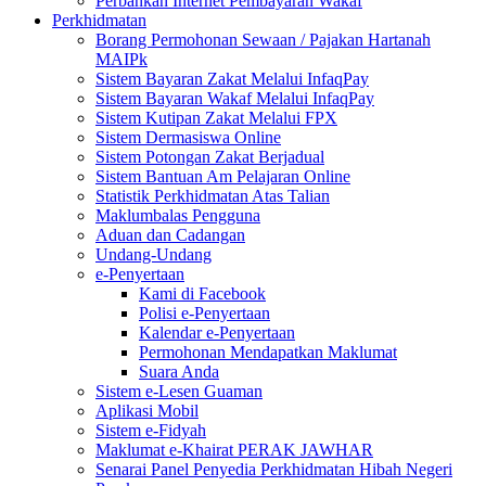
Perbankan Internet Pembayaran Wakaf
Perkhidmatan
Borang Permohonan Sewaan / Pajakan Hartanah
MAIPk
Sistem Bayaran Zakat Melalui InfaqPay
Sistem Bayaran Wakaf Melalui InfaqPay
Sistem Kutipan Zakat Melalui FPX
Sistem Dermasiswa Online
Sistem Potongan Zakat Berjadual
Sistem Bantuan Am Pelajaran Online
Statistik Perkhidmatan Atas Talian
Maklumbalas Pengguna
Aduan dan Cadangan
Undang-Undang
e-Penyertaan
Kami di Facebook
Polisi e-Penyertaan
Kalendar e-Penyertaan
Permohonan Mendapatkan Maklumat
Suara Anda
Sistem e-Lesen Guaman
Aplikasi Mobil
Sistem e-Fidyah
Maklumat e-Khairat PERAK JAWHAR
Senarai Panel Penyedia Perkhidmatan Hibah Negeri