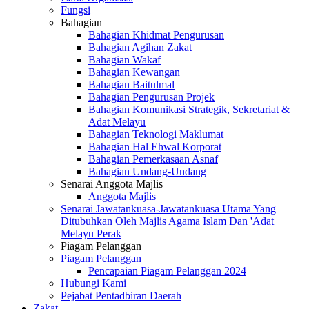
Fungsi
Bahagian
Bahagian Khidmat Pengurusan
Bahagian Agihan Zakat
Bahagian Wakaf
Bahagian Kewangan
Bahagian Baitulmal
Bahagian Pengurusan Projek
Bahagian Komunikasi Strategik, Sekretariat &
Adat Melayu
Bahagian Teknologi Maklumat
Bahagian Hal Ehwal Korporat
Bahagian Pemerkasaan Asnaf
Bahagian Undang-Undang
Senarai Anggota Majlis
Anggota Majlis
Senarai Jawatankuasa-Jawatankuasa Utama Yang
Ditubuhkan Oleh Majlis Agama Islam Dan 'Adat
Melayu Perak
Piagam Pelanggan
Piagam Pelanggan
Pencapaian Piagam Pelanggan 2024
Hubungi Kami
Pejabat Pentadbiran Daerah
Zakat