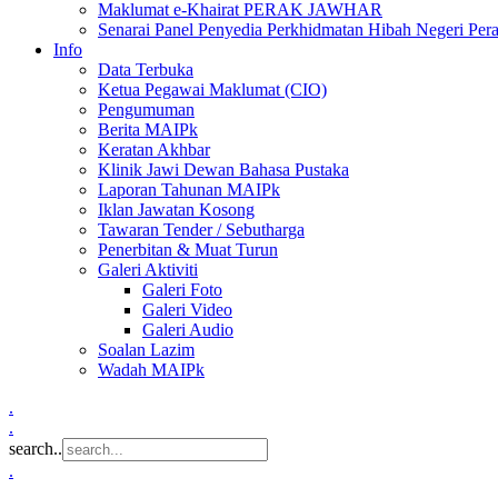
Maklumat e-Khairat PERAK JAWHAR
Senarai Panel Penyedia Perkhidmatan Hibah Negeri Per
Info
Data Terbuka
Ketua Pegawai Maklumat (CIO)
Pengumuman
Berita MAIPk
Keratan Akhbar
Klinik Jawi Dewan Bahasa Pustaka
Laporan Tahunan MAIPk
Iklan Jawatan Kosong
Tawaran Tender / Sebutharga
Penerbitan & Muat Turun
Galeri Aktiviti
Galeri Foto
Galeri Video
Galeri Audio
Soalan Lazim
Wadah MAIPk
.
.
search..
.