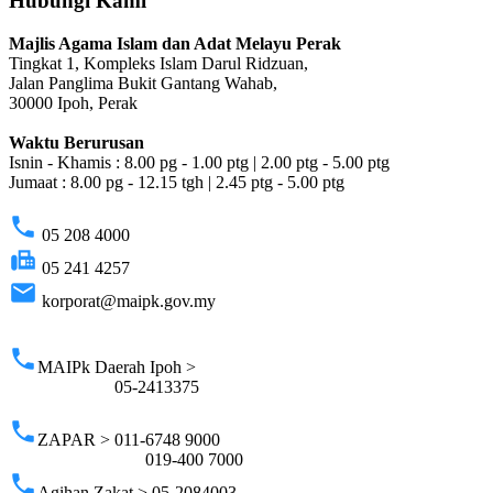
Hubungi Kami
Majlis Agama Islam dan Adat Melayu Perak
Tingkat 1, Kompleks Islam Darul Ridzuan,
Jalan Panglima Bukit Gantang Wahab,
30000 Ipoh, Perak
Waktu Berurusan
Isnin - Khamis : 8.00 pg - 1.00 ptg | 2.00 ptg - 5.00 ptg
Jumaat : 8.00 pg - 12.15 tgh | 2.45 ptg - 5.00 ptg
phone
05 208 4000
fax
05 241 4257
email
korporat@maipk.gov.my
p
phone
MAIPk Daerah Ipoh >
05-2413375
phone
ZAPAR > 011-6748 9000
019-400 7000
phone
Agihan Zakat > 05-2084003