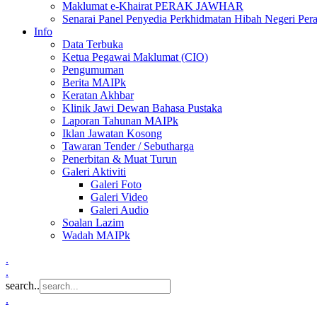
Maklumat e-Khairat PERAK JAWHAR
Senarai Panel Penyedia Perkhidmatan Hibah Negeri Per
Info
Data Terbuka
Ketua Pegawai Maklumat (CIO)
Pengumuman
Berita MAIPk
Keratan Akhbar
Klinik Jawi Dewan Bahasa Pustaka
Laporan Tahunan MAIPk
Iklan Jawatan Kosong
Tawaran Tender / Sebutharga
Penerbitan & Muat Turun
Galeri Aktiviti
Galeri Foto
Galeri Video
Galeri Audio
Soalan Lazim
Wadah MAIPk
.
.
search..
.