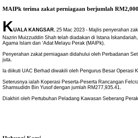
MAIPk terima zakat perniagaan berjumlah RM2,000
K
UALA KANGSAR
, 25 Mac 2023 - Majlis penyerahan za
Nazrin Muizzuddin Shah telah diadakan di Istana Iskandaria
Agama Islam dan ‘Adat Melayu Perak (MAIPk).
Penyerahan zakat perniagaan didahului oleh Perbadanan Seti
juta.
Ia diikuti UAC Berhad diwakili oleh Pengurus Besar Operasi
Seterusnya ialah Koperasi Peserta-Peserta Rancangan Felcr
Shamsudidn Bin Yusof dengan jumlah RM277,935.41.
Diakhiri oleh Pertubuhan Peladang Kawasan Seberang Perak d