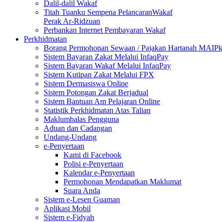
Dalil-dalil Wakaf
Titah Tuanku Sempena PelancaranWakaf
Perak Ar-Ridzuan
Perbankan Internet Pembayaran Wakaf
Perkhidmatan
Borang Permohonan Sewaan / Pajakan Hartanah MAIP
Sistem Bayaran Zakat Melalui InfaqPay
Sistem Bayaran Wakaf Melalui InfaqPay
Sistem Kutipan Zakat Melalui FPX
Sistem Dermasiswa Online
Sistem Potongan Zakat Berjadual
Sistem Bantuan Am Pelajaran Online
Statistik Perkhidmatan Atas Talian
Maklumbalas Pengguna
Aduan dan Cadangan
Undang-Undang
e-Penyertaan
Kami di Facebook
Polisi e-Penyertaan
Kalendar e-Penyertaan
Permohonan Mendapatkan Maklumat
Suara Anda
Sistem e-Lesen Guaman
Aplikasi Mobil
Sistem e-Fidyah