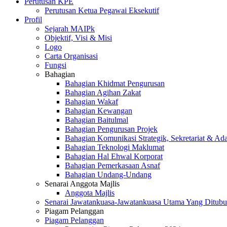
Perutusan KPE
Perutusan Ketua Pegawai Eksekutif
Profil
Sejarah MAIPk
Objektif, Visi & Misi
Logo
Carta Organisasi
Fungsi
Bahagian
Bahagian Khidmat Pengurusan
Bahagian Agihan Zakat
Bahagian Wakaf
Bahagian Kewangan
Bahagian Baitulmal
Bahagian Pengurusan Projek
Bahagian Komunikasi Strategik, Sekretariat & Ad
Bahagian Teknologi Maklumat
Bahagian Hal Ehwal Korporat
Bahagian Pemerkasaan Asnaf
Bahagian Undang-Undang
Senarai Anggota Majlis
Anggota Majlis
Senarai Jawatankuasa-Jawatankuasa Utama Yang Ditubu
Piagam Pelanggan
Piagam Pelanggan