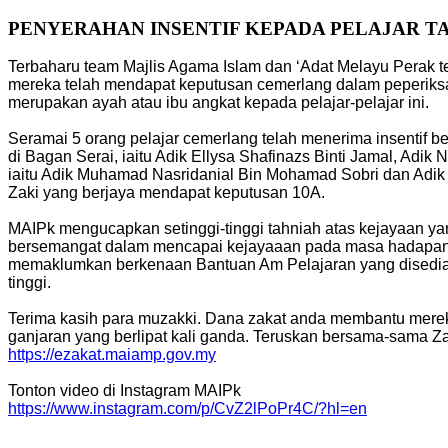
PENYERAHAN INSENTIF KEPADA PELAJAR T
Terbaharu team Majlis Agama Islam dan ‘Adat Melayu Perak t
mereka telah mendapat keputusan cemerlang dalam peperiks
merupakan ayah atau ibu angkat kepada pelajar-pelajar ini.
Seramai 5 orang pelajar cemerlang telah menerima insentif 
di Bagan Serai, iaitu Adik Ellysa Shafinazs Binti Jamal, Adik
iaitu Adik Muhamad Nasridanial Bin Mohamad Sobri dan Adik 
Zaki yang berjaya mendapat keputusan 10A.
MAIPk mengucapkan setinggi-tinggi tahniah atas kejayaan ya
bersemangat dalam mencapai kejayaaan pada masa hadapan. 
memaklumkan berkenaan Bantuan Am Pelajaran yang disediaka
tinggi.
Terima kasih para muzakki. Dana zakat anda membantu merek
ganjaran yang berlipat kali ganda. Teruskan bersama-sama Z
https://ezakat.maiamp.gov.my
Tonton video di Instagram MAIPk
https://www.instagram.com/p/CvZ2lPoPr4C/?hl=en