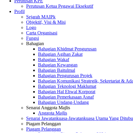
Perutusan KPE
Perutusan Ketua Pegawai Eksekutif
Profil
Sejarah MAIPk
Objektif, Visi & Misi
Logo
Carta Organisasi
Fungsi
Bahagian
Bahagian Khidmat Pengurusan
Bahagian Agihan Zakat
Bahagian Wakaf
Bahagian Kewangan
Bahagian Baitulmal
Bahagian Pengurusan Projek
Bahagian Komunikasi Strategik, Sekretariat & Ad
Bahagian Teknologi Maklumat
Bahagian Hal Ehwal Korporat
Bahagian Pemerkasaan Asnaf
Bahagian Undang-Undang
Senarai Anggota Majlis
Anggota Majlis
Senarai Jawatankuasa-Jawatankuasa Utama Yang Ditubu
Piagam Pelanggan
Piagam Pelanggan