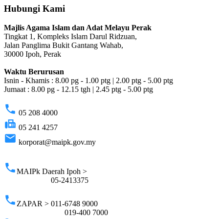
Hubungi Kami
Majlis Agama Islam dan Adat Melayu Perak
Tingkat 1, Kompleks Islam Darul Ridzuan,
Jalan Panglima Bukit Gantang Wahab,
30000 Ipoh, Perak
Waktu Berurusan
Isnin - Khamis : 8.00 pg - 1.00 ptg | 2.00 ptg - 5.00 ptg
Jumaat : 8.00 pg - 12.15 tgh | 2.45 ptg - 5.00 ptg
phone
05 208 4000
fax
05 241 4257
email
korporat@maipk.gov.my
p
phone
MAIPk Daerah Ipoh >
05-2413375
phone
ZAPAR > 011-6748 9000
019-400 7000