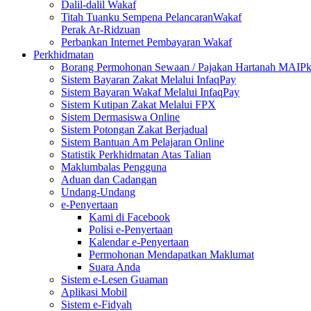
Dalil-dalil Wakaf
Titah Tuanku Sempena PelancaranWakaf
Perak Ar-Ridzuan
Perbankan Internet Pembayaran Wakaf
Perkhidmatan
Borang Permohonan Sewaan / Pajakan Hartanah MAIP
Sistem Bayaran Zakat Melalui InfaqPay
Sistem Bayaran Wakaf Melalui InfaqPay
Sistem Kutipan Zakat Melalui FPX
Sistem Dermasiswa Online
Sistem Potongan Zakat Berjadual
Sistem Bantuan Am Pelajaran Online
Statistik Perkhidmatan Atas Talian
Maklumbalas Pengguna
Aduan dan Cadangan
Undang-Undang
e-Penyertaan
Kami di Facebook
Polisi e-Penyertaan
Kalendar e-Penyertaan
Permohonan Mendapatkan Maklumat
Suara Anda
Sistem e-Lesen Guaman
Aplikasi Mobil
Sistem e-Fidyah