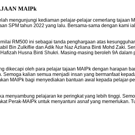
AJAAN MAIPk
elah mengunjungi kediaman pelajar-pelajar cemerlang tajaan 
aan SPM tahun 2022 yang lalu. Bersama-sama dengan kami ial
bernilai RM500 ini sebagai tanda penghargaan atas kesungguhan
 Nabil Bin Zulkiflie dan Adik Nur Naz Azliana Binti Mohd Zaki. S
Hafizah Husna Binti Shukri. Masing-masing beroleh 9A dalam 
ng dikecapi oleh para pelajar tajaan MAIPk dengan harapan ba
Semoga kalian semua menjadi insan yang bermanfaat kepada u
n MAIPk bagi menyediakan bantuan awal kepada pelajar-pelaja
a menyambung pelajaran ke peringkat yang lebih tinggi. Semo
akat Perak-MAIPk untuk menyantuni asnaf yang memerlukan. Tu