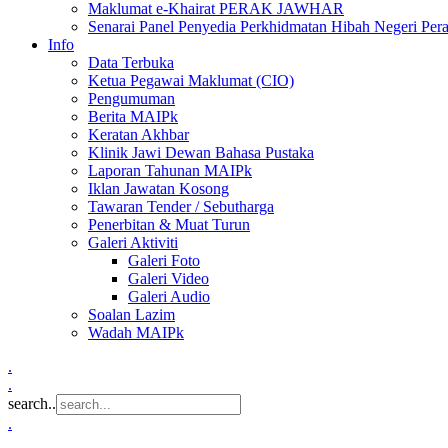
Maklumat e-Khairat PERAK JAWHAR
Senarai Panel Penyedia Perkhidmatan Hibah Negeri Per
Info
Data Terbuka
Ketua Pegawai Maklumat (CIO)
Pengumuman
Berita MAIPk
Keratan Akhbar
Klinik Jawi Dewan Bahasa Pustaka
Laporan Tahunan MAIPk
Iklan Jawatan Kosong
Tawaran Tender / Sebutharga
Penerbitan & Muat Turun
Galeri Aktiviti
Galeri Foto
Galeri Video
Galeri Audio
Soalan Lazim
Wadah MAIPk
.
.
search..
.