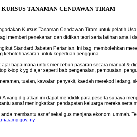
 KURSUS TANAMAN CENDAWAN TIRAM
ngadakan Kursus Tanaman Cendawan Tiram untuk pelatih Usa
lah bagi memberi penekanan dan didikan teori serta latihan ama
engikut Standard Jabatan Pertanian. Ini bagi membolehkan mer
g kebolehpasaran untuk keperluan pengguna.
juk ajar bagaimana untuk menceburi pasaran secara manual & dig
topik-topik yg diajar seperti bab pengenalan, pembuatan, pe
emeraman, tuaian, kawalan penyakit, kaedah merekod ladang, ska
yang digiatkan ini dapat mendidik para peserta supaya menj
antu asnaf meningkatkan pendapatan keluarga mereka serta 
ada anda membantu asnaf sekaligus menjana ekonomi ummah. T
at.maiamp.gov.my