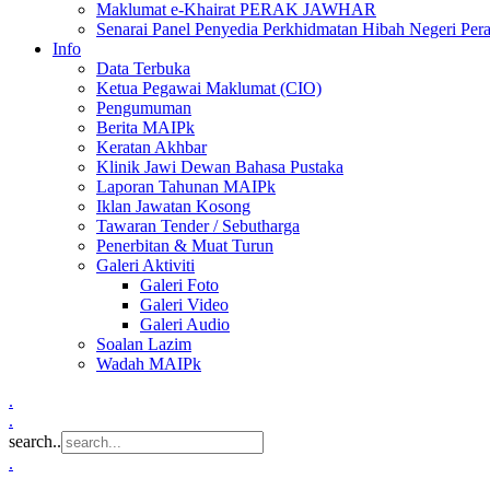
Maklumat e-Khairat PERAK JAWHAR
Senarai Panel Penyedia Perkhidmatan Hibah Negeri Per
Info
Data Terbuka
Ketua Pegawai Maklumat (CIO)
Pengumuman
Berita MAIPk
Keratan Akhbar
Klinik Jawi Dewan Bahasa Pustaka
Laporan Tahunan MAIPk
Iklan Jawatan Kosong
Tawaran Tender / Sebutharga
Penerbitan & Muat Turun
Galeri Aktiviti
Galeri Foto
Galeri Video
Galeri Audio
Soalan Lazim
Wadah MAIPk
.
.
search..
.