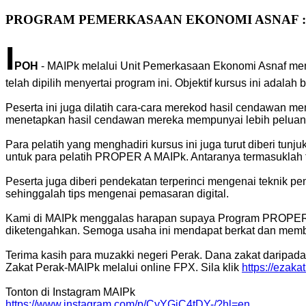
PROGRAM PEMERKASAAN EKONOMI ASNAF :
I
POH
- MAIPk melalui Unit Pemerkasaan Ekonomi Asnaf me
telah dipilih menyertai program ini. Objektif kursus ini ada
Peserta ini juga dilatih cara-cara merekod hasil cendawan m
menetapkan hasil cendawan mereka mempunyai lebih peluan
Para pelatih yang menghadiri kursus ini juga turut diberi tun
untuk para pelatih PROPER A MAIPk. Antaranya termasuklah 
Peserta juga diberi pendekatan terperinci mengenai teknik p
sehinggalah tips mengenai pemasaran digital.
Kami di MAIPk menggalas harapan supaya Program PROPER A 
diketengahkan. Semoga usaha ini mendapat berkat dan memb
Terima kasih para muzakki negeri Perak. Dana zakat darip
Zakat Perak-MAIPk melalui online FPX. Sila klik
https://ezak
Tonton di Instagram MAIPk
https://www.instagram.com/p/CyYGjC4tDY-/?hl=en