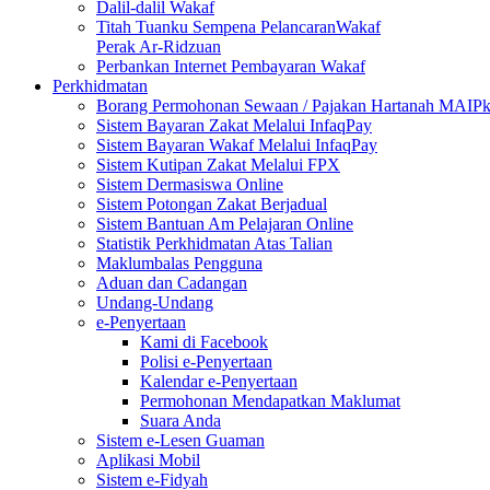
Dalil-dalil Wakaf
Titah Tuanku Sempena PelancaranWakaf
Perak Ar-Ridzuan
Perbankan Internet Pembayaran Wakaf
Perkhidmatan
Borang Permohonan Sewaan / Pajakan Hartanah MAIP
Sistem Bayaran Zakat Melalui InfaqPay
Sistem Bayaran Wakaf Melalui InfaqPay
Sistem Kutipan Zakat Melalui FPX
Sistem Dermasiswa Online
Sistem Potongan Zakat Berjadual
Sistem Bantuan Am Pelajaran Online
Statistik Perkhidmatan Atas Talian
Maklumbalas Pengguna
Aduan dan Cadangan
Undang-Undang
e-Penyertaan
Kami di Facebook
Polisi e-Penyertaan
Kalendar e-Penyertaan
Permohonan Mendapatkan Maklumat
Suara Anda
Sistem e-Lesen Guaman
Aplikasi Mobil
Sistem e-Fidyah