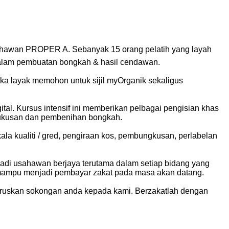
hawan PROPER A. Sebanyak 15 orang pelatih yang layah
li dalam pembuatan bongkah & hasil cendawan.
eka layak memohon untuk sijil myOrganik sekaligus
ital. Kursus intensif ini memberikan pelbagai pengisian khas
ngukusan dan pembenihan bongkah.
la kualiti / gred, pengiraan kos, pembungkusan, perlabelan
adi usahawan berjaya terutama dalam setiap bidang yang
mampu menjadi pembayar zakat pada masa akan datang.
eruskan sokongan anda kepada kami. Berzakatlah dengan