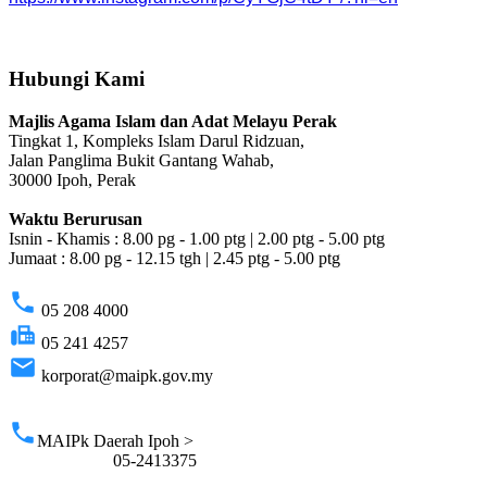
Hubungi Kami
Majlis Agama Islam dan Adat Melayu Perak
Tingkat 1, Kompleks Islam Darul Ridzuan,
Jalan Panglima Bukit Gantang Wahab,
30000 Ipoh, Perak
Waktu Berurusan
Isnin - Khamis : 8.00 pg - 1.00 ptg | 2.00 ptg - 5.00 ptg
Jumaat : 8.00 pg - 12.15 tgh | 2.45 ptg - 5.00 ptg
phone
05 208 4000
fax
05 241 4257
email
korporat@maipk.gov.my
p
phone
MAIPk Daerah Ipoh >
05-2413375