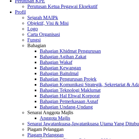
Perutusan KPE
Perutusan Ketua Pegawai Eksekutif
Profil
Sejarah MAIPk
Objektif, Visi & Misi
Logo
Carta Organisasi
Fungsi
Bahagian
Bahagian Khidmat Pengurusan
Bahagian Agihan Zakat
Bahagian Wakaf
Bahagian Kewangan
Bahagian Baitulmal
Bahagian Pengurusan Projek
Bahagian Komunikasi Strategik, Sekretariat & Ad
Bahagian Teknologi Maklumat
Bahagian Hal Ehwal Korporat
Bahagian Pemerkasaan Asnaf
Bahagian Undang-Undang
Senarai Anggota Majlis
Anggota Majlis
Senarai Jawatankuasa-Jawatankuasa Utama Yang Ditubu
Piagam Pelanggan
Piagam Pelanggan