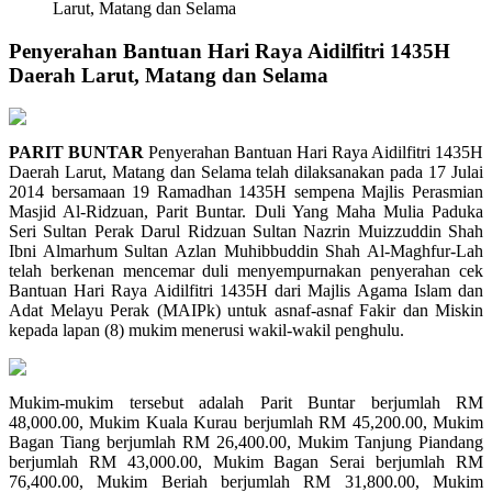
Larut, Matang dan Selama
Penyerahan Bantuan Hari Raya Aidilfitri 1435H
Daerah Larut, Matang dan Selama
PARIT BUNTAR
Penyerahan Bantuan Hari Raya Aidilfitri 1435H
Daerah Larut, Matang dan Selama telah dilaksanakan pada 17 Julai
2014 bersamaan 19 Ramadhan 1435H sempena Majlis Perasmian
Masjid Al-Ridzuan, Parit Buntar. Duli Yang Maha Mulia Paduka
Seri Sultan Perak Darul Ridzuan Sultan Nazrin Muizzuddin Shah
Ibni Almarhum Sultan Azlan Muhibbuddin Shah Al-Maghfur-Lah
telah berkenan mencemar duli menyempurnakan penyerahan cek
Bantuan Hari Raya Aidilfitri 1435H dari Majlis Agama Islam dan
Adat Melayu Perak (MAIPk) untuk asnaf-asnaf Fakir dan Miskin
kepada lapan (8) mukim menerusi wakil-wakil penghulu.
Mukim-mukim tersebut adalah Parit Buntar berjumlah RM
48,000.00, Mukim Kuala Kurau berjumlah RM 45,200.00, Mukim
Bagan Tiang berjumlah RM 26,400.00, Mukim Tanjung Piandang
berjumlah RM 43,000.00, Mukim Bagan Serai berjumlah RM
76,400.00, Mukim Beriah berjumlah RM 31,800.00, Mukim