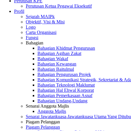
Perutusan KPE
Perutusan Ketua Pegawai Eksekutif
Profil
Sejarah MAIPk
Objektif, Visi & Misi
Logo
Carta Organisasi
Fungsi
Bahagian
Bahagian Khidmat Pengurusan
Bahagian Agihan Zakat
Bahagian Wakaf
Bahagian Kewangan
Bahagian Baitulmal
Bahagian Pengurusan Projek
Bahagian Komunikasi Strategik, Sekretariat & Ad
Bahagian Teknologi Maklumat
Bahagian Hal Ehwal Korporat
Bahagian Pemerkasaan Asnaf
Bahagian Undang-Undang
Senarai Anggota Majlis
Anggota Majlis
Senarai Jawatankuasa-Jawatankuasa Utama Yang Ditubu
Piagam Pelanggan
Piagam Pelanggan