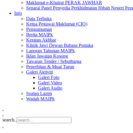
Maklumat e-Khairat PERAK JAWHAR
Senarai Panel Penyedia Perkhidmatan Hibah Negeri Per
Info
Data Terbuka
Ketua Pegawai Maklumat (CIO)
Pengumuman
Berita MAIPk
Keratan Akhbar
Klinik Jawi Dewan Bahasa Pustaka
Laporan Tahunan MAIPk
Iklan Jawatan Kosong
Tawaran Tender / Sebutharga
Penerbitan & Muat Turun
Galeri Aktiviti
Galeri Foto
Galeri Video
Galeri Audio
Soalan Lazim
Wadah MAIPk
.
.
search..
.