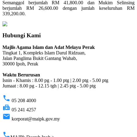
Semanggol berjumlah RM 41,800.00 dan Mukim Selinsing
berjumlah RM 26,600.00 dengan jumlah keseluruhan RM
339,200.00.
Hubungi Kami
Majlis Agama Islam dan Adat Melayu Perak
Tingkat 1, Kompleks Islam Darul Ridzuan,
Jalan Panglima Bukit Gantang Wahab,
30000 Ipoh, Perak
Waktu Berurusan
Isnin - Khamis : 8.00 pg - 1.00 ptg | 2.00 ptg - 5.00 ptg
Jumaat : 8.00 pg - 12.15 tgh | 2.45 ptg - 5.00 ptg
phone
05 208 4000
fax
05 241 4257
email
korporat@maipk.gov.my
p
phone