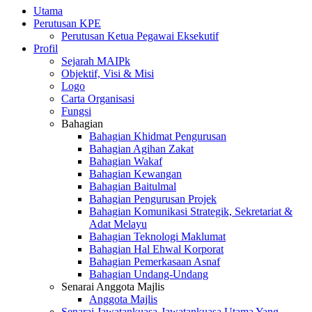
Utama
Perutusan KPE
Perutusan Ketua Pegawai Eksekutif
Profil
Sejarah MAIPk
Objektif, Visi & Misi
Logo
Carta Organisasi
Fungsi
Bahagian
Bahagian Khidmat Pengurusan
Bahagian Agihan Zakat
Bahagian Wakaf
Bahagian Kewangan
Bahagian Baitulmal
Bahagian Pengurusan Projek
Bahagian Komunikasi Strategik, Sekretariat &
Adat Melayu
Bahagian Teknologi Maklumat
Bahagian Hal Ehwal Korporat
Bahagian Pemerkasaan Asnaf
Bahagian Undang-Undang
Senarai Anggota Majlis
Anggota Majlis
Senarai Jawatankuasa-Jawatankuasa Utama Yang