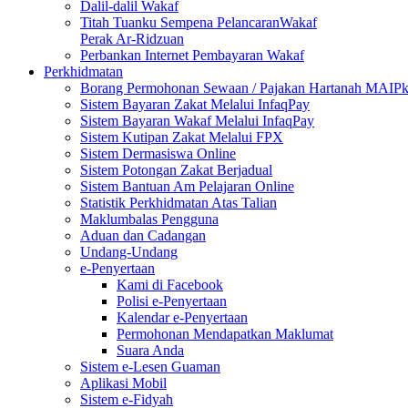
Dalil-dalil Wakaf
Titah Tuanku Sempena PelancaranWakaf
Perak Ar-Ridzuan
Perbankan Internet Pembayaran Wakaf
Perkhidmatan
Borang Permohonan Sewaan / Pajakan Hartanah MAIP
Sistem Bayaran Zakat Melalui InfaqPay
Sistem Bayaran Wakaf Melalui InfaqPay
Sistem Kutipan Zakat Melalui FPX
Sistem Dermasiswa Online
Sistem Potongan Zakat Berjadual
Sistem Bantuan Am Pelajaran Online
Statistik Perkhidmatan Atas Talian
Maklumbalas Pengguna
Aduan dan Cadangan
Undang-Undang
e-Penyertaan
Kami di Facebook
Polisi e-Penyertaan
Kalendar e-Penyertaan
Permohonan Mendapatkan Maklumat
Suara Anda
Sistem e-Lesen Guaman
Aplikasi Mobil
Sistem e-Fidyah