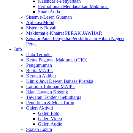
Kalendar e-Penyertaan
Permohonan Mendapatkan Maklumat
Suara Anda
Sistem e-Lesen Guaman
Aplikasi Mobil
Sistem e-Fidyah
Maklumat e-Khairat PERAK JAWHAR
Senarai Panel Penyedia Perkhidmatan Hibah Negeri
Perak
Info
Data Terbuka
Ketua Pegawai Maklumat (CIO)
Pengumuman
Berita MAIPk
Keratan Akhbar
Klinik Jawi Dewan Bahasa Pustaka
Laporan Tahunan MAIPk
Iklan Jawatan Kosong
Tawaran Tender / Sebutharga
Penerbitan & Muat Turun
Galeri Aktiviti
Galeri Foto
Galeri Video
Galeri Audio
Soalan Lazim