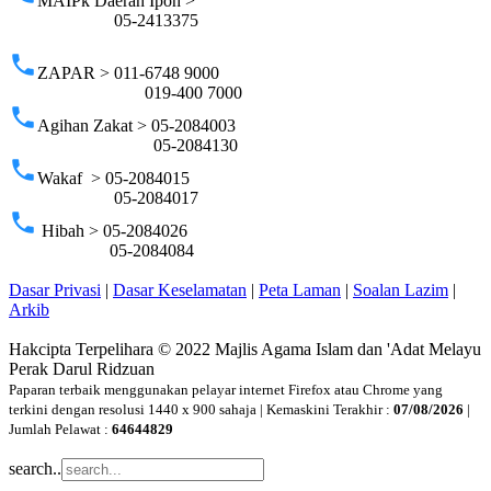
MAIPk Daerah Ipoh >
05-2413375
phone
ZAPAR > 011-6748 9000
019-400 7000
phone
Agihan Zakat > 05-2084003
05-2084130
phone
Wakaf > 05-2084015
05-2084017
phone
Hibah > 05-2084026
05-2084084
Dasar Privasi
|
Dasar Keselamatan
|
Peta Laman
|
Soalan Lazim
|
Arkib
Hakcipta Terpelihara © 2022 Majlis Agama Islam dan 'Adat Melayu
Perak Darul Ridzuan
Paparan terbaik menggunakan pelayar internet Firefox atau Chrome yang
terkini dengan resolusi 1440 x 900 sahaja | Kemaskini Terakhir :
07/08/2026
|
Jumlah Pelawat :
64644829
search..