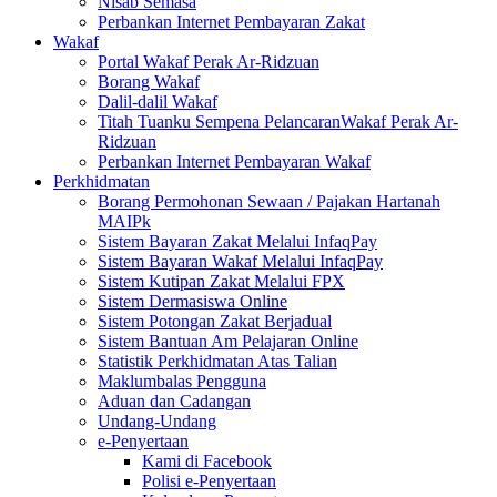
Nisab Semasa
Perbankan Internet Pembayaran Zakat
Wakaf
Portal Wakaf Perak Ar-Ridzuan
Borang Wakaf
Dalil-dalil Wakaf
Titah Tuanku Sempena PelancaranWakaf Perak Ar-
Ridzuan
Perbankan Internet Pembayaran Wakaf
Perkhidmatan
Borang Permohonan Sewaan / Pajakan Hartanah
MAIPk
Sistem Bayaran Zakat Melalui InfaqPay
Sistem Bayaran Wakaf Melalui InfaqPay
Sistem Kutipan Zakat Melalui FPX
Sistem Dermasiswa Online
Sistem Potongan Zakat Berjadual
Sistem Bantuan Am Pelajaran Online
Statistik Perkhidmatan Atas Talian
Maklumbalas Pengguna
Aduan dan Cadangan
Undang-Undang
e-Penyertaan
Kami di Facebook
Polisi e-Penyertaan