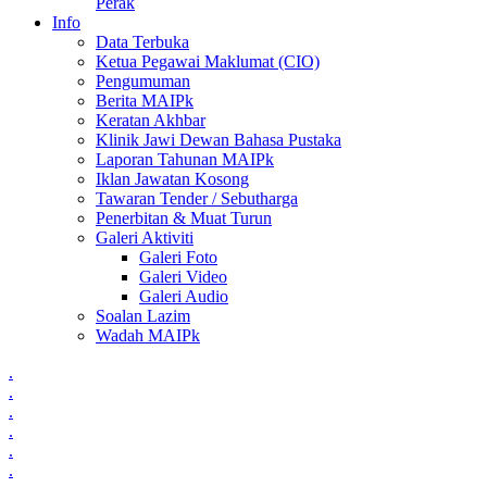
Perak
Info
Data Terbuka
Ketua Pegawai Maklumat (CIO)
Pengumuman
Berita MAIPk
Keratan Akhbar
Klinik Jawi Dewan Bahasa Pustaka
Laporan Tahunan MAIPk
Iklan Jawatan Kosong
Tawaran Tender / Sebutharga
Penerbitan & Muat Turun
Galeri Aktiviti
Galeri Foto
Galeri Video
Galeri Audio
Soalan Lazim
Wadah MAIPk
.
.
.
.
.
.