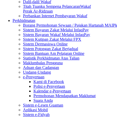
Dalil-dalil Wakaf
Titah Tuanku Sempena PelancaranWakaf
Perak Ar-Ridzuan
Perbankan Internet Pembayaran Wakaf
Perkhidmatan
Borang Permohonan Sewaan / Pajakan Hartanah MAIP
Sistem Bayaran Zakat Melalui InfaqPay
Sistem Bayaran Wakaf Melalui InfaqPay
Sistem Kutipan Zakat Melalui FPX
Sistem Dermasiswa Online
Sistem Potongan Zakat Berjadual
Sistem Bantuan Am Pelajaran Online
Statistik Perkhidmatan Atas Talian
Maklumbalas Pengguna
Aduan dan Cadangan
Undang-Undang
e-Penyertaan
Kami di Facebook
Polisi e-Penyertaan
Kalendar e-Penyertaan
Permohonan Mendapatkan Maklumat
Suara Anda
Sistem e-Lesen Guaman
Aplikasi Mobil
Sistem e-Fidyah