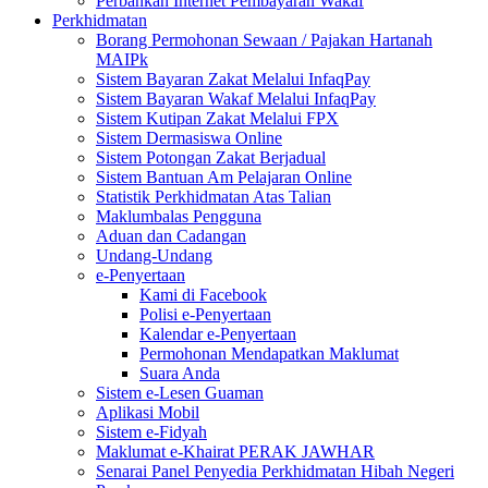
Perbankan Internet Pembayaran Wakaf
Perkhidmatan
Borang Permohonan Sewaan / Pajakan Hartanah
MAIPk
Sistem Bayaran Zakat Melalui InfaqPay
Sistem Bayaran Wakaf Melalui InfaqPay
Sistem Kutipan Zakat Melalui FPX
Sistem Dermasiswa Online
Sistem Potongan Zakat Berjadual
Sistem Bantuan Am Pelajaran Online
Statistik Perkhidmatan Atas Talian
Maklumbalas Pengguna
Aduan dan Cadangan
Undang-Undang
e-Penyertaan
Kami di Facebook
Polisi e-Penyertaan
Kalendar e-Penyertaan
Permohonan Mendapatkan Maklumat
Suara Anda
Sistem e-Lesen Guaman
Aplikasi Mobil
Sistem e-Fidyah
Maklumat e-Khairat PERAK JAWHAR
Senarai Panel Penyedia Perkhidmatan Hibah Negeri