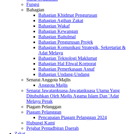
Fungsi
Bahagian
Bahagian Khidmat Pengurusan
Bahagian Agihan Zakat
Bahagian Wakaf
Bahagian Kewangan
Bahagian Baitulmal
Bahagian Pengurusan Projek
Bahagian Komunikasi Strategik, Sekretariat &
Adat Melayu
Bahagian Teknologi Maklumat
Bahagian Hal Ehwal Korporat
Bahagian Pemerkasaan Asnaf
Bahagian Undang-Undang
Senarai Anggota Majlis
Anggota Majlis
Senarai Jawatankuasa-Jawatankuasa Utama Yang
Ditubuhkan Oleh Majlis Agama Islam Dan 'Adat
Melayu Perak
Piagam Pelanggan
Piagam Pelanggan
Pencapaian Piagam Pelanggan 2024
Hubungi Kami
Pejabat Pentadbiran Daerah
Zakat