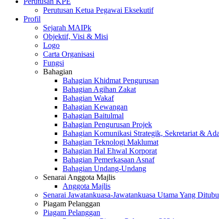
Perutusan KPE
Perutusan Ketua Pegawai Eksekutif
Profil
Sejarah MAIPk
Objektif, Visi & Misi
Logo
Carta Organisasi
Fungsi
Bahagian
Bahagian Khidmat Pengurusan
Bahagian Agihan Zakat
Bahagian Wakaf
Bahagian Kewangan
Bahagian Baitulmal
Bahagian Pengurusan Projek
Bahagian Komunikasi Strategik, Sekretariat & Ad
Bahagian Teknologi Maklumat
Bahagian Hal Ehwal Korporat
Bahagian Pemerkasaan Asnaf
Bahagian Undang-Undang
Senarai Anggota Majlis
Anggota Majlis
Senarai Jawatankuasa-Jawatankuasa Utama Yang Ditubu
Piagam Pelanggan
Piagam Pelanggan