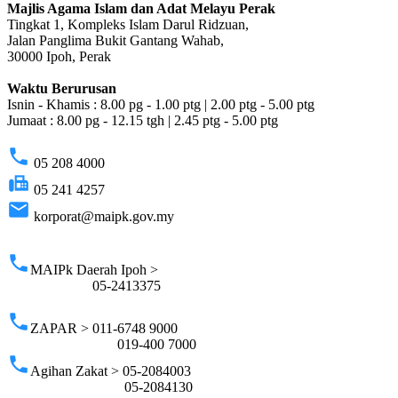
Majlis Agama Islam dan Adat Melayu Perak
Tingkat 1, Kompleks Islam Darul Ridzuan,
Jalan Panglima Bukit Gantang Wahab,
30000 Ipoh, Perak
Waktu Berurusan
Isnin - Khamis : 8.00 pg - 1.00 ptg | 2.00 ptg - 5.00 ptg
Jumaat : 8.00 pg - 12.15 tgh | 2.45 ptg - 5.00 ptg
phone
05 208 4000
fax
05 241 4257
email
korporat@maipk.gov.my
p
phone
MAIPk Daerah Ipoh >
05-2413375
phone
ZAPAR > 011-6748 9000
019-400 7000
phone
Agihan Zakat > 05-2084003
05-2084130