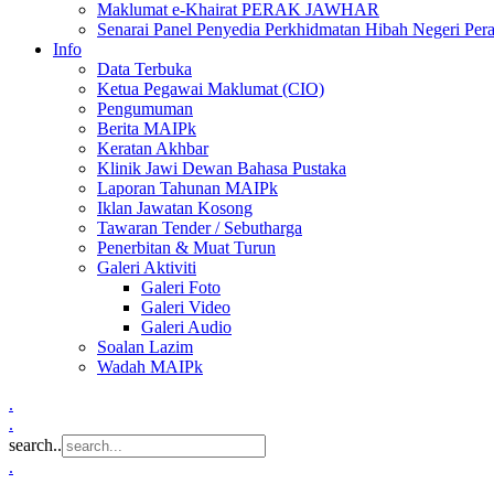
Maklumat e-Khairat PERAK JAWHAR
Senarai Panel Penyedia Perkhidmatan Hibah Negeri Per
Info
Data Terbuka
Ketua Pegawai Maklumat (CIO)
Pengumuman
Berita MAIPk
Keratan Akhbar
Klinik Jawi Dewan Bahasa Pustaka
Laporan Tahunan MAIPk
Iklan Jawatan Kosong
Tawaran Tender / Sebutharga
Penerbitan & Muat Turun
Galeri Aktiviti
Galeri Foto
Galeri Video
Galeri Audio
Soalan Lazim
Wadah MAIPk
.
.
search..
.