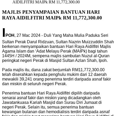
AIDILFITRI MAIPk RM 11,772,300.00
MAJLIS PENYAMPAIAN BANTUAN HARI
RAYA AIDILFITRI MAIPk RM 11,772,300.00
I
POH
, 27 Mac 2024 - Duli Yang Maha Mulia Paduka Seri
Sultan Perak Darul Ridzuan, Sultan Nazrin Muizzuddin Shah
berkenan menyampaikan bantuan Hari Raya Aidilfitri Majlis
Agama Islam dan ‘Adat Melayu Perak (MAIPk) bagi tahun
1445H / 2024M, sempena majlis sambutan Nuzul al-Quran
peringkat negeri Perak di Masjid Sultan Azlan Shah, Ipoh.
Pada majlis itu, dana zakat berjumlah RM11,772,300.00
telah diserahkan kepada penghulu mukim dari 12 daerah
mewakili 39,241 orang penerima terdiri daripada asnaf fakir
dan miskin di seluruh negeri Perak.
Penerima bantuan Hari Raya Aidilfitri dipilih daripada
senarai asnaf fakir dan miskin yang dicadangkan oleh
Jawatankuasa Kariah Masjid dan Surau Diri Jumaat di
negeri Perak. Selain itu, semua penerima bantuan
kewangan bulanan dan hemodialisis terdiri daripada asnaf