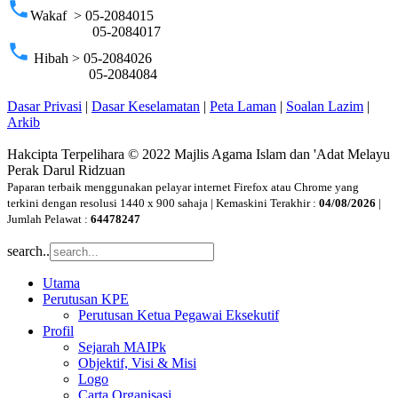
phone
Wakaf > 05-2084015
05-2084017
phone
Hibah > 05-2084026
05-2084084
Dasar Privasi
|
Dasar Keselamatan
|
Peta Laman
|
Soalan Lazim
|
Arkib
Hakcipta Terpelihara © 2022 Majlis Agama Islam dan 'Adat Melayu
Perak Darul Ridzuan
Paparan terbaik menggunakan pelayar internet Firefox atau Chrome yang
terkini dengan resolusi 1440 x 900 sahaja | Kemaskini Terakhir :
04/08/2026
|
Jumlah Pelawat :
64478247
search..
Utama
Perutusan KPE
Perutusan Ketua Pegawai Eksekutif
Profil
Sejarah MAIPk
Objektif, Visi & Misi
Logo
Carta Organisasi