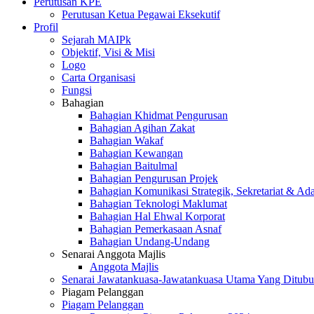
Perutusan KPE
Perutusan Ketua Pegawai Eksekutif
Profil
Sejarah MAIPk
Objektif, Visi & Misi
Logo
Carta Organisasi
Fungsi
Bahagian
Bahagian Khidmat Pengurusan
Bahagian Agihan Zakat
Bahagian Wakaf
Bahagian Kewangan
Bahagian Baitulmal
Bahagian Pengurusan Projek
Bahagian Komunikasi Strategik, Sekretariat & Ad
Bahagian Teknologi Maklumat
Bahagian Hal Ehwal Korporat
Bahagian Pemerkasaan Asnaf
Bahagian Undang-Undang
Senarai Anggota Majlis
Anggota Majlis
Senarai Jawatankuasa-Jawatankuasa Utama Yang Ditubu
Piagam Pelanggan
Piagam Pelanggan