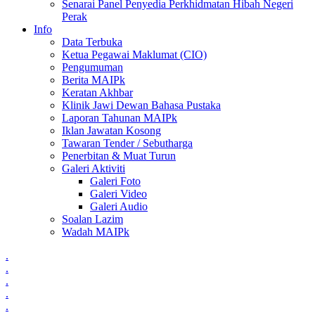
Senarai Panel Penyedia Perkhidmatan Hibah Negeri
Perak
Info
Data Terbuka
Ketua Pegawai Maklumat (CIO)
Pengumuman
Berita MAIPk
Keratan Akhbar
Klinik Jawi Dewan Bahasa Pustaka
Laporan Tahunan MAIPk
Iklan Jawatan Kosong
Tawaran Tender / Sebutharga
Penerbitan & Muat Turun
Galeri Aktiviti
Galeri Foto
Galeri Video
Galeri Audio
Soalan Lazim
Wadah MAIPk
.
.
.
.
.