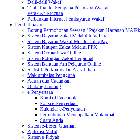
Dalil-dalil Wakaf
Titah Tuanku Sempena PelancaranWakaf
Perak Ar-Ridzuan
Perbankan Internet Pembayaran Wakaf
Perkhidmatan
Borang Permohonan Sewaan / Pajakan Hartanah MAIP
Sistem Bayaran Zakat Melalui InfaqPay
Sistem Bayaran Wakaf Melalui InfaqPay
Sistem Kutipan Zakat Melalui FPX
Sistem Dermasiswa Online
Sistem Potongan Zakat Berjadual
Sistem Bantuan Am Pelajaran Online
Statistik Perkhidmatan Atas Talian
Maklumbalas Pengguna
Aduan dan Cadangan
Undang-Undang
e-Penyertaan
Kami di Facebook
Polisi e-Penyertaan
Kalendar e-Penyertaan
Permohonan Mendapatkan Maklumat
Suara Anda
Sistem e-Lesen Guaman
Aplikasi Mobil
Sistem e-Fidyah