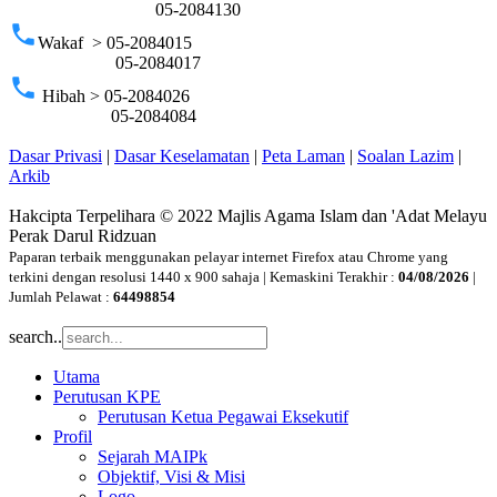
05-2084130
phone
Wakaf > 05-2084015
05-2084017
phone
Hibah > 05-2084026
05-2084084
Dasar Privasi
|
Dasar Keselamatan
|
Peta Laman
|
Soalan Lazim
|
Arkib
Hakcipta Terpelihara © 2022 Majlis Agama Islam dan 'Adat Melayu
Perak Darul Ridzuan
Paparan terbaik menggunakan pelayar internet Firefox atau Chrome yang
terkini dengan resolusi 1440 x 900 sahaja | Kemaskini Terakhir :
04/08/2026
|
Jumlah Pelawat :
64498854
search..
Utama
Perutusan KPE
Perutusan Ketua Pegawai Eksekutif
Profil
Sejarah MAIPk
Objektif, Visi & Misi
Logo