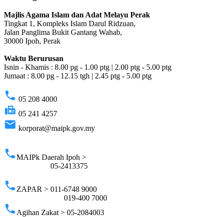
Majlis Agama Islam dan Adat Melayu Perak
Tingkat 1, Kompleks Islam Darul Ridzuan,
Jalan Panglima Bukit Gantang Wahab,
30000 Ipoh, Perak
Waktu Berurusan
Isnin - Khamis : 8.00 pg - 1.00 ptg | 2.00 ptg - 5.00 ptg
Jumaat : 8.00 pg - 12.15 tgh | 2.45 ptg - 5.00 ptg
phone
05 208 4000
fax
05 241 4257
email
korporat@maipk.gov.my
p
phone
MAIPk Daerah Ipoh >
05-2413375
phone
ZAPAR > 011-6748 9000
019-400 7000
phone
Agihan Zakat > 05-2084003