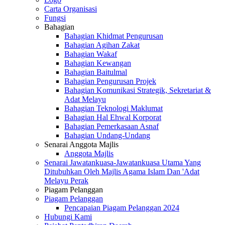
Carta Organisasi
Fungsi
Bahagian
Bahagian Khidmat Pengurusan
Bahagian Agihan Zakat
Bahagian Wakaf
Bahagian Kewangan
Bahagian Baitulmal
Bahagian Pengurusan Projek
Bahagian Komunikasi Strategik, Sekretariat &
Adat Melayu
Bahagian Teknologi Maklumat
Bahagian Hal Ehwal Korporat
Bahagian Pemerkasaan Asnaf
Bahagian Undang-Undang
Senarai Anggota Majlis
Anggota Majlis
Senarai Jawatankuasa-Jawatankuasa Utama Yang
Ditubuhkan Oleh Majlis Agama Islam Dan 'Adat
Melayu Perak
Piagam Pelanggan
Piagam Pelanggan
Pencapaian Piagam Pelanggan 2024
Hubungi Kami