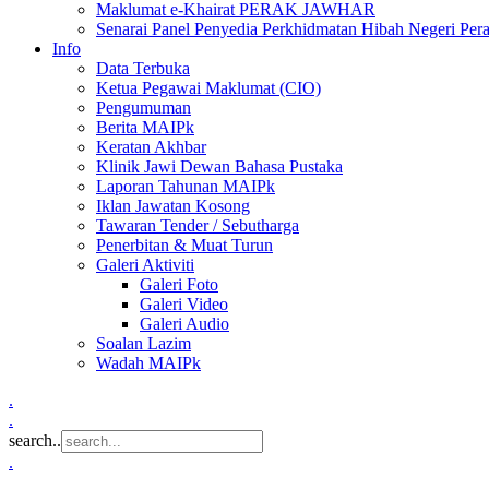
Maklumat e-Khairat PERAK JAWHAR
Senarai Panel Penyedia Perkhidmatan Hibah Negeri Per
Info
Data Terbuka
Ketua Pegawai Maklumat (CIO)
Pengumuman
Berita MAIPk
Keratan Akhbar
Klinik Jawi Dewan Bahasa Pustaka
Laporan Tahunan MAIPk
Iklan Jawatan Kosong
Tawaran Tender / Sebutharga
Penerbitan & Muat Turun
Galeri Aktiviti
Galeri Foto
Galeri Video
Galeri Audio
Soalan Lazim
Wadah MAIPk
.
.
search..
.