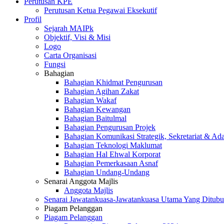
Perutusan KPE
Perutusan Ketua Pegawai Eksekutif
Profil
Sejarah MAIPk
Objektif, Visi & Misi
Logo
Carta Organisasi
Fungsi
Bahagian
Bahagian Khidmat Pengurusan
Bahagian Agihan Zakat
Bahagian Wakaf
Bahagian Kewangan
Bahagian Baitulmal
Bahagian Pengurusan Projek
Bahagian Komunikasi Strategik, Sekretariat & Ad
Bahagian Teknologi Maklumat
Bahagian Hal Ehwal Korporat
Bahagian Pemerkasaan Asnaf
Bahagian Undang-Undang
Senarai Anggota Majlis
Anggota Majlis
Senarai Jawatankuasa-Jawatankuasa Utama Yang Ditubu
Piagam Pelanggan
Piagam Pelanggan