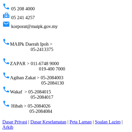
phone
05 208 4000
fax
05 241 4257
email
korporat@maipk.gov.my
p
phone
MAIPk Daerah Ipoh >
05-2413375
phone
ZAPAR > 011-6748 9000
019-400 7000
phone
Agihan Zakat > 05-2084003
05-2084130
phone
Wakaf > 05-2084015
05-2084017
phone
Hibah > 05-2084026
05-2084084
Dasar Privasi
|
Dasar Keselamatan
|
Peta Laman
|
Soalan Lazim
|
Arkib