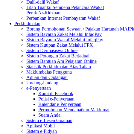
Dalil-dalil Wakaf
Titah Tuanku Sempena PelancaranWakaf
Perak Ar-Ridzuan
Perbankan Internet Pembayaran Wakaf
Perkhidmatan
Borang Permohonan Sewaan / Pajakan Hartanah MAIP
Sistem Bayaran Zakat Melalui InfaqPay
Sistem Bayaran Wakaf Melalui InfaqPay
Sistem Kutipan Zakat Melalui FPX
Sistem Dermasiswa Online
Sistem Potongan Zakat Berjadual
Sistem Bantuan Am Pelajaran Online
Statistik Perkhidmatan Atas Talian
Maklumbalas Pengguna
Aduan dan Cadangan
Undang-Undang
e-Penyertaan
Kami di Facebook
Polisi e-Penyertaan
Kalendar e-Penyertaan
Permohonan Mendapatkan Maklumat
Suara Anda
Sistem e-Lesen Guaman
Aplikasi Mobil
Sistem e-Fidyah