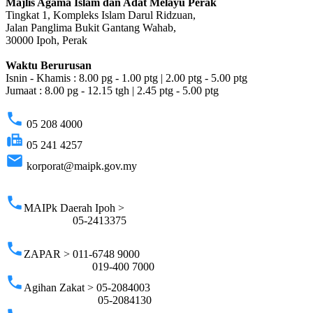
Majlis Agama Islam dan Adat Melayu Perak
Tingkat 1, Kompleks Islam Darul Ridzuan,
Jalan Panglima Bukit Gantang Wahab,
30000 Ipoh, Perak
Waktu Berurusan
Isnin - Khamis : 8.00 pg - 1.00 ptg | 2.00 ptg - 5.00 ptg
Jumaat : 8.00 pg - 12.15 tgh | 2.45 ptg - 5.00 ptg
phone
05 208 4000
fax
05 241 4257
email
korporat@maipk.gov.my
p
phone
MAIPk Daerah Ipoh >
05-2413375
phone
ZAPAR > 011-6748 9000
019-400 7000
phone
Agihan Zakat > 05-2084003
05-2084130