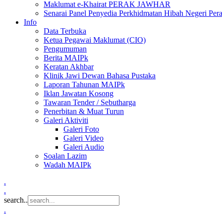
Maklumat e-Khairat PERAK JAWHAR
Senarai Panel Penyedia Perkhidmatan Hibah Negeri Per
Info
Data Terbuka
Ketua Pegawai Maklumat (CIO)
Pengumuman
Berita MAIPk
Keratan Akhbar
Klinik Jawi Dewan Bahasa Pustaka
Laporan Tahunan MAIPk
Iklan Jawatan Kosong
Tawaran Tender / Sebutharga
Penerbitan & Muat Turun
Galeri Aktiviti
Galeri Foto
Galeri Video
Galeri Audio
Soalan Lazim
Wadah MAIPk
.
.
search..
.