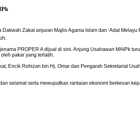
IPk
akwah Zakat anjuran Majlis Agama Islam dan ‘Adat Melayu P
oh.
 jenama PROPER A dijual di sini. Anjung Usahawan MAIPk tur
 oleh pakar yang terlatih.
akat, Encik Rohizan bin Hj. Omar dan Pengarah Sekretariat U
an selamat serta mewujudkan rantaian ekonomi berkesan kep