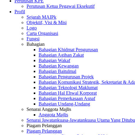
Perutusan KPE
Perutusan Ketua Pegawai Eksekutif
Profil
Sejarah MAIPk
Objektif, Visi & Misi
Logo
Carta Organisasi
Fungsi
Bahagian
Bahagian Khidmat Pengurusan
Bahagian Agihan Zakat
Bahagian Wakaf
Bahagian Kewangan
Bahagian Baitulmal
Bahagian Pengurusan Projek
Bahagian Komunikasi Strategik, Sekretariat & Ad
Bahagian Teknologi Maklumat
Bahagian Hal Ehwal Korporat
Bahagian Pemerkasaan Asnaf
Bahagian Undang-Undang
Senarai Anggota Majlis
Anggota Majlis
Senarai Jawatankuasa-Jawatankuasa Utama Yang Ditubu
Piagam Pelanggan
Piagam Pelanggan