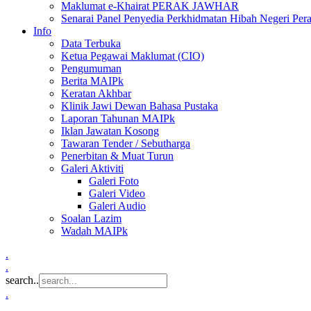
Maklumat e-Khairat PERAK JAWHAR
Senarai Panel Penyedia Perkhidmatan Hibah Negeri Per
Info
Data Terbuka
Ketua Pegawai Maklumat (CIO)
Pengumuman
Berita MAIPk
Keratan Akhbar
Klinik Jawi Dewan Bahasa Pustaka
Laporan Tahunan MAIPk
Iklan Jawatan Kosong
Tawaran Tender / Sebutharga
Penerbitan & Muat Turun
Galeri Aktiviti
Galeri Foto
Galeri Video
Galeri Audio
Soalan Lazim
Wadah MAIPk
.
.
search..
.