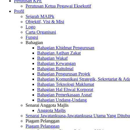
Perutusan KPE
Perutusan Ketua Pegawai Eksekutif
Profil
Sejarah MAIPk
Objektif, Visi & Misi
Logo
Carta Organisasi
Fungsi
Bahagian
Bahagian Khidmat Pengurusan
Bahagian Agihan Zakat
Bahagian Wakaf
Bahagian Kewangan
Bahagian Baitulmal
Bahagian Pengurusan Projek
Bahagian Komunikasi Strategik, Sekretariat & Ad
Bahagian Teknologi Maklumat
Bahagian Hal Ehwal Korporat
Bahagian Pemerkasaan Asnaf
Bahagian Undang-Undang
Senarai Anggota Majlis
Anggota Majlis
Senarai Jawatankuasa-Jawatankuasa Utama Yang Ditubu
Piagam Pelanggan
Piagam Pelanggan