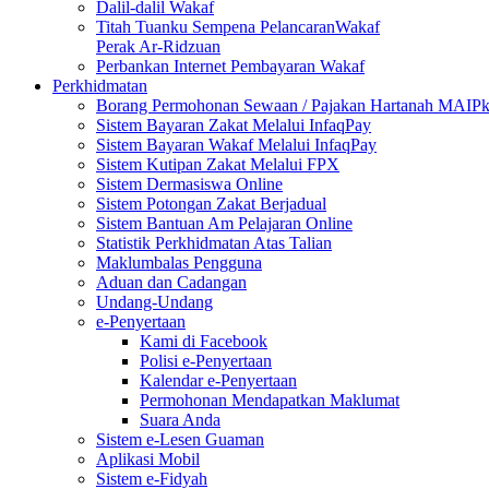
Dalil-dalil Wakaf
Titah Tuanku Sempena PelancaranWakaf
Perak Ar-Ridzuan
Perbankan Internet Pembayaran Wakaf
Perkhidmatan
Borang Permohonan Sewaan / Pajakan Hartanah MAIP
Sistem Bayaran Zakat Melalui InfaqPay
Sistem Bayaran Wakaf Melalui InfaqPay
Sistem Kutipan Zakat Melalui FPX
Sistem Dermasiswa Online
Sistem Potongan Zakat Berjadual
Sistem Bantuan Am Pelajaran Online
Statistik Perkhidmatan Atas Talian
Maklumbalas Pengguna
Aduan dan Cadangan
Undang-Undang
e-Penyertaan
Kami di Facebook
Polisi e-Penyertaan
Kalendar e-Penyertaan
Permohonan Mendapatkan Maklumat
Suara Anda
Sistem e-Lesen Guaman
Aplikasi Mobil
Sistem e-Fidyah