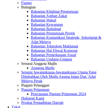
Fungsi
Bahagian
Bahagian Khidmat Pengurusan
Bahagian Agihan Zakat
Bahagian Wakaf
Bahagian Kewangan
Bahagian Baitulmal
Bahagian Pengurusan Projek
Bahagian Komunikasi Strategik, Sekretariat &
Adat Melayu
Bahagian Teknologi Maklumat
Bahagian Hal Ehwal Korporat
Bahagian Pemerkasaan Asnaf
Bahagian Undang-Undang
Senarai Anggota Majlis
Anggota Majlis
Senarai Jawatankuasa-Jawatankuasa Utama Yang
Ditubuhkan Oleh Majlis Agama Islam Dan 'Adat
Melayu Perak
Piagam Pelanggan
Piagam Pelanggan
Pencapaian Piagam Pelanggan 2024
Hubungi Kami
Pejabat Pentadbiran Daerah
Zakat