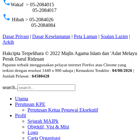
phone
Wakaf > 05-2084015
05-2084017
phone
Hibah > 05-2084026
05-2084084
Dasar Privasi
|
Dasar Keselamatan
|
Peta Laman
|
Soalan Lazim
|
Arkib
Hakcipta Terpelihara © 2022 Majlis Agama Islam dan 'Adat Melayu
Perak Darul Ridzuan
Paparan terbaik menggunakan pelayar internet Firefox atau Chrome yang
terkini dengan resolusi 1440 x 900 sahaja | Kemaskini Terakhir :
04/08/2026
|
Jumlah Pelawat :
64580428
search..
Utama
Perutusan KPE
Perutusan Ketua Pegawai Eksekutif
Profil
Sejarah MAIPk
Objektif, Visi & Misi
Logo
Carta Organisasi