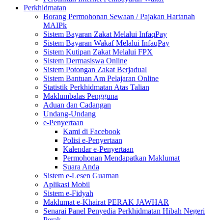
Perkhidmatan
Borang Permohonan Sewaan / Pajakan Hartanah
MAIPk
Sistem Bayaran Zakat Melalui InfaqPay
Sistem Bayaran Wakaf Melalui InfaqPay
Sistem Kutipan Zakat Melalui FPX
Sistem Dermasiswa Online
Sistem Potongan Zakat Berjadual
Sistem Bantuan Am Pelajaran Online
Statistik Perkhidmatan Atas Talian
Maklumbalas Pengguna
Aduan dan Cadangan
Undang-Undang
e-Penyertaan
Kami di Facebook
Polisi e-Penyertaan
Kalendar e-Penyertaan
Permohonan Mendapatkan Maklumat
Suara Anda
Sistem e-Lesen Guaman
Aplikasi Mobil
Sistem e-Fidyah
Maklumat e-Khairat PERAK JAWHAR
Senarai Panel Penyedia Perkhidmatan Hibah Negeri
Perak