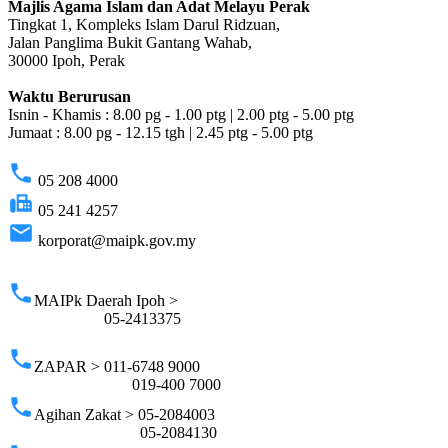
Majlis Agama Islam dan Adat Melayu Perak
Tingkat 1, Kompleks Islam Darul Ridzuan,
Jalan Panglima Bukit Gantang Wahab,
30000 Ipoh, Perak
Waktu Berurusan
Isnin - Khamis : 8.00 pg - 1.00 ptg | 2.00 ptg - 5.00 ptg
Jumaat : 8.00 pg - 12.15 tgh | 2.45 ptg - 5.00 ptg
phone
05 208 4000
fax
05 241 4257
email
korporat@maipk.gov.my
p
phone
MAIPk Daerah Ipoh >
05-2413375
phone
ZAPAR > 011-6748 9000
019-400 7000
phone
Agihan Zakat > 05-2084003
05-2084130