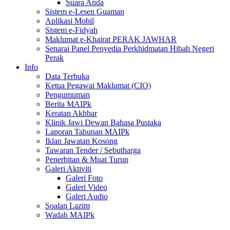
Suara Anda
Sistem e-Lesen Guaman
Aplikasi Mobil
Sistem e-Fidyah
Maklumat e-Khairat PERAK JAWHAR
Senarai Panel Penyedia Perkhidmatan Hibah Negeri
Perak
Info
Data Terbuka
Ketua Pegawai Maklumat (CIO)
Pengumuman
Berita MAIPk
Keratan Akhbar
Klinik Jawi Dewan Bahasa Pustaka
Laporan Tahunan MAIPk
Iklan Jawatan Kosong
Tawaran Tender / Sebutharga
Penerbitan & Muat Turun
Galeri Aktiviti
Galeri Foto
Galeri Video
Galeri Audio
Soalan Lazim
Wadah MAIPk