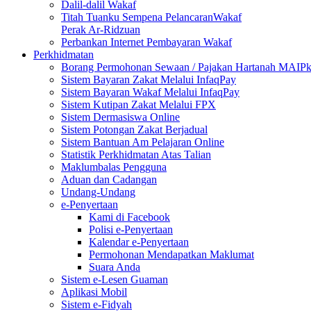
Dalil-dalil Wakaf
Titah Tuanku Sempena PelancaranWakaf
Perak Ar-Ridzuan
Perbankan Internet Pembayaran Wakaf
Perkhidmatan
Borang Permohonan Sewaan / Pajakan Hartanah MAIP
Sistem Bayaran Zakat Melalui InfaqPay
Sistem Bayaran Wakaf Melalui InfaqPay
Sistem Kutipan Zakat Melalui FPX
Sistem Dermasiswa Online
Sistem Potongan Zakat Berjadual
Sistem Bantuan Am Pelajaran Online
Statistik Perkhidmatan Atas Talian
Maklumbalas Pengguna
Aduan dan Cadangan
Undang-Undang
e-Penyertaan
Kami di Facebook
Polisi e-Penyertaan
Kalendar e-Penyertaan
Permohonan Mendapatkan Maklumat
Suara Anda
Sistem e-Lesen Guaman
Aplikasi Mobil
Sistem e-Fidyah