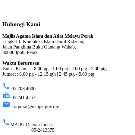
Hubungi Kami
Majlis Agama Islam dan Adat Melayu Perak
Tingkat 1, Kompleks Islam Darul Ridzuan,
Jalan Panglima Bukit Gantang Wahab,
30000 Ipoh, Perak
Waktu Berurusan
Isnin - Khamis : 8.00 pg - 1.00 ptg | 2.00 ptg - 5.00 ptg
Jumaat : 8.00 pg - 12.15 tgh | 2.45 ptg - 5.00 ptg
phone
05 208 4000
fax
05 241 4257
email
korporat@maipk.gov.my
p
phone
MAIPk Daerah Ipoh >
05-2413375