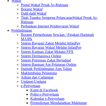
Wakaf
Portal Wakaf Perak Ar-Ridzuan
Borang Wakaf
Dalil-dalil Wakaf
Titah Tuanku Sempena PelancaranWakaf Perak Ar-
Ridzuan
Perbankan Internet Pembayaran Wakaf
Perkhidmatan
Borang Permohonan Sewaan / Pajakan Hartanah
MAIPk
Sistem Bayaran Zakat Melalui InfaqPay
Sistem Bayaran Wakaf Melalui InfaqPay
Sistem Kutipan Zakat Melalui FPX
Sistem Dermasiswa Online
Sistem Potongan Zakat Berjadual
Sistem Bantuan Am Pelajaran Online
Statistik Perkhidmatan Atas Talian
Maklumbalas Pengguna
Aduan dan Cadangan
Undang-Undang
e-Penyertaan
Kami di Facebook
Polisi e-Penyertaan
Kalendar e-Penyertaan
Permohonan Mendapatkan Maklumat