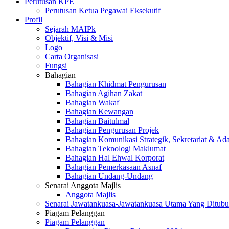
Perutusan KPE
Perutusan Ketua Pegawai Eksekutif
Profil
Sejarah MAIPk
Objektif, Visi & Misi
Logo
Carta Organisasi
Fungsi
Bahagian
Bahagian Khidmat Pengurusan
Bahagian Agihan Zakat
Bahagian Wakaf
Bahagian Kewangan
Bahagian Baitulmal
Bahagian Pengurusan Projek
Bahagian Komunikasi Strategik, Sekretariat & Ad
Bahagian Teknologi Maklumat
Bahagian Hal Ehwal Korporat
Bahagian Pemerkasaan Asnaf
Bahagian Undang-Undang
Senarai Anggota Majlis
Anggota Majlis
Senarai Jawatankuasa-Jawatankuasa Utama Yang Ditubu
Piagam Pelanggan
Piagam Pelanggan