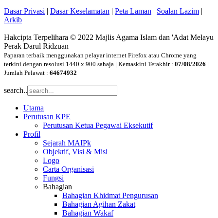
Dasar Privasi
|
Dasar Keselamatan
|
Peta Laman
|
Soalan Lazim
|
Arkib
Hakcipta Terpelihara © 2022 Majlis Agama Islam dan 'Adat Melayu
Perak Darul Ridzuan
Paparan terbaik menggunakan pelayar internet Firefox atau Chrome yang
terkini dengan resolusi 1440 x 900 sahaja | Kemaskini Terakhir :
07/08/2026
|
Jumlah Pelawat :
64674932
search..
Utama
Perutusan KPE
Perutusan Ketua Pegawai Eksekutif
Profil
Sejarah MAIPk
Objektif, Visi & Misi
Logo
Carta Organisasi
Fungsi
Bahagian
Bahagian Khidmat Pengurusan
Bahagian Agihan Zakat
Bahagian Wakaf