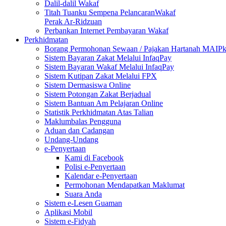
Dalil-dalil Wakaf
Titah Tuanku Sempena PelancaranWakaf
Perak Ar-Ridzuan
Perbankan Internet Pembayaran Wakaf
Perkhidmatan
Borang Permohonan Sewaan / Pajakan Hartanah MAIP
Sistem Bayaran Zakat Melalui InfaqPay
Sistem Bayaran Wakaf Melalui InfaqPay
Sistem Kutipan Zakat Melalui FPX
Sistem Dermasiswa Online
Sistem Potongan Zakat Berjadual
Sistem Bantuan Am Pelajaran Online
Statistik Perkhidmatan Atas Talian
Maklumbalas Pengguna
Aduan dan Cadangan
Undang-Undang
e-Penyertaan
Kami di Facebook
Polisi e-Penyertaan
Kalendar e-Penyertaan
Permohonan Mendapatkan Maklumat
Suara Anda
Sistem e-Lesen Guaman
Aplikasi Mobil
Sistem e-Fidyah