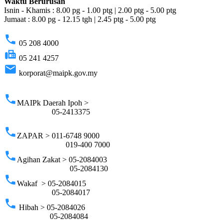
Waktu Berurusan
Isnin - Khamis : 8.00 pg - 1.00 ptg | 2.00 ptg - 5.00 ptg
Jumaat : 8.00 pg - 12.15 tgh | 2.45 ptg - 5.00 ptg
phone
05 208 4000
fax
05 241 4257
email
korporat@maipk.gov.my
p
phone
MAIPk Daerah Ipoh >
05-2413375
phone
ZAPAR > 011-6748 9000
019-400 7000
phone
Agihan Zakat > 05-2084003
05-2084130
phone
Wakaf > 05-2084015
05-2084017
phone
Hibah > 05-2084026
05-2084084