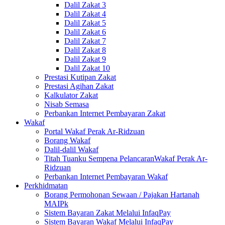
Dalil Zakat 3
Dalil Zakat 4
Dalil Zakat 5
Dalil Zakat 6
Dalil Zakat 7
Dalil Zakat 8
Dalil Zakat 9
Dalil Zakat 10
Prestasi Kutipan Zakat
Prestasi Agihan Zakat
Kalkulator Zakat
Nisab Semasa
Perbankan Internet Pembayaran Zakat
Wakaf
Portal Wakaf Perak Ar-Ridzuan
Borang Wakaf
Dalil-dalil Wakaf
Titah Tuanku Sempena PelancaranWakaf Perak Ar-
Ridzuan
Perbankan Internet Pembayaran Wakaf
Perkhidmatan
Borang Permohonan Sewaan / Pajakan Hartanah
MAIPk
Sistem Bayaran Zakat Melalui InfaqPay
Sistem Bayaran Wakaf Melalui InfaqPay