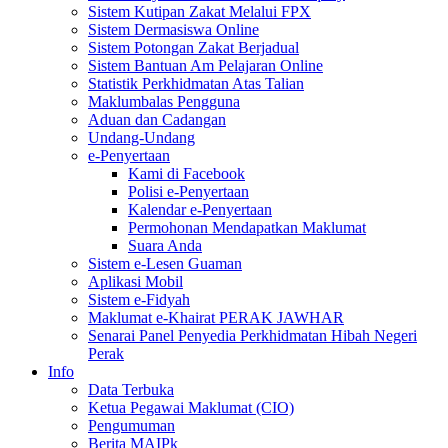
Sistem Kutipan Zakat Melalui FPX
Sistem Dermasiswa Online
Sistem Potongan Zakat Berjadual
Sistem Bantuan Am Pelajaran Online
Statistik Perkhidmatan Atas Talian
Maklumbalas Pengguna
Aduan dan Cadangan
Undang-Undang
e-Penyertaan
Kami di Facebook
Polisi e-Penyertaan
Kalendar e-Penyertaan
Permohonan Mendapatkan Maklumat
Suara Anda
Sistem e-Lesen Guaman
Aplikasi Mobil
Sistem e-Fidyah
Maklumat e-Khairat PERAK JAWHAR
Senarai Panel Penyedia Perkhidmatan Hibah Negeri
Perak
Info
Data Terbuka
Ketua Pegawai Maklumat (CIO)
Pengumuman
Berita MAIPk