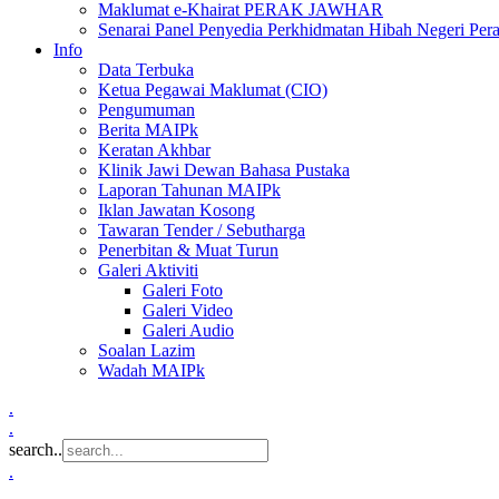
Maklumat e-Khairat PERAK JAWHAR
Senarai Panel Penyedia Perkhidmatan Hibah Negeri Per
Info
Data Terbuka
Ketua Pegawai Maklumat (CIO)
Pengumuman
Berita MAIPk
Keratan Akhbar
Klinik Jawi Dewan Bahasa Pustaka
Laporan Tahunan MAIPk
Iklan Jawatan Kosong
Tawaran Tender / Sebutharga
Penerbitan & Muat Turun
Galeri Aktiviti
Galeri Foto
Galeri Video
Galeri Audio
Soalan Lazim
Wadah MAIPk
.
.
search..
.