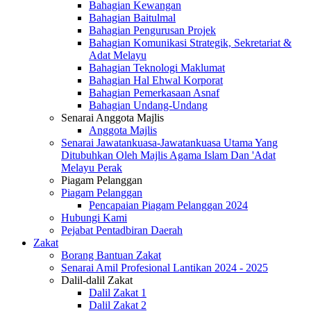
Bahagian Kewangan
Bahagian Baitulmal
Bahagian Pengurusan Projek
Bahagian Komunikasi Strategik, Sekretariat &
Adat Melayu
Bahagian Teknologi Maklumat
Bahagian Hal Ehwal Korporat
Bahagian Pemerkasaan Asnaf
Bahagian Undang-Undang
Senarai Anggota Majlis
Anggota Majlis
Senarai Jawatankuasa-Jawatankuasa Utama Yang
Ditubuhkan Oleh Majlis Agama Islam Dan 'Adat
Melayu Perak
Piagam Pelanggan
Piagam Pelanggan
Pencapaian Piagam Pelanggan 2024
Hubungi Kami
Pejabat Pentadbiran Daerah
Zakat
Borang Bantuan Zakat
Senarai Amil Profesional Lantikan 2024 - 2025
Dalil-dalil Zakat
Dalil Zakat 1
Dalil Zakat 2