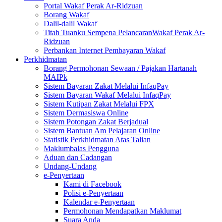
Portal Wakaf Perak Ar-Ridzuan
Borang Wakaf
Dalil-dalil Wakaf
Titah Tuanku Sempena PelancaranWakaf Perak Ar-
Ridzuan
Perbankan Internet Pembayaran Wakaf
Perkhidmatan
Borang Permohonan Sewaan / Pajakan Hartanah
MAIPk
Sistem Bayaran Zakat Melalui InfaqPay
Sistem Bayaran Wakaf Melalui InfaqPay
Sistem Kutipan Zakat Melalui FPX
Sistem Dermasiswa Online
Sistem Potongan Zakat Berjadual
Sistem Bantuan Am Pelajaran Online
Statistik Perkhidmatan Atas Talian
Maklumbalas Pengguna
Aduan dan Cadangan
Undang-Undang
e-Penyertaan
Kami di Facebook
Polisi e-Penyertaan
Kalendar e-Penyertaan
Permohonan Mendapatkan Maklumat
Suara Anda