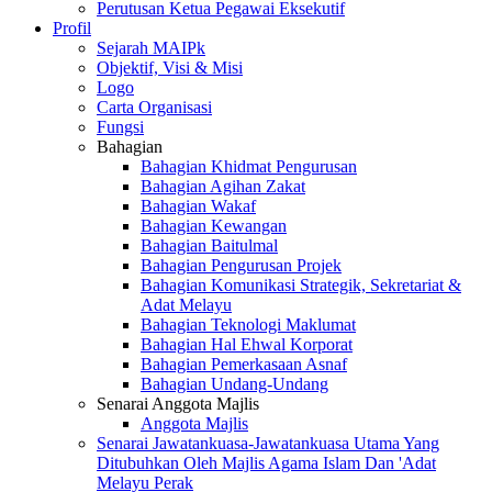
Perutusan Ketua Pegawai Eksekutif
Profil
Sejarah MAIPk
Objektif, Visi & Misi
Logo
Carta Organisasi
Fungsi
Bahagian
Bahagian Khidmat Pengurusan
Bahagian Agihan Zakat
Bahagian Wakaf
Bahagian Kewangan
Bahagian Baitulmal
Bahagian Pengurusan Projek
Bahagian Komunikasi Strategik, Sekretariat &
Adat Melayu
Bahagian Teknologi Maklumat
Bahagian Hal Ehwal Korporat
Bahagian Pemerkasaan Asnaf
Bahagian Undang-Undang
Senarai Anggota Majlis
Anggota Majlis
Senarai Jawatankuasa-Jawatankuasa Utama Yang
Ditubuhkan Oleh Majlis Agama Islam Dan 'Adat
Melayu Perak