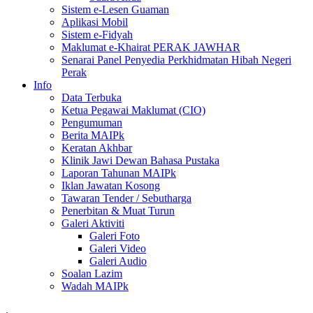
Sistem e-Lesen Guaman
Aplikasi Mobil
Sistem e-Fidyah
Maklumat e-Khairat PERAK JAWHAR
Senarai Panel Penyedia Perkhidmatan Hibah Negeri
Perak
Info
Data Terbuka
Ketua Pegawai Maklumat (CIO)
Pengumuman
Berita MAIPk
Keratan Akhbar
Klinik Jawi Dewan Bahasa Pustaka
Laporan Tahunan MAIPk
Iklan Jawatan Kosong
Tawaran Tender / Sebutharga
Penerbitan & Muat Turun
Galeri Aktiviti
Galeri Foto
Galeri Video
Galeri Audio
Soalan Lazim
Wadah MAIPk
.