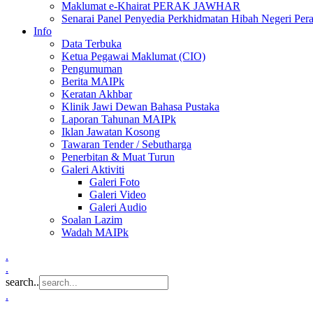
Maklumat e-Khairat PERAK JAWHAR
Senarai Panel Penyedia Perkhidmatan Hibah Negeri Per
Info
Data Terbuka
Ketua Pegawai Maklumat (CIO)
Pengumuman
Berita MAIPk
Keratan Akhbar
Klinik Jawi Dewan Bahasa Pustaka
Laporan Tahunan MAIPk
Iklan Jawatan Kosong
Tawaran Tender / Sebutharga
Penerbitan & Muat Turun
Galeri Aktiviti
Galeri Foto
Galeri Video
Galeri Audio
Soalan Lazim
Wadah MAIPk
.
.
search..
.