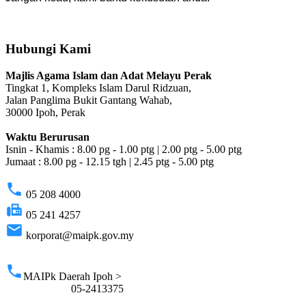
Hubungi Kami
Majlis Agama Islam dan Adat Melayu Perak
Tingkat 1, Kompleks Islam Darul Ridzuan,
Jalan Panglima Bukit Gantang Wahab,
30000 Ipoh, Perak
Waktu Berurusan
Isnin - Khamis : 8.00 pg - 1.00 ptg | 2.00 ptg - 5.00 ptg
Jumaat : 8.00 pg - 12.15 tgh | 2.45 ptg - 5.00 ptg
phone
05 208 4000
fax
05 241 4257
email
korporat@maipk.gov.my
p
phone
MAIPk Daerah Ipoh >
05-2413375