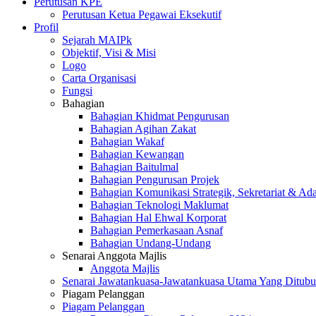
Perutusan KPE
Perutusan Ketua Pegawai Eksekutif
Profil
Sejarah MAIPk
Objektif, Visi & Misi
Logo
Carta Organisasi
Fungsi
Bahagian
Bahagian Khidmat Pengurusan
Bahagian Agihan Zakat
Bahagian Wakaf
Bahagian Kewangan
Bahagian Baitulmal
Bahagian Pengurusan Projek
Bahagian Komunikasi Strategik, Sekretariat & Ad
Bahagian Teknologi Maklumat
Bahagian Hal Ehwal Korporat
Bahagian Pemerkasaan Asnaf
Bahagian Undang-Undang
Senarai Anggota Majlis
Anggota Majlis
Senarai Jawatankuasa-Jawatankuasa Utama Yang Ditubu
Piagam Pelanggan
Piagam Pelanggan