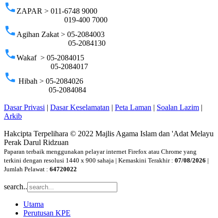
phone
ZAPAR > 011-6748 9000
019-400 7000
phone
Agihan Zakat > 05-2084003
05-2084130
phone
Wakaf > 05-2084015
05-2084017
phone
Hibah > 05-2084026
05-2084084
Dasar Privasi
|
Dasar Keselamatan
|
Peta Laman
|
Soalan Lazim
|
Arkib
Hakcipta Terpelihara © 2022 Majlis Agama Islam dan 'Adat Melayu
Perak Darul Ridzuan
Paparan terbaik menggunakan pelayar internet Firefox atau Chrome yang
terkini dengan resolusi 1440 x 900 sahaja | Kemaskini Terakhir :
07/08/2026
|
Jumlah Pelawat :
64720022
search..
Utama
Perutusan KPE