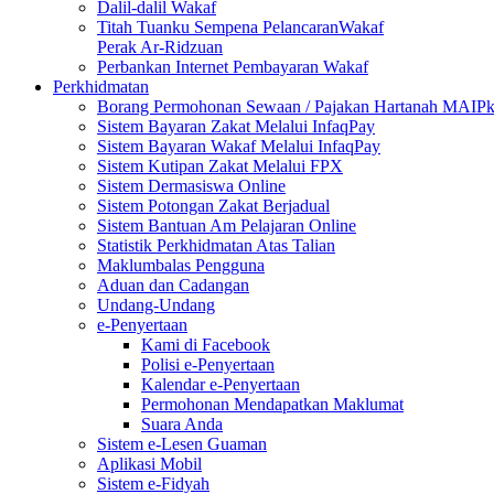
Dalil-dalil Wakaf
Titah Tuanku Sempena PelancaranWakaf
Perak Ar-Ridzuan
Perbankan Internet Pembayaran Wakaf
Perkhidmatan
Borang Permohonan Sewaan / Pajakan Hartanah MAIP
Sistem Bayaran Zakat Melalui InfaqPay
Sistem Bayaran Wakaf Melalui InfaqPay
Sistem Kutipan Zakat Melalui FPX
Sistem Dermasiswa Online
Sistem Potongan Zakat Berjadual
Sistem Bantuan Am Pelajaran Online
Statistik Perkhidmatan Atas Talian
Maklumbalas Pengguna
Aduan dan Cadangan
Undang-Undang
e-Penyertaan
Kami di Facebook
Polisi e-Penyertaan
Kalendar e-Penyertaan
Permohonan Mendapatkan Maklumat
Suara Anda
Sistem e-Lesen Guaman
Aplikasi Mobil
Sistem e-Fidyah