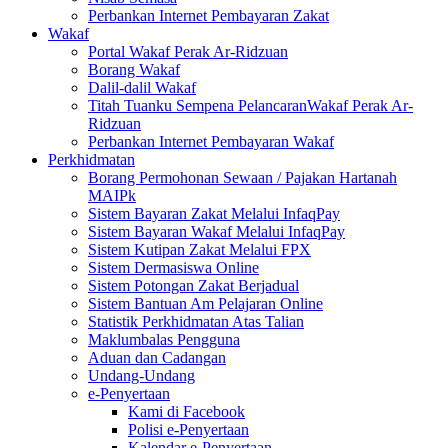
Perbankan Internet Pembayaran Zakat
Wakaf
Portal Wakaf Perak Ar-Ridzuan
Borang Wakaf
Dalil-dalil Wakaf
Titah Tuanku Sempena PelancaranWakaf Perak Ar-
Ridzuan
Perbankan Internet Pembayaran Wakaf
Perkhidmatan
Borang Permohonan Sewaan / Pajakan Hartanah
MAIPk
Sistem Bayaran Zakat Melalui InfaqPay
Sistem Bayaran Wakaf Melalui InfaqPay
Sistem Kutipan Zakat Melalui FPX
Sistem Dermasiswa Online
Sistem Potongan Zakat Berjadual
Sistem Bantuan Am Pelajaran Online
Statistik Perkhidmatan Atas Talian
Maklumbalas Pengguna
Aduan dan Cadangan
Undang-Undang
e-Penyertaan
Kami di Facebook
Polisi e-Penyertaan
Kalendar e-Penyertaan