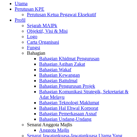
Utama
Perutusan KPE
Perutusan Ketua Pegawai Eksekutif
Profil
Sejarah MAIPk
Objektif, Visi & Misi
Logo
Carta Organisasi
Fungsi
Bahagian
Bahagian Khidmat Pengurusan
Bahagian Agihan Zakat
Bahagian Wakaf
Bahagian Kewangan
Bahagian Baitulmal
Bahagian Pengurusan Projek
Bahagian Komunikasi Strategik, Sekretariat &
Adat Melayu
Bahagian Teknologi Maklumat
Bahagian Hal Ehwal Korporat
Bahagian Pemerkasaan Asnaf
Bahagian Undang-Undang
Senarai Anggota Majlis
Anggota Majlis
Senarai Jawatankuasa-Jawatankuasa Utama Yang