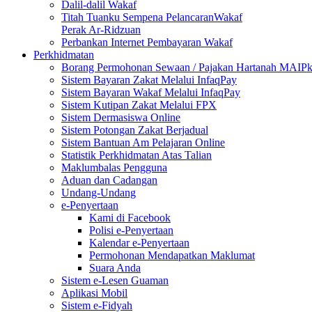
Dalil-dalil Wakaf
Titah Tuanku Sempena PelancaranWakaf
Perak Ar-Ridzuan
Perbankan Internet Pembayaran Wakaf
Perkhidmatan
Borang Permohonan Sewaan / Pajakan Hartanah MAIP
Sistem Bayaran Zakat Melalui InfaqPay
Sistem Bayaran Wakaf Melalui InfaqPay
Sistem Kutipan Zakat Melalui FPX
Sistem Dermasiswa Online
Sistem Potongan Zakat Berjadual
Sistem Bantuan Am Pelajaran Online
Statistik Perkhidmatan Atas Talian
Maklumbalas Pengguna
Aduan dan Cadangan
Undang-Undang
e-Penyertaan
Kami di Facebook
Polisi e-Penyertaan
Kalendar e-Penyertaan
Permohonan Mendapatkan Maklumat
Suara Anda
Sistem e-Lesen Guaman
Aplikasi Mobil
Sistem e-Fidyah