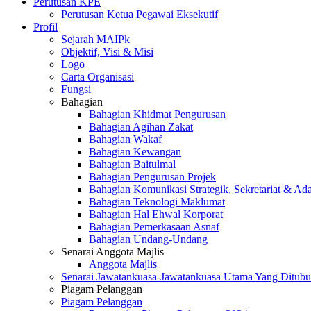
Perutusan KPE
Perutusan Ketua Pegawai Eksekutif
Profil
Sejarah MAIPk
Objektif, Visi & Misi
Logo
Carta Organisasi
Fungsi
Bahagian
Bahagian Khidmat Pengurusan
Bahagian Agihan Zakat
Bahagian Wakaf
Bahagian Kewangan
Bahagian Baitulmal
Bahagian Pengurusan Projek
Bahagian Komunikasi Strategik, Sekretariat & Ad
Bahagian Teknologi Maklumat
Bahagian Hal Ehwal Korporat
Bahagian Pemerkasaan Asnaf
Bahagian Undang-Undang
Senarai Anggota Majlis
Anggota Majlis
Senarai Jawatankuasa-Jawatankuasa Utama Yang Ditubu
Piagam Pelanggan
Piagam Pelanggan