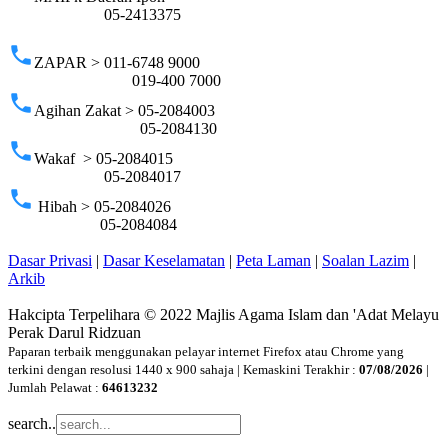
05-2413375
phone
ZAPAR > 011-6748 9000
019-400 7000
phone
Agihan Zakat > 05-2084003
05-2084130
phone
Wakaf > 05-2084015
05-2084017
phone
Hibah > 05-2084026
05-2084084
Dasar Privasi
|
Dasar Keselamatan
|
Peta Laman
|
Soalan Lazim
|
Arkib
Hakcipta Terpelihara © 2022 Majlis Agama Islam dan 'Adat Melayu
Perak Darul Ridzuan
Paparan terbaik menggunakan pelayar internet Firefox atau Chrome yang
terkini dengan resolusi 1440 x 900 sahaja | Kemaskini Terakhir :
07/08/2026
|
Jumlah Pelawat :
64613232
search..