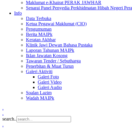
Maklumat e-Khairat PERAK JAWHAR
Senarai Panel Penyedia Perkhidmatan Hibah Negeri Per
Info
Data Terbuka
Ketua Pegawai Maklumat (CIO)
Pengumuman
Berita MAIPk
Keratan Akhbar
Klinik Jawi Dewan Bahasa Pustaka
Laporan Tahunan MAIPk
Iklan Jawatan Kosong
Tawaran Tender / Sebutharga
Penerbitan & Muat Turun
Galeri Aktiviti
Galeri Foto
Galeri Video
Galeri Audio
Soalan Lazim
Wadah MAIPk
.
.
search..
.