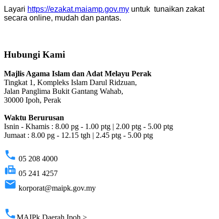
Layari
https://ezakat.maiamp.gov.my
untuk tunaikan zakat
secara online, mudah dan pantas.
Hubungi Kami
Majlis Agama Islam dan Adat Melayu Perak
Tingkat 1, Kompleks Islam Darul Ridzuan,
Jalan Panglima Bukit Gantang Wahab,
30000 Ipoh, Perak
Waktu Berurusan
Isnin - Khamis : 8.00 pg - 1.00 ptg | 2.00 ptg - 5.00 ptg
Jumaat : 8.00 pg - 12.15 tgh | 2.45 ptg - 5.00 ptg
phone
05 208 4000
fax
05 241 4257
email
korporat@maipk.gov.my
p
phone
MAIPk Daerah Ipoh >