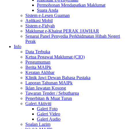
Permohonan Mendapatkan Maklumat
Suara Anda
Sistem e-Lesen Guaman
Aplikasi Mobil
Sistem e-Fidyah
Maklumat e-Khairat PERAK JAWHAR
Senarai Panel Penyedia Perkhidmatan Hibah Negeri
Perak
Info
Data Terbuka
Ketua Pegawai Maklumat (CIO)
Pengumuman
Berita MAIPk
Keratan Akhbar
Klinik Jawi Dewan Bahasa Pustaka
Laporan Tahunan MAIPk
Iklan Jawatan Kosong
Tawaran Tender / Sebutharga
Penerbitan & Muat Turun
Galeri Aktiviti
Galeri Foto
Galeri Video
Galeri Audio
Soalan Lazim