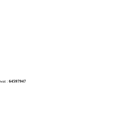
awat :
64597947