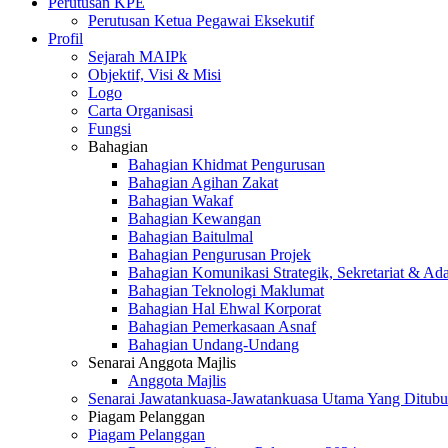
Perutusan KPE
Perutusan Ketua Pegawai Eksekutif
Profil
Sejarah MAIPk
Objektif, Visi & Misi
Logo
Carta Organisasi
Fungsi
Bahagian
Bahagian Khidmat Pengurusan
Bahagian Agihan Zakat
Bahagian Wakaf
Bahagian Kewangan
Bahagian Baitulmal
Bahagian Pengurusan Projek
Bahagian Komunikasi Strategik, Sekretariat & Ad
Bahagian Teknologi Maklumat
Bahagian Hal Ehwal Korporat
Bahagian Pemerkasaan Asnaf
Bahagian Undang-Undang
Senarai Anggota Majlis
Anggota Majlis
Senarai Jawatankuasa-Jawatankuasa Utama Yang Ditubu
Piagam Pelanggan
Piagam Pelanggan