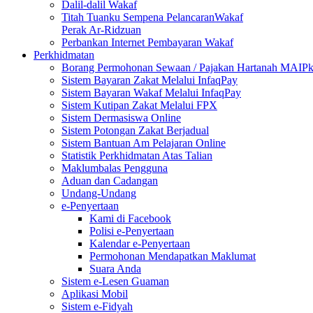
Dalil-dalil Wakaf
Titah Tuanku Sempena PelancaranWakaf
Perak Ar-Ridzuan
Perbankan Internet Pembayaran Wakaf
Perkhidmatan
Borang Permohonan Sewaan / Pajakan Hartanah MAIP
Sistem Bayaran Zakat Melalui InfaqPay
Sistem Bayaran Wakaf Melalui InfaqPay
Sistem Kutipan Zakat Melalui FPX
Sistem Dermasiswa Online
Sistem Potongan Zakat Berjadual
Sistem Bantuan Am Pelajaran Online
Statistik Perkhidmatan Atas Talian
Maklumbalas Pengguna
Aduan dan Cadangan
Undang-Undang
e-Penyertaan
Kami di Facebook
Polisi e-Penyertaan
Kalendar e-Penyertaan
Permohonan Mendapatkan Maklumat
Suara Anda
Sistem e-Lesen Guaman
Aplikasi Mobil
Sistem e-Fidyah