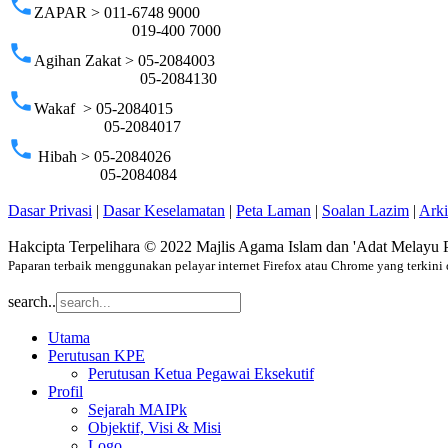
phone
ZAPAR > 011-6748 9000
019-400 7000
phone
Agihan Zakat > 05-2084003
05-2084130
phone
Wakaf > 05-2084015
05-2084017
phone
Hibah > 05-2084026
05-2084084
Dasar Privasi
|
Dasar Keselamatan
|
Peta Laman
|
Soalan Lazim
|
Ark
Hakcipta Terpelihara © 2022 Majlis Agama Islam dan 'Adat Melayu 
Paparan terbaik menggunakan pelayar internet Firefox atau Chrome yang terkini 
search..
Utama
Perutusan KPE
Perutusan Ketua Pegawai Eksekutif
Profil
Sejarah MAIPk
Objektif, Visi & Misi
Logo