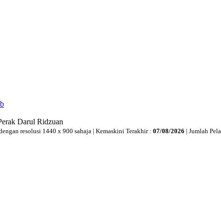
ib
Perak Darul Ridzuan
dengan resolusi 1440 x 900 sahaja | Kemaskini Terakhir :
07/08/2026
| Jumlah Pel