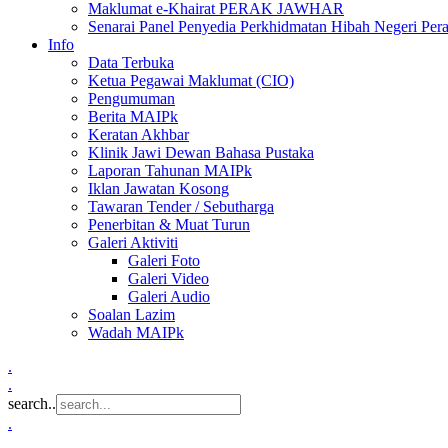
Maklumat e-Khairat PERAK JAWHAR
Senarai Panel Penyedia Perkhidmatan Hibah Negeri Per
Info
Data Terbuka
Ketua Pegawai Maklumat (CIO)
Pengumuman
Berita MAIPk
Keratan Akhbar
Klinik Jawi Dewan Bahasa Pustaka
Laporan Tahunan MAIPk
Iklan Jawatan Kosong
Tawaran Tender / Sebutharga
Penerbitan & Muat Turun
Galeri Aktiviti
Galeri Foto
Galeri Video
Galeri Audio
Soalan Lazim
Wadah MAIPk
.
.
search..
.