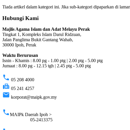
Tiada artikel dalam kategori ini. Jika sub-kategori dipaparkan di lama
Hubungi Kami
Majlis Agama Islam dan Adat Melayu Perak
Tingkat 1, Kompleks Islam Darul Ridzuan,
Jalan Panglima Bukit Gantang Wahab,
30000 Ipoh, Perak
Waktu Berurusan
Isnin - Khamis : 8.00 pg - 1.00 ptg | 2.00 ptg - 5.00 ptg
Jumaat : 8.00 pg - 12.15 tgh | 2.45 ptg - 5.00 ptg
phone
05 208 4000
fax
05 241 4257
email
korporat@maipk.gov.my
p
phone
MAIPk Daerah Ipoh >
05-2413375