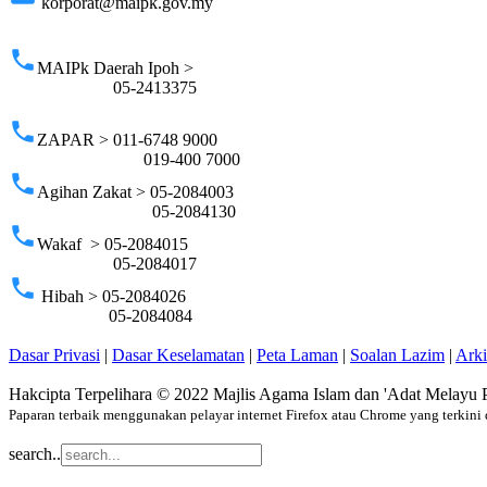
korporat@maipk.gov.my
p
phone
MAIPk Daerah Ipoh >
05-2413375
phone
ZAPAR > 011-6748 9000
019-400 7000
phone
Agihan Zakat > 05-2084003
05-2084130
phone
Wakaf > 05-2084015
05-2084017
phone
Hibah > 05-2084026
05-2084084
Dasar Privasi
|
Dasar Keselamatan
|
Peta Laman
|
Soalan Lazim
|
Ark
Hakcipta Terpelihara © 2022 Majlis Agama Islam dan 'Adat Melayu 
Paparan terbaik menggunakan pelayar internet Firefox atau Chrome yang terkini 
search..