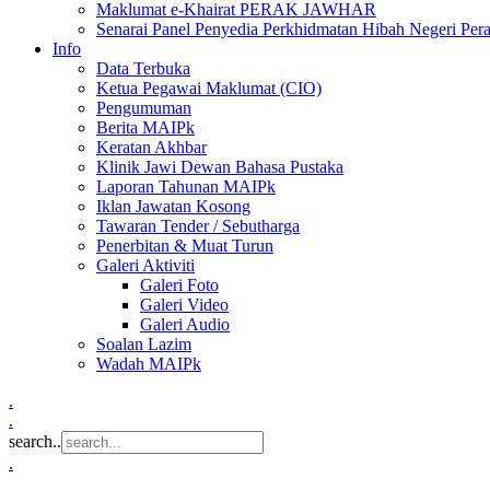
Maklumat e-Khairat PERAK JAWHAR
Senarai Panel Penyedia Perkhidmatan Hibah Negeri Per
Info
Data Terbuka
Ketua Pegawai Maklumat (CIO)
Pengumuman
Berita MAIPk
Keratan Akhbar
Klinik Jawi Dewan Bahasa Pustaka
Laporan Tahunan MAIPk
Iklan Jawatan Kosong
Tawaran Tender / Sebutharga
Penerbitan & Muat Turun
Galeri Aktiviti
Galeri Foto
Galeri Video
Galeri Audio
Soalan Lazim
Wadah MAIPk
.
.
search..
.