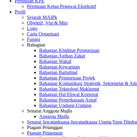
Perutusan KPE
Perutusan Ketua Pegawai Eksekutif
Profil
Sejarah MAIPk
Objektif, Visi & Misi
Logo
Carta Organisasi
Fungsi
Bahagian
Bahagian Khidmat Pengurusan
Bahagian Agihan Zakat
Bahagian Wakaf
Bahagian Kewangan
Bahagian Baitulmal
Bahagian Pengurusan Projek
Bahagian Komunikasi Strategik, Sekretariat & Ad
Bahagian Teknologi Maklumat
Bahagian Hal Ehwal Korporat
Bahagian Pemerkasaan Asnaf
Bahagian Undang-Undang
Senarai Anggota Majlis
Anggota Majlis
Senarai Jawatankuasa-Jawatankuasa Utama Yang Ditubu
Piagam Pelanggan
Piagam Pelanggan