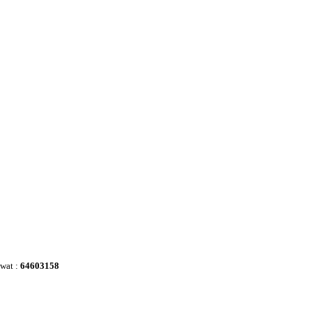
awat :
64603158