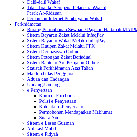
Dalil-dalil Wakaf
Titah Tuanku Sempena PelancaranWakaf
Perak Ar-Ridzuan
Perbankan Internet Pembayaran Wakaf
Perkhidmatan
Borang Permohonan Sewaan / Pajakan Hartanah MAIP
Sistem Bayaran Zakat Melalui InfaqPay
Sistem Bayaran Wakaf Melalui InfaqPay
Sistem Kutipan Zakat Melalui FPX
Sistem Dermasiswa Online
Sistem Potongan Zakat Berjadual
Sistem Bantuan Am Pelajaran Online
Statistik Perkhidmatan Atas Talian
Maklumbalas Pengguna
Aduan dan Cadangan
Undang-Undang
e-Penyertaan
Kami di Facebook
Polisi e-Penyertaan
Kalendar e-Penyertaan
Permohonan Mendapatkan Maklumat
Suara Anda
Sistem e-Lesen Guaman
Aplikasi Mobil
Sistem e-Fidyah