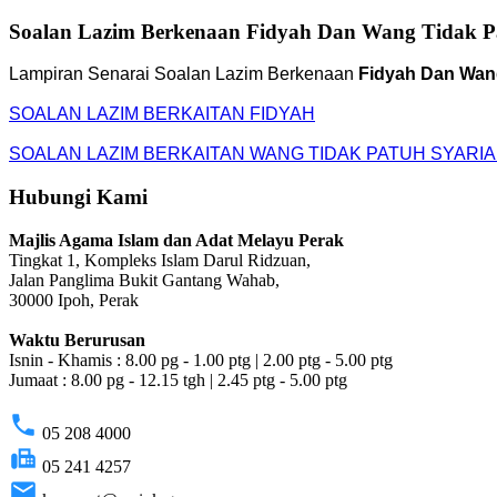
Soalan Lazim Berkenaan Fidyah Dan Wang Tidak P
Lampiran Senarai Soalan Lazim Berkenaan
Fidyah Dan Wang
SOALAN LAZIM BERKAITAN FIDYAH
SOALAN LAZIM BERKAITAN WANG TIDAK PATUH SYARI
Hubungi Kami
Majlis Agama Islam dan Adat Melayu Perak
Tingkat 1, Kompleks Islam Darul Ridzuan,
Jalan Panglima Bukit Gantang Wahab,
30000 Ipoh, Perak
Waktu Berurusan
Isnin - Khamis : 8.00 pg - 1.00 ptg | 2.00 ptg - 5.00 ptg
Jumaat : 8.00 pg - 12.15 tgh | 2.45 ptg - 5.00 ptg
phone
05 208 4000
fax
05 241 4257
email