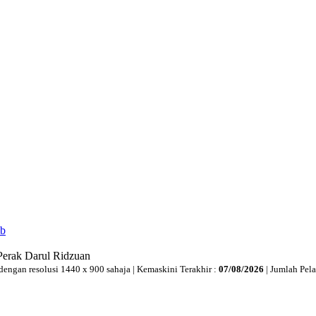
ib
Perak Darul Ridzuan
dengan resolusi 1440 x 900 sahaja | Kemaskini Terakhir :
07/08/2026
| Jumlah Pel