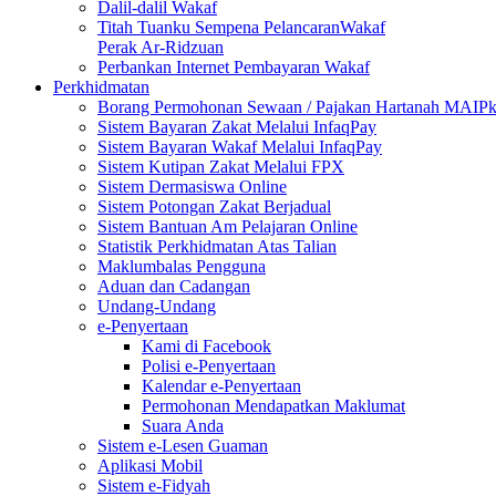
Dalil-dalil Wakaf
Titah Tuanku Sempena PelancaranWakaf
Perak Ar-Ridzuan
Perbankan Internet Pembayaran Wakaf
Perkhidmatan
Borang Permohonan Sewaan / Pajakan Hartanah MAIP
Sistem Bayaran Zakat Melalui InfaqPay
Sistem Bayaran Wakaf Melalui InfaqPay
Sistem Kutipan Zakat Melalui FPX
Sistem Dermasiswa Online
Sistem Potongan Zakat Berjadual
Sistem Bantuan Am Pelajaran Online
Statistik Perkhidmatan Atas Talian
Maklumbalas Pengguna
Aduan dan Cadangan
Undang-Undang
e-Penyertaan
Kami di Facebook
Polisi e-Penyertaan
Kalendar e-Penyertaan
Permohonan Mendapatkan Maklumat
Suara Anda
Sistem e-Lesen Guaman
Aplikasi Mobil
Sistem e-Fidyah