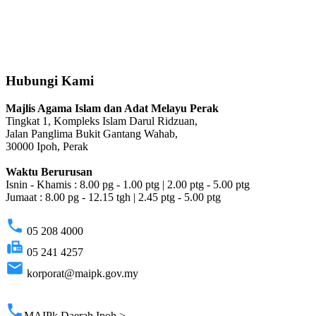
Hubungi Kami
Majlis Agama Islam dan Adat Melayu Perak
Tingkat 1, Kompleks Islam Darul Ridzuan,
Jalan Panglima Bukit Gantang Wahab,
30000 Ipoh, Perak
Waktu Berurusan
Isnin - Khamis : 8.00 pg - 1.00 ptg | 2.00 ptg - 5.00 ptg
Jumaat : 8.00 pg - 12.15 tgh | 2.45 ptg - 5.00 ptg
phone
05 208 4000
fax
05 241 4257
email
korporat@maipk.gov.my
p
phone
MAIPk Daerah Ipoh >