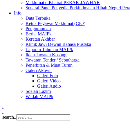
Maklumat e-Khairat PERAK JAWHAR
Senarai Panel Penyedia Perkhidmatan Hibah Negeri Per
Info
Data Terbuka
Ketua Pegawai Maklumat (CIO)
Pengumuman
Berita MAIPk
Keratan Akhbar
Klinik Jawi Dewan Bahasa Pustaka
Laporan Tahunan MAIPk
Iklan Jawatan Kosong
Tawaran Tender / Sebutharga
Penerbitan & Muat Turun
Galeri Aktiviti
Galeri Foto
Galeri Video
Galeri Audio
Soalan Lazim
Wadah MAIPk
.
.
search..
.