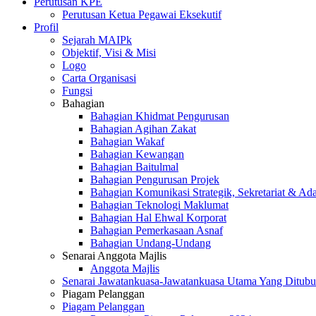
Perutusan KPE
Perutusan Ketua Pegawai Eksekutif
Profil
Sejarah MAIPk
Objektif, Visi & Misi
Logo
Carta Organisasi
Fungsi
Bahagian
Bahagian Khidmat Pengurusan
Bahagian Agihan Zakat
Bahagian Wakaf
Bahagian Kewangan
Bahagian Baitulmal
Bahagian Pengurusan Projek
Bahagian Komunikasi Strategik, Sekretariat & Ad
Bahagian Teknologi Maklumat
Bahagian Hal Ehwal Korporat
Bahagian Pemerkasaan Asnaf
Bahagian Undang-Undang
Senarai Anggota Majlis
Anggota Majlis
Senarai Jawatankuasa-Jawatankuasa Utama Yang Ditubu
Piagam Pelanggan
Piagam Pelanggan