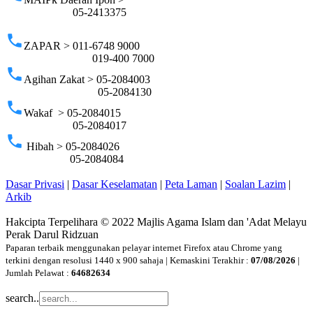
05-2413375
phone
ZAPAR > 011-6748 9000
019-400 7000
phone
Agihan Zakat > 05-2084003
05-2084130
phone
Wakaf > 05-2084015
05-2084017
phone
Hibah > 05-2084026
05-2084084
Dasar Privasi
|
Dasar Keselamatan
|
Peta Laman
|
Soalan Lazim
|
Arkib
Hakcipta Terpelihara © 2022 Majlis Agama Islam dan 'Adat Melayu
Perak Darul Ridzuan
Paparan terbaik menggunakan pelayar internet Firefox atau Chrome yang
terkini dengan resolusi 1440 x 900 sahaja | Kemaskini Terakhir :
07/08/2026
|
Jumlah Pelawat :
64682634
search..