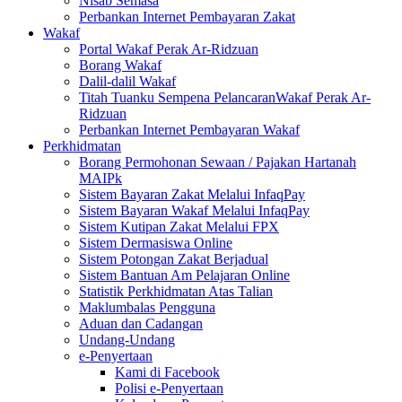
Nisab Semasa
Perbankan Internet Pembayaran Zakat
Wakaf
Portal Wakaf Perak Ar-Ridzuan
Borang Wakaf
Dalil-dalil Wakaf
Titah Tuanku Sempena PelancaranWakaf Perak Ar-
Ridzuan
Perbankan Internet Pembayaran Wakaf
Perkhidmatan
Borang Permohonan Sewaan / Pajakan Hartanah
MAIPk
Sistem Bayaran Zakat Melalui InfaqPay
Sistem Bayaran Wakaf Melalui InfaqPay
Sistem Kutipan Zakat Melalui FPX
Sistem Dermasiswa Online
Sistem Potongan Zakat Berjadual
Sistem Bantuan Am Pelajaran Online
Statistik Perkhidmatan Atas Talian
Maklumbalas Pengguna
Aduan dan Cadangan
Undang-Undang
e-Penyertaan
Kami di Facebook
Polisi e-Penyertaan