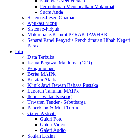
Kalendar e-Penyertaan
Permohonan Mendapatkan Maklumat
Suara Anda
Sistem e-Lesen Guaman
Aplikasi Mobil
Sistem e-Fidyah
Maklumat e-Khairat PERAK JAWHAR
Senarai Panel Penyedia Perkhidmatan Hibah Negeri
Perak
Info
Data Terbuka
Ketua Pegawai Maklumat (CIO)
Pengumuman
Berita MAIPk
Keratan Akhbar
Klinik Jawi Dewan Bahasa Pustaka
Laporan Tahunan MAIPk
Iklan Jawatan Kosong
Tawaran Tender / Sebutharga
Penerbitan & Muat Turun
Galeri Aktiviti
Galeri Foto
Galeri Video
Galeri Audio
Soalan Lazim