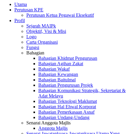
Utama
Perutusan KPE
Perutusan Ketua Pegawai Eksekutif
Profil
Sejarah MAIPk
Objektif, Visi & Misi
Logo
Carta Organisasi
Fungsi
Bahagian
Bahagian Khidmat Pengurusan
Bahagian Agihan Zakat
Bahagian Wakaf
Bahagian Kewangan
Bahagian Baitulmal
Bahagian Pengurusan Projek
Bahagian Komunikasi Strategik, Sekretariat &
Adat Melayu
Bahagian Teknologi Maklumat
Bahagian Hal Ehwal Korporat
Bahagian Pemerkasaan Asnaf
Bahagian Undang-Undang
Senarai Anggota Majlis
Anggota Majlis
Senarai Jawatankuasa-Jawatankuasa Utama Yang