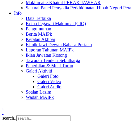
Maklumat e-Khairat PERAK JAWHAR
Senarai Panel Penyedia Perkhidmatan Hibah Negeri Per
Info
Data Terbuka
Ketua Pegawai Maklumat (CIO)
Pengumuman
Berita MAIPk
Keratan Akhbar
Klinik Jawi Dewan Bahasa Pustaka
Laporan Tahunan MAIPk
Iklan Jawatan Kosong
Tawaran Tender / Sebutharga
Penerbitan & Muat Turun
Galeri Aktiviti
Galeri Foto
Galeri Video
Galeri Audio
Soalan Lazim
Wadah MAIPk
.
.
search..
.