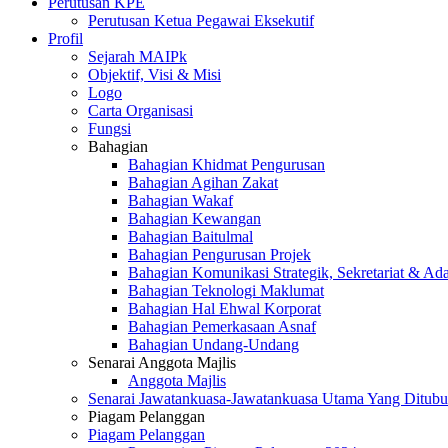
Perutusan KPE
Perutusan Ketua Pegawai Eksekutif
Profil
Sejarah MAIPk
Objektif, Visi & Misi
Logo
Carta Organisasi
Fungsi
Bahagian
Bahagian Khidmat Pengurusan
Bahagian Agihan Zakat
Bahagian Wakaf
Bahagian Kewangan
Bahagian Baitulmal
Bahagian Pengurusan Projek
Bahagian Komunikasi Strategik, Sekretariat & Ad
Bahagian Teknologi Maklumat
Bahagian Hal Ehwal Korporat
Bahagian Pemerkasaan Asnaf
Bahagian Undang-Undang
Senarai Anggota Majlis
Anggota Majlis
Senarai Jawatankuasa-Jawatankuasa Utama Yang Ditubu
Piagam Pelanggan
Piagam Pelanggan