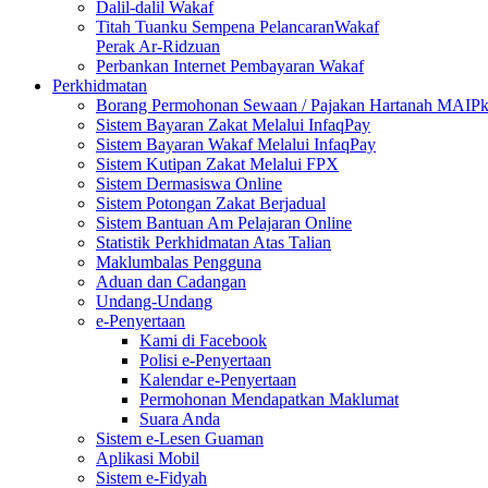
Dalil-dalil Wakaf
Titah Tuanku Sempena PelancaranWakaf
Perak Ar-Ridzuan
Perbankan Internet Pembayaran Wakaf
Perkhidmatan
Borang Permohonan Sewaan / Pajakan Hartanah MAIP
Sistem Bayaran Zakat Melalui InfaqPay
Sistem Bayaran Wakaf Melalui InfaqPay
Sistem Kutipan Zakat Melalui FPX
Sistem Dermasiswa Online
Sistem Potongan Zakat Berjadual
Sistem Bantuan Am Pelajaran Online
Statistik Perkhidmatan Atas Talian
Maklumbalas Pengguna
Aduan dan Cadangan
Undang-Undang
e-Penyertaan
Kami di Facebook
Polisi e-Penyertaan
Kalendar e-Penyertaan
Permohonan Mendapatkan Maklumat
Suara Anda
Sistem e-Lesen Guaman
Aplikasi Mobil
Sistem e-Fidyah