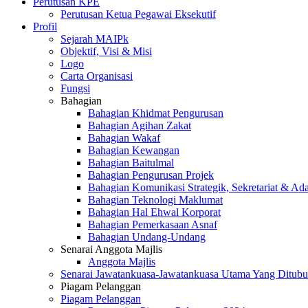
Perutusan KPE
Perutusan Ketua Pegawai Eksekutif
Profil
Sejarah MAIPk
Objektif, Visi & Misi
Logo
Carta Organisasi
Fungsi
Bahagian
Bahagian Khidmat Pengurusan
Bahagian Agihan Zakat
Bahagian Wakaf
Bahagian Kewangan
Bahagian Baitulmal
Bahagian Pengurusan Projek
Bahagian Komunikasi Strategik, Sekretariat & Ad
Bahagian Teknologi Maklumat
Bahagian Hal Ehwal Korporat
Bahagian Pemerkasaan Asnaf
Bahagian Undang-Undang
Senarai Anggota Majlis
Anggota Majlis
Senarai Jawatankuasa-Jawatankuasa Utama Yang Ditubu
Piagam Pelanggan
Piagam Pelanggan