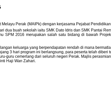
6
t Melayu Perak (MAIPk) dengan kerjasama Pejabat Pendidika
i dua buah sekolah iaitu SMK Dato Idris dan SMK Pantai Remis
Ilmu SPM 2016 merupakan salah satu bidang di bawah Proje
 kalangan keluarga yang berpendapatan rendah di mana bermatla
 3 hari program ini berlangsung, para peserta telah diberi tu
guru-guru cemerlang dari seluruh negeri Perak. Majlis perasm
ti Haji Wan Zahari.