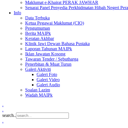
Maklumat e-Khairat PERAK JAWHAR
Senarai Panel Penyedia Perkhidmatan Hibah Negeri Per
Info
Data Terbuka
Ketua Pegawai Maklumat (CIO)
Pengumuman
Berita MAIPk
Keratan Akhbar
Klinik Jawi Dewan Bahasa Pustaka
Laporan Tahunan MAIPk
Iklan Jawatan Kosong
Tawaran Tender / Sebutharga
Penerbitan & Muat Turun
Galeri Aktiviti
Galeri Foto
Galeri Video
Galeri Audio
Soalan Lazim
Wadah MAIPk
.
.
search..
.