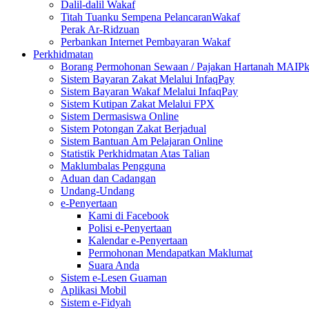
Dalil-dalil Wakaf
Titah Tuanku Sempena PelancaranWakaf
Perak Ar-Ridzuan
Perbankan Internet Pembayaran Wakaf
Perkhidmatan
Borang Permohonan Sewaan / Pajakan Hartanah MAIP
Sistem Bayaran Zakat Melalui InfaqPay
Sistem Bayaran Wakaf Melalui InfaqPay
Sistem Kutipan Zakat Melalui FPX
Sistem Dermasiswa Online
Sistem Potongan Zakat Berjadual
Sistem Bantuan Am Pelajaran Online
Statistik Perkhidmatan Atas Talian
Maklumbalas Pengguna
Aduan dan Cadangan
Undang-Undang
e-Penyertaan
Kami di Facebook
Polisi e-Penyertaan
Kalendar e-Penyertaan
Permohonan Mendapatkan Maklumat
Suara Anda
Sistem e-Lesen Guaman
Aplikasi Mobil
Sistem e-Fidyah