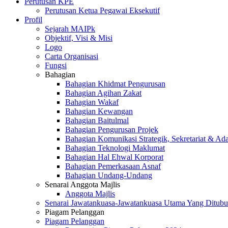
Perutusan KPE
Perutusan Ketua Pegawai Eksekutif
Profil
Sejarah MAIPk
Objektif, Visi & Misi
Logo
Carta Organisasi
Fungsi
Bahagian
Bahagian Khidmat Pengurusan
Bahagian Agihan Zakat
Bahagian Wakaf
Bahagian Kewangan
Bahagian Baitulmal
Bahagian Pengurusan Projek
Bahagian Komunikasi Strategik, Sekretariat & Ad
Bahagian Teknologi Maklumat
Bahagian Hal Ehwal Korporat
Bahagian Pemerkasaan Asnaf
Bahagian Undang-Undang
Senarai Anggota Majlis
Anggota Majlis
Senarai Jawatankuasa-Jawatankuasa Utama Yang Ditubu
Piagam Pelanggan
Piagam Pelanggan