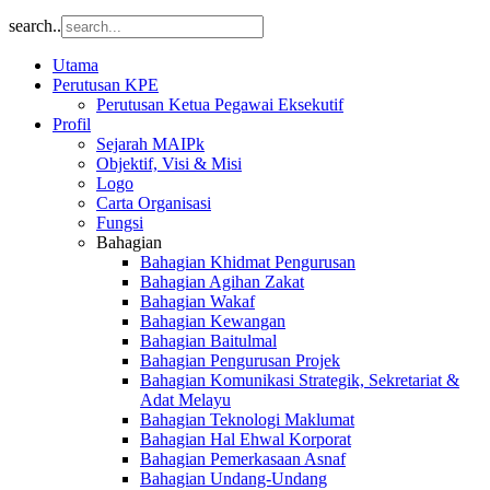
search..
Utama
Perutusan KPE
Perutusan Ketua Pegawai Eksekutif
Profil
Sejarah MAIPk
Objektif, Visi & Misi
Logo
Carta Organisasi
Fungsi
Bahagian
Bahagian Khidmat Pengurusan
Bahagian Agihan Zakat
Bahagian Wakaf
Bahagian Kewangan
Bahagian Baitulmal
Bahagian Pengurusan Projek
Bahagian Komunikasi Strategik, Sekretariat &
Adat Melayu
Bahagian Teknologi Maklumat
Bahagian Hal Ehwal Korporat
Bahagian Pemerkasaan Asnaf
Bahagian Undang-Undang