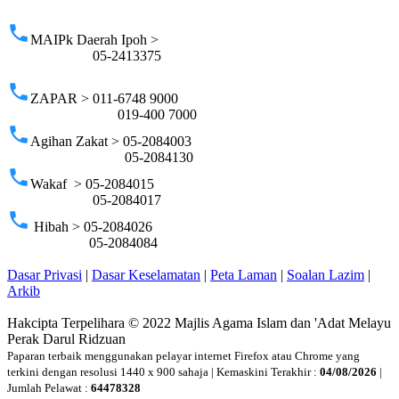
p
phone
MAIPk Daerah Ipoh >
05-2413375
phone
ZAPAR > 011-6748 9000
019-400 7000
phone
Agihan Zakat > 05-2084003
05-2084130
phone
Wakaf > 05-2084015
05-2084017
phone
Hibah > 05-2084026
05-2084084
Dasar Privasi
|
Dasar Keselamatan
|
Peta Laman
|
Soalan Lazim
|
Arkib
Hakcipta Terpelihara © 2022 Majlis Agama Islam dan 'Adat Melayu
Perak Darul Ridzuan
Paparan terbaik menggunakan pelayar internet Firefox atau Chrome yang
terkini dengan resolusi 1440 x 900 sahaja | Kemaskini Terakhir :
04/08/2026
|
Jumlah Pelawat :
64478328