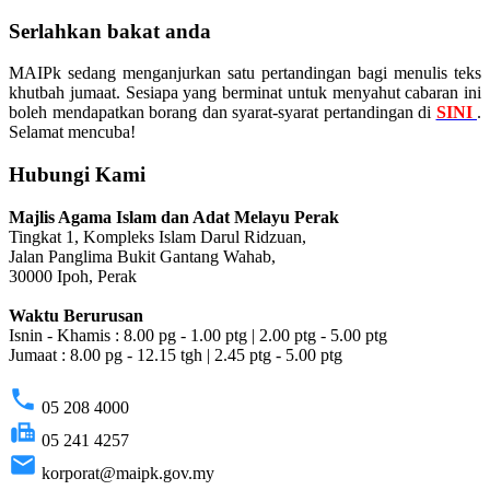
Serlahkan bakat anda
MAIPk sedang menganjurkan satu pertandingan bagi menulis teks
khutbah jumaat. Sesiapa yang berminat untuk menyahut cabaran ini
boleh mendapatkan borang dan syarat-syarat pertandingan di
SINI
.
Selamat mencuba!
Hubungi Kami
Majlis Agama Islam dan Adat Melayu Perak
Tingkat 1, Kompleks Islam Darul Ridzuan,
Jalan Panglima Bukit Gantang Wahab,
30000 Ipoh, Perak
Waktu Berurusan
Isnin - Khamis : 8.00 pg - 1.00 ptg | 2.00 ptg - 5.00 ptg
Jumaat : 8.00 pg - 12.15 tgh | 2.45 ptg - 5.00 ptg
phone
05 208 4000
fax
05 241 4257
email
korporat@maipk.gov.my