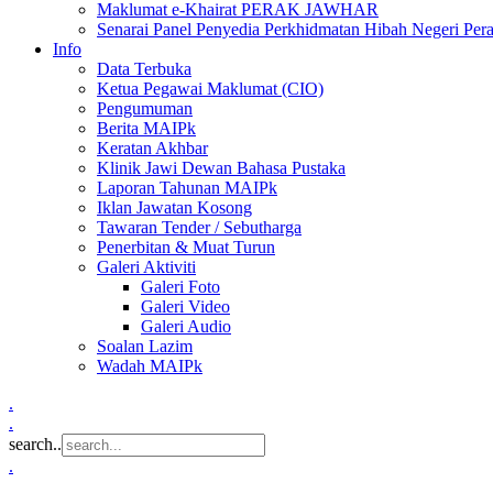
Maklumat e-Khairat PERAK JAWHAR
Senarai Panel Penyedia Perkhidmatan Hibah Negeri Per
Info
Data Terbuka
Ketua Pegawai Maklumat (CIO)
Pengumuman
Berita MAIPk
Keratan Akhbar
Klinik Jawi Dewan Bahasa Pustaka
Laporan Tahunan MAIPk
Iklan Jawatan Kosong
Tawaran Tender / Sebutharga
Penerbitan & Muat Turun
Galeri Aktiviti
Galeri Foto
Galeri Video
Galeri Audio
Soalan Lazim
Wadah MAIPk
.
.
search..
.