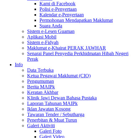
Kami di Facebook
Polisi e-Penyertaan
Kalendar e-Penyertaan
Permohonan Mendapatkan Maklumat
Suara Anda
Sistem e-Lesen Guaman
Aplikasi Mobil
Sistem e-Fidyah
Maklumat e-Khairat PERAK JAWHAR
Senarai Panel Penyedia Perkhidmatan Hibah Negeri
Perak
Info
Data Terbuka
Ketua Pegawai Maklumat (CIO)
Pengumuman
Berita MAIPk
Keratan Akhbar
Klinik Jawi Dewan Bahasa Pustaka
Laporan Tahunan MAIPk
Iklan Jawatan Kosong
Tawaran Tender / Sebutharga
Penerbitan & Muat Turun
Galeri Aktiviti
Galeri Foto
Galeri Video