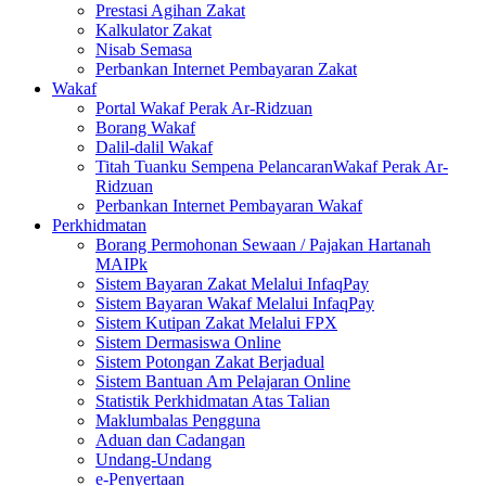
Prestasi Agihan Zakat
Kalkulator Zakat
Nisab Semasa
Perbankan Internet Pembayaran Zakat
Wakaf
Portal Wakaf Perak Ar-Ridzuan
Borang Wakaf
Dalil-dalil Wakaf
Titah Tuanku Sempena PelancaranWakaf Perak Ar-
Ridzuan
Perbankan Internet Pembayaran Wakaf
Perkhidmatan
Borang Permohonan Sewaan / Pajakan Hartanah
MAIPk
Sistem Bayaran Zakat Melalui InfaqPay
Sistem Bayaran Wakaf Melalui InfaqPay
Sistem Kutipan Zakat Melalui FPX
Sistem Dermasiswa Online
Sistem Potongan Zakat Berjadual
Sistem Bantuan Am Pelajaran Online
Statistik Perkhidmatan Atas Talian
Maklumbalas Pengguna
Aduan dan Cadangan
Undang-Undang
e-Penyertaan