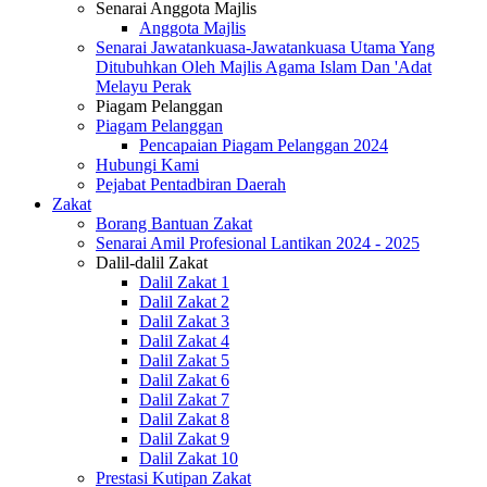
Senarai Anggota Majlis
Anggota Majlis
Senarai Jawatankuasa-Jawatankuasa Utama Yang
Ditubuhkan Oleh Majlis Agama Islam Dan 'Adat
Melayu Perak
Piagam Pelanggan
Piagam Pelanggan
Pencapaian Piagam Pelanggan 2024
Hubungi Kami
Pejabat Pentadbiran Daerah
Zakat
Borang Bantuan Zakat
Senarai Amil Profesional Lantikan 2024 - 2025
Dalil-dalil Zakat
Dalil Zakat 1
Dalil Zakat 2
Dalil Zakat 3
Dalil Zakat 4
Dalil Zakat 5
Dalil Zakat 6
Dalil Zakat 7
Dalil Zakat 8
Dalil Zakat 9
Dalil Zakat 10
Prestasi Kutipan Zakat