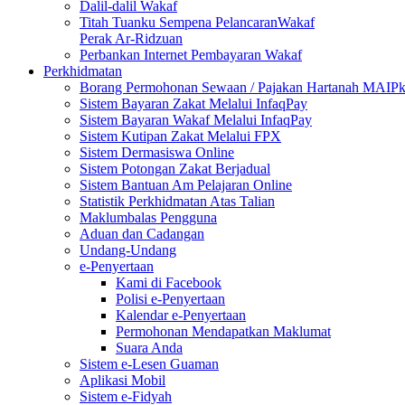
Dalil-dalil Wakaf
Titah Tuanku Sempena PelancaranWakaf
Perak Ar-Ridzuan
Perbankan Internet Pembayaran Wakaf
Perkhidmatan
Borang Permohonan Sewaan / Pajakan Hartanah MAIP
Sistem Bayaran Zakat Melalui InfaqPay
Sistem Bayaran Wakaf Melalui InfaqPay
Sistem Kutipan Zakat Melalui FPX
Sistem Dermasiswa Online
Sistem Potongan Zakat Berjadual
Sistem Bantuan Am Pelajaran Online
Statistik Perkhidmatan Atas Talian
Maklumbalas Pengguna
Aduan dan Cadangan
Undang-Undang
e-Penyertaan
Kami di Facebook
Polisi e-Penyertaan
Kalendar e-Penyertaan
Permohonan Mendapatkan Maklumat
Suara Anda
Sistem e-Lesen Guaman
Aplikasi Mobil
Sistem e-Fidyah