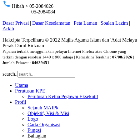
phone
Hibah > 05-2084026
05-2084084
Dasar Privasi
|
Dasar Keselamatan
|
Peta Laman
|
Soalan Lazim
|
Arkib
Hakcipta Terpelihara © 2022 Majlis Agama Islam dan 'Adat Melayu
Perak Darul Ridzuan
Paparan terbaik menggunakan pelayar internet Firefox atau Chrome yang
terkini dengan resolusi 1440 x 900 sahaja | Kemaskini Terakhir :
07/08/2026
|
Jumlah Pelawat :
64639451
search..
Utama
Perutusan KPE
Perutusan Ketua Pegawai Eksekutif
Profil
Sejarah MAIPk
Objektif, Visi & Misi
Logo
Carta Organisasi
Fungsi
Bahagian