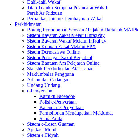
Dalil-dalil Wakaf
Titah Tuanku Sempena PelancaranWakaf
Perak Ar-Ridzuan
Perbankan Internet Pembayaran Wakaf
Perkhidmatan
Borang Permohonan Sewaan / Pajakan Hartanah MAIP
Sistem Bayaran Zakat Melalui InfaqPay
Sistem Bayaran Wakaf Melalui InfaqPay
Sistem Kutipan Zakat Melalui FPX
Sistem Dermasiswa Online
Sistem Potongan Zakat Berjadual
Sistem Bantuan Am Pelajaran Online
Statistik Perkhidmatan Atas Talian
Maklumbalas Pengguna
Aduan dan Cadangan
Undang-Undang
e-Penyertaan
Kami di Facebook
Polisi e-Penyertaan
Kalendar e-Penyertaan
Permohonan Mendapatkan Maklumat
Suara Anda
Sistem e-Lesen Guaman
Aplikasi Mobil
Sistem e-Fidyah