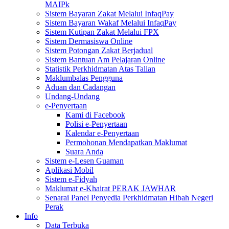
MAIPk
Sistem Bayaran Zakat Melalui InfaqPay
Sistem Bayaran Wakaf Melalui InfaqPay
Sistem Kutipan Zakat Melalui FPX
Sistem Dermasiswa Online
Sistem Potongan Zakat Berjadual
Sistem Bantuan Am Pelajaran Online
Statistik Perkhidmatan Atas Talian
Maklumbalas Pengguna
Aduan dan Cadangan
Undang-Undang
e-Penyertaan
Kami di Facebook
Polisi e-Penyertaan
Kalendar e-Penyertaan
Permohonan Mendapatkan Maklumat
Suara Anda
Sistem e-Lesen Guaman
Aplikasi Mobil
Sistem e-Fidyah
Maklumat e-Khairat PERAK JAWHAR
Senarai Panel Penyedia Perkhidmatan Hibah Negeri
Perak
Info
Data Terbuka