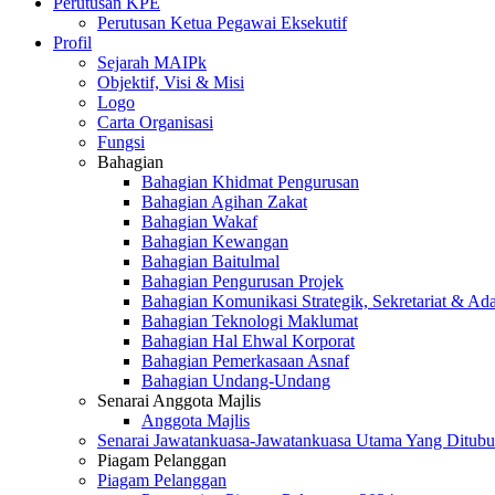
Perutusan KPE
Perutusan Ketua Pegawai Eksekutif
Profil
Sejarah MAIPk
Objektif, Visi & Misi
Logo
Carta Organisasi
Fungsi
Bahagian
Bahagian Khidmat Pengurusan
Bahagian Agihan Zakat
Bahagian Wakaf
Bahagian Kewangan
Bahagian Baitulmal
Bahagian Pengurusan Projek
Bahagian Komunikasi Strategik, Sekretariat & Ad
Bahagian Teknologi Maklumat
Bahagian Hal Ehwal Korporat
Bahagian Pemerkasaan Asnaf
Bahagian Undang-Undang
Senarai Anggota Majlis
Anggota Majlis
Senarai Jawatankuasa-Jawatankuasa Utama Yang Ditubu
Piagam Pelanggan
Piagam Pelanggan