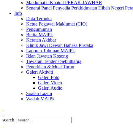
Maklumat e-Khairat PERAK JAWHAR
Senarai Panel Penyedia Perkhidmatan Hibah Negeri Per
Info
Data Terbuka
Ketua Pegawai Maklumat (CIO)
Pengumuman
Berita MAIPk
Keratan Akhbar
Klinik Jawi Dewan Bahasa Pustaka
Laporan Tahunan MAIPk
Iklan Jawatan Kosong
Tawaran Tender / Sebutharga
Penerbitan & Muat Turun
Galeri Aktiviti
Galeri Foto
Galeri Video
Galeri Audio
Soalan Lazim
Wadah MAIPk
.
.
search..
.