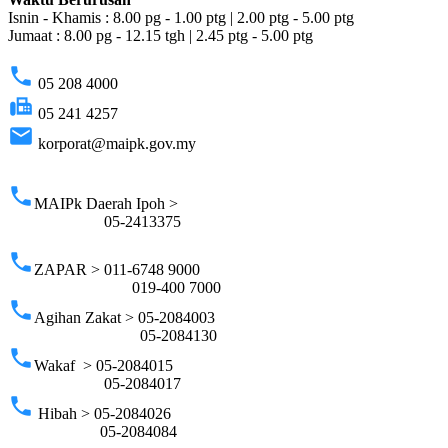
Isnin - Khamis : 8.00 pg - 1.00 ptg | 2.00 ptg - 5.00 ptg
Jumaat : 8.00 pg - 12.15 tgh | 2.45 ptg - 5.00 ptg
phone
05 208 4000
fax
05 241 4257
email
korporat@maipk.gov.my
p
phone
MAIPk Daerah Ipoh >
05-2413375
phone
ZAPAR > 011-6748 9000
019-400 7000
phone
Agihan Zakat > 05-2084003
05-2084130
phone
Wakaf > 05-2084015
05-2084017
phone
Hibah > 05-2084026
05-2084084