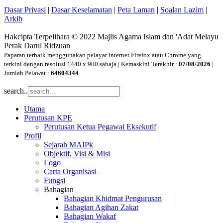
Dasar Privasi
|
Dasar Keselamatan
|
Peta Laman
|
Soalan Lazim
|
Arkib
Hakcipta Terpelihara © 2022 Majlis Agama Islam dan 'Adat Melayu
Perak Darul Ridzuan
Paparan terbaik menggunakan pelayar internet Firefox atau Chrome yang
terkini dengan resolusi 1440 x 900 sahaja | Kemaskini Terakhir :
07/08/2026
|
Jumlah Pelawat :
64604344
search..
Utama
Perutusan KPE
Perutusan Ketua Pegawai Eksekutif
Profil
Sejarah MAIPk
Objektif, Visi & Misi
Logo
Carta Organisasi
Fungsi
Bahagian
Bahagian Khidmat Pengurusan
Bahagian Agihan Zakat
Bahagian Wakaf