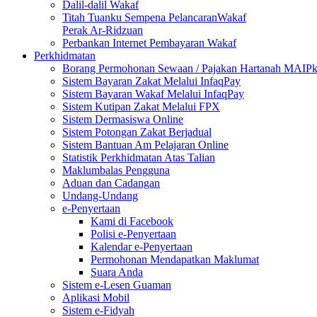
Dalil-dalil Wakaf
Titah Tuanku Sempena PelancaranWakaf
Perak Ar-Ridzuan
Perbankan Internet Pembayaran Wakaf
Perkhidmatan
Borang Permohonan Sewaan / Pajakan Hartanah MAIP
Sistem Bayaran Zakat Melalui InfaqPay
Sistem Bayaran Wakaf Melalui InfaqPay
Sistem Kutipan Zakat Melalui FPX
Sistem Dermasiswa Online
Sistem Potongan Zakat Berjadual
Sistem Bantuan Am Pelajaran Online
Statistik Perkhidmatan Atas Talian
Maklumbalas Pengguna
Aduan dan Cadangan
Undang-Undang
e-Penyertaan
Kami di Facebook
Polisi e-Penyertaan
Kalendar e-Penyertaan
Permohonan Mendapatkan Maklumat
Suara Anda
Sistem e-Lesen Guaman
Aplikasi Mobil
Sistem e-Fidyah