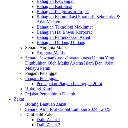
Bahagian Kewangan
Bahagian Baitulmal
Bahagian Pengurusan Projek
Bahagian Komunikasi Strategik, Sekretariat &
Adat Melayu
Bahagian Teknologi Maklumat
Bahagian Hal Ehwal Korporat
Bahagian Pemerkasaan Asnaf
Bahagian Undang-Undang
Senarai Anggota Majlis
Anggota Majlis
Senarai Jawatankuasa-Jawatankuasa Utama Yang
Ditubuhkan Oleh Majlis Agama Islam Dan 'Adat
Melayu Perak
Piagam Pelanggan
Piagam Pelanggan
Pencapaian Piagam Pelanggan 2024
Hubungi Kami
Pejabat Pentadbiran Daerah
Zakat
Borang Bantuan Zakat
Senarai Amil Profesional Lantikan 2024 - 2025
Dalil-dalil Zakat
Dalil Zakat 1
Dalil Zakat 2