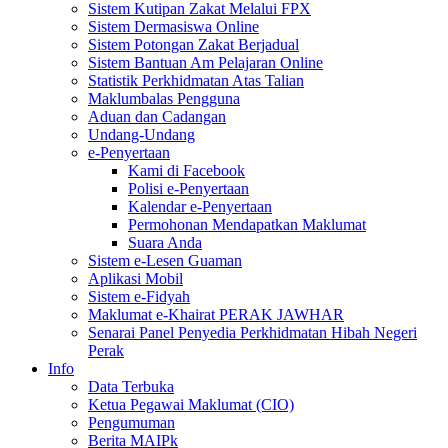
Sistem Kutipan Zakat Melalui FPX
Sistem Dermasiswa Online
Sistem Potongan Zakat Berjadual
Sistem Bantuan Am Pelajaran Online
Statistik Perkhidmatan Atas Talian
Maklumbalas Pengguna
Aduan dan Cadangan
Undang-Undang
e-Penyertaan
Kami di Facebook
Polisi e-Penyertaan
Kalendar e-Penyertaan
Permohonan Mendapatkan Maklumat
Suara Anda
Sistem e-Lesen Guaman
Aplikasi Mobil
Sistem e-Fidyah
Maklumat e-Khairat PERAK JAWHAR
Senarai Panel Penyedia Perkhidmatan Hibah Negeri
Perak
Info
Data Terbuka
Ketua Pegawai Maklumat (CIO)
Pengumuman
Berita MAIPk