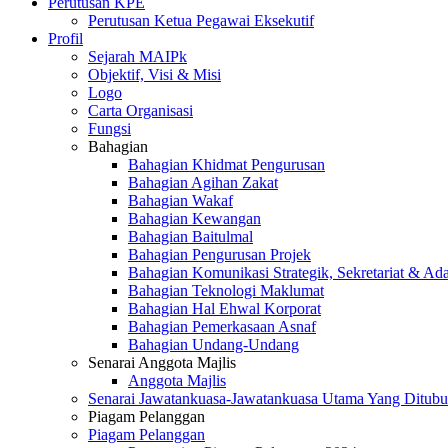
Perutusan KPE
Perutusan Ketua Pegawai Eksekutif
Profil
Sejarah MAIPk
Objektif, Visi & Misi
Logo
Carta Organisasi
Fungsi
Bahagian
Bahagian Khidmat Pengurusan
Bahagian Agihan Zakat
Bahagian Wakaf
Bahagian Kewangan
Bahagian Baitulmal
Bahagian Pengurusan Projek
Bahagian Komunikasi Strategik, Sekretariat & Ad
Bahagian Teknologi Maklumat
Bahagian Hal Ehwal Korporat
Bahagian Pemerkasaan Asnaf
Bahagian Undang-Undang
Senarai Anggota Majlis
Anggota Majlis
Senarai Jawatankuasa-Jawatankuasa Utama Yang Ditubu
Piagam Pelanggan
Piagam Pelanggan