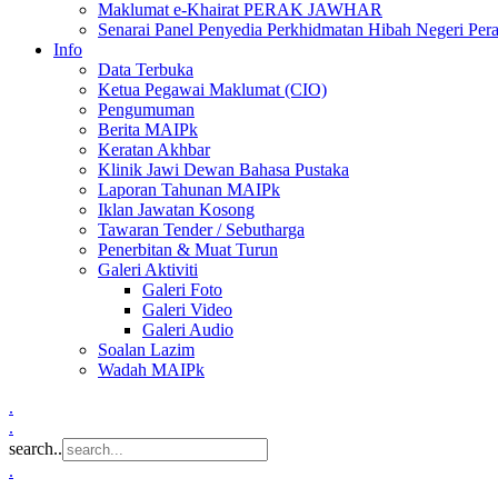
Maklumat e-Khairat PERAK JAWHAR
Senarai Panel Penyedia Perkhidmatan Hibah Negeri Per
Info
Data Terbuka
Ketua Pegawai Maklumat (CIO)
Pengumuman
Berita MAIPk
Keratan Akhbar
Klinik Jawi Dewan Bahasa Pustaka
Laporan Tahunan MAIPk
Iklan Jawatan Kosong
Tawaran Tender / Sebutharga
Penerbitan & Muat Turun
Galeri Aktiviti
Galeri Foto
Galeri Video
Galeri Audio
Soalan Lazim
Wadah MAIPk
.
.
search..
.