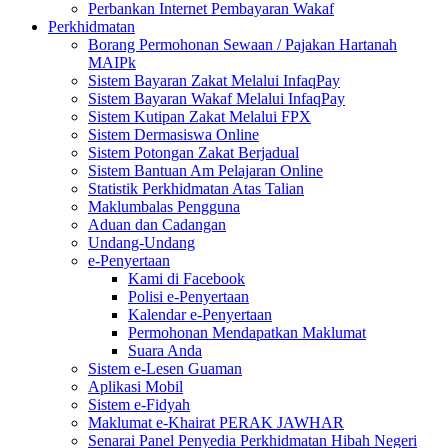
Perbankan Internet Pembayaran Wakaf
Perkhidmatan
Borang Permohonan Sewaan / Pajakan Hartanah
MAIPk
Sistem Bayaran Zakat Melalui InfaqPay
Sistem Bayaran Wakaf Melalui InfaqPay
Sistem Kutipan Zakat Melalui FPX
Sistem Dermasiswa Online
Sistem Potongan Zakat Berjadual
Sistem Bantuan Am Pelajaran Online
Statistik Perkhidmatan Atas Talian
Maklumbalas Pengguna
Aduan dan Cadangan
Undang-Undang
e-Penyertaan
Kami di Facebook
Polisi e-Penyertaan
Kalendar e-Penyertaan
Permohonan Mendapatkan Maklumat
Suara Anda
Sistem e-Lesen Guaman
Aplikasi Mobil
Sistem e-Fidyah
Maklumat e-Khairat PERAK JAWHAR
Senarai Panel Penyedia Perkhidmatan Hibah Negeri