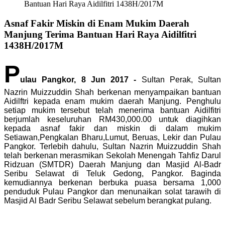
Bantuan Hari Raya Aidilfitri 1438H/2017M
Asnaf Fakir Miskin di Enam Mukim Daerah
Manjung Terima Bantuan Hari Raya Aidilfitri
1438H/2017M
P
ulau Pangkor, 8 Jun 2017 -
Sultan Perak, Sultan
Nazrin Muizzuddin Shah berkenan menyampaikan bantuan
Aidilftri kepada enam mukim daerah Manjung. Penghulu
setiap mukim tersebut telah menerima bantuan Aidilfitri
berjumlah keseluruhan RM430,000.00 untuk diagihkan
kepada asnaf fakir dan miskin di dalam mukim
Setiawan,Pengkalan Bharu,Lumut, Beruas, Lekir dan Pulau
Pangkor. Terlebih dahulu, Sultan Nazrin Muizzuddin Shah
telah berkenan merasmikan Sekolah Menengah Tahfiz Darul
Ridzuan (SMTDR) Daerah Manjung dan Masjid Al-Badr
Seribu Selawat di Teluk Gedong, Pangkor. Baginda
kemudiannya berkenan berbuka puasa bersama 1,000
penduduk Pulau Pangkor dan menunaikan solat tarawih di
Masjid Al Badr Seribu Selawat sebelum berangkat pulang.