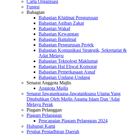
Carta Organisasi
Fungsi
Bahagian
Bahagian Khidmat Pengurusan
Bahagian Agihan Zakat
Bahagian Wakaf
Bahagian Kewangan
Bahagian Baitulmal
Bahagian Pengurusan Projek
Bahagian Komunikasi Strategik, Sekretariat &
Adat Melayu
Bahagian Teknologi Maklumat
Bahagian Hal Ehwal Korporat
Bahagian Pemerkasaan Asnaf
Bahagian Undang-Undang
Senarai Anggota Majlis
Anggota Majlis
Senarai Jawatankuasa-Jawatankuasa Utama Yang
Ditubuhkan Oleh Majlis Agama Islam Dan 'Adat
Melayu Perak
Piagam Pelanggan
Piagam Pelanggan
Pencapaian Piagam Pelanggan 2024
Hubungi Kami
Pejabat Pentadbiran Daerah