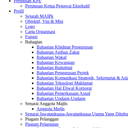
Perutusan KPE
Perutusan Ketua Pegawai Eksekutif
Profil
Sejarah MAIPk
Objektif, Visi & Misi
Logo
Carta Organisasi
Fungsi
Bahagian
Bahagian Khidmat Pengurusan
Bahagian Agihan Zakat
Bahagian Wakaf
Bahagian Kewangan
Bahagian Baitulmal
Bahagian Pengurusan Projek
Bahagian Komunikasi Strategik, Sekretariat & Ad
Bahagian Teknologi Maklumat
Bahagian Hal Ehwal Korporat
Bahagian Pemerkasaan Asnaf
Bahagian Undang-Undang
Senarai Anggota Majlis
Anggota Majlis
Senarai Jawatankuasa-Jawatankuasa Utama Yang Ditubu
Piagam Pelanggan
Piagam Pelanggan