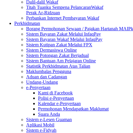
Dalil-dalil Wakaf
Titah Tuanku Sempena PelancaranWakaf
Perak Ar-Ridzuan
Perbankan Internet Pembayaran Wakaf
Perkhidmatan
Borang Permohonan Sewaan / Pajakan Hartanah MAIP
Sistem Bayaran Zakat Melalui InfaqPay
Sistem Bayaran Wakaf Melalui InfaqPay
Sistem Kutipan Zakat Melalui FPX
Sistem Dermasiswa Online
Sistem Potongan Zakat Berjadual
Sistem Bantuan Am Pelajaran Online
Statistik Perkhidmatan Atas Talian
Maklumbalas Pengguna
Aduan dan Cadangan
Undang-Undang
e-Penyertaan
Kami di Facebook
Polisi e-Penyertaan
Kalendar e-Penyertaan
Permohonan Mendapatkan Maklumat
Suara Anda
Sistem e-Lesen Guaman
Aplikasi Mobil
Sistem e-Fidyah