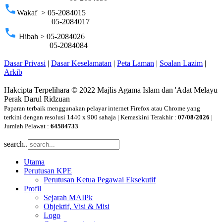
phone
Wakaf > 05-2084015
05-2084017
phone
Hibah > 05-2084026
05-2084084
Dasar Privasi
|
Dasar Keselamatan
|
Peta Laman
|
Soalan Lazim
|
Arkib
Hakcipta Terpelihara © 2022 Majlis Agama Islam dan 'Adat Melayu
Perak Darul Ridzuan
Paparan terbaik menggunakan pelayar internet Firefox atau Chrome yang
terkini dengan resolusi 1440 x 900 sahaja | Kemaskini Terakhir :
07/08/2026
|
Jumlah Pelawat :
64584733
search..
Utama
Perutusan KPE
Perutusan Ketua Pegawai Eksekutif
Profil
Sejarah MAIPk
Objektif, Visi & Misi
Logo