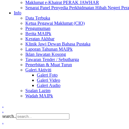
Maklumat e-Khairat PERAK JAWHAR
Senarai Panel Penyedia Perkhidmatan Hibah Negeri Per
Info
Data Terbuka
Ketua Pegawai Maklumat (CIO)
Pengumuman
Berita MAIPk
Keratan Akhbar
Klinik Jawi Dewan Bahasa Pustaka
Laporan Tahunan MAIPk
Iklan Jawatan Kosong
Tawaran Tender / Sebutharga
Penerbitan & Muat Turun
Galeri Aktiviti
Galeri Foto
Galeri Video
Galeri Audio
Soalan Lazim
Wadah MAIPk
.
.
search..
.