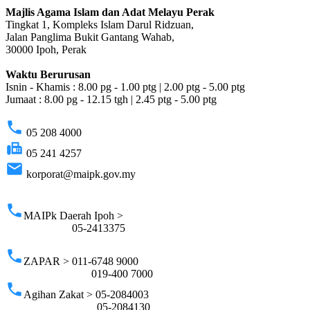
Majlis Agama Islam dan Adat Melayu Perak
Tingkat 1, Kompleks Islam Darul Ridzuan,
Jalan Panglima Bukit Gantang Wahab,
30000 Ipoh, Perak
Waktu Berurusan
Isnin - Khamis : 8.00 pg - 1.00 ptg | 2.00 ptg - 5.00 ptg
Jumaat : 8.00 pg - 12.15 tgh | 2.45 ptg - 5.00 ptg
phone
05 208 4000
fax
05 241 4257
email
korporat@maipk.gov.my
p
phone
MAIPk Daerah Ipoh >
05-2413375
phone
ZAPAR > 011-6748 9000
019-400 7000
phone
Agihan Zakat > 05-2084003
05-2084130