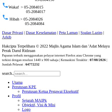
phone
Wakaf > 05-2084015
05-2084017
phone
Hibah > 05-2084026
05-2084084
Dasar Privasi
|
Dasar Keselamatan
|
Peta Laman
|
Soalan Lazim
|
Arkib
Hakcipta Terpelihara © 2022 Majlis Agama Islam dan 'Adat Melayu
Perak Darul Ridzuan
Paparan terbaik menggunakan pelayar internet Firefox atau Chrome yang
terkini dengan resolusi 1440 x 900 sahaja | Kemaskini Terakhir :
07/08/2026
|
Jumlah Pelawat :
64772232
search..
Utama
Perutusan KPE
Perutusan Ketua Pegawai Eksekutif
Profil
Sejarah MAIPk
Objektif, Visi & Misi
Logo