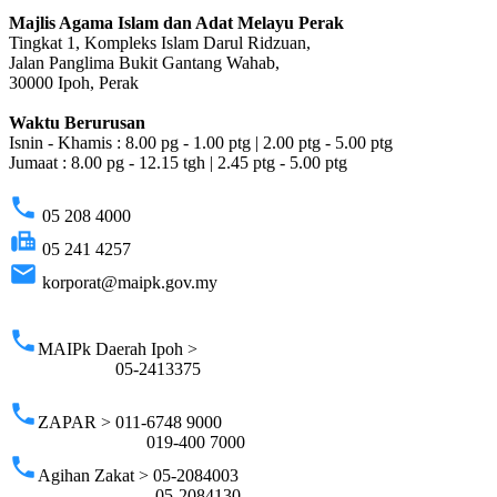
Majlis Agama Islam dan Adat Melayu Perak
Tingkat 1, Kompleks Islam Darul Ridzuan,
Jalan Panglima Bukit Gantang Wahab,
30000 Ipoh, Perak
Waktu Berurusan
Isnin - Khamis : 8.00 pg - 1.00 ptg | 2.00 ptg - 5.00 ptg
Jumaat : 8.00 pg - 12.15 tgh | 2.45 ptg - 5.00 ptg
phone
05 208 4000
fax
05 241 4257
email
korporat@maipk.gov.my
p
phone
MAIPk Daerah Ipoh >
05-2413375
phone
ZAPAR > 011-6748 9000
019-400 7000
phone
Agihan Zakat > 05-2084003
05-2084130