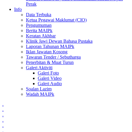
Perak
Info
Data Terbuka
Ketua Pegawai Maklumat (CIO)
Pengumuman
Berita MAIPk
Keratan Akhbar
Klinik Jawi Dewan Bahasa Pustaka
Laporan Tahunan MAIPk
Iklan Jawatan Kosong
Tawaran Tender / Sebutharga
Penerbitan & Muat Turun
Galeri Aktiviti
Galeri Foto
Galeri Video
Galeri Audio
Soalan Lazim
Wadah MAIPk
.
.
.
.
.
.