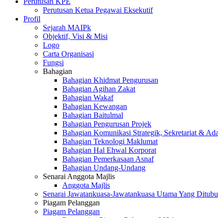
Perutusan KPE
Perutusan Ketua Pegawai Eksekutif
Profil
Sejarah MAIPk
Objektif, Visi & Misi
Logo
Carta Organisasi
Fungsi
Bahagian
Bahagian Khidmat Pengurusan
Bahagian Agihan Zakat
Bahagian Wakaf
Bahagian Kewangan
Bahagian Baitulmal
Bahagian Pengurusan Projek
Bahagian Komunikasi Strategik, Sekretariat & Ad
Bahagian Teknologi Maklumat
Bahagian Hal Ehwal Korporat
Bahagian Pemerkasaan Asnaf
Bahagian Undang-Undang
Senarai Anggota Majlis
Anggota Majlis
Senarai Jawatankuasa-Jawatankuasa Utama Yang Ditubu
Piagam Pelanggan
Piagam Pelanggan