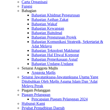
Carta Organisasi
Fungsi
Bahagian
Bahagian Khidmat Pengurusan
Bahagian Agihan Zakat
Bahagian Wakaf
Bahagian Kewangan
Bahagian Baitulmal
Bahagian Pengurusan Projek
Bahagian Komunikasi Strategik, Sekretariat &
Adat Melayu
Bahagian Teknologi Maklumat
Bahagian Hal Ehwal Korporat
Bahagian Pemerkasaan Asnaf
Bahagian Undang-Undang
Senarai Anggota Majlis
Anggota Majlis
Senarai Jawatankuasa-Jawatankuasa Utama Yang
Ditubuhkan Oleh Majlis Agama Islam Dan 'Adat
Melayu Perak
Piagam Pelanggan
Piagam Pelanggan
Pencapaian Piagam Pelanggan 2024
Hubungi Kami
Pejabat Pentadbiran Daerah