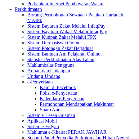
Perbankan Internet Pembayaran Wakaf
Perkhidmatan
Borang Permohonan Sewaan / Pajakan Hartanah
MAIPk
Sistem Bayaran Zakat Melalui InfaqPay
Sistem Bayaran Wakaf Melalui InfaqPay
Sistem Kutipan Zakat Melalui FPX
Sistem Dermasiswa Online
Sistem Potongan Zakat Berjadual
Sistem Bantuan Am Pelajaran Online
Statistik Perkhidmatan Atas Talian
Maklumbalas Pengguna
Aduan dan Cadangan
Undang-Undang
e-Penyertaan
Kami di Facebook
Polisi e-Penyertaan
Kalendar e-Penyertaan
Permohonan Mendapatkan Maklumat
Suara Anda
Sistem e-Lesen Guaman
Aplikasi Mobil
Sistem e-Fidyah
Maklumat e-Khairat PERAK JAWHAR
Senarai Panel Penyedia Perkhidmatan Hibah Negeri