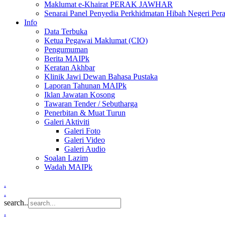
Maklumat e-Khairat PERAK JAWHAR
Senarai Panel Penyedia Perkhidmatan Hibah Negeri Per
Info
Data Terbuka
Ketua Pegawai Maklumat (CIO)
Pengumuman
Berita MAIPk
Keratan Akhbar
Klinik Jawi Dewan Bahasa Pustaka
Laporan Tahunan MAIPk
Iklan Jawatan Kosong
Tawaran Tender / Sebutharga
Penerbitan & Muat Turun
Galeri Aktiviti
Galeri Foto
Galeri Video
Galeri Audio
Soalan Lazim
Wadah MAIPk
.
.
search..
.