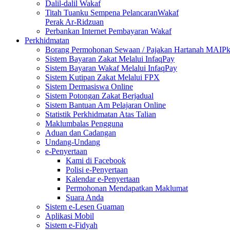
Dalil-dalil Wakaf
Titah Tuanku Sempena PelancaranWakaf
Perak Ar-Ridzuan
Perbankan Internet Pembayaran Wakaf
Perkhidmatan
Borang Permohonan Sewaan / Pajakan Hartanah MAIP
Sistem Bayaran Zakat Melalui InfaqPay
Sistem Bayaran Wakaf Melalui InfaqPay
Sistem Kutipan Zakat Melalui FPX
Sistem Dermasiswa Online
Sistem Potongan Zakat Berjadual
Sistem Bantuan Am Pelajaran Online
Statistik Perkhidmatan Atas Talian
Maklumbalas Pengguna
Aduan dan Cadangan
Undang-Undang
e-Penyertaan
Kami di Facebook
Polisi e-Penyertaan
Kalendar e-Penyertaan
Permohonan Mendapatkan Maklumat
Suara Anda
Sistem e-Lesen Guaman
Aplikasi Mobil
Sistem e-Fidyah