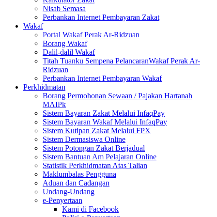
Nisab Semasa
Perbankan Internet Pembayaran Zakat
Wakaf
Portal Wakaf Perak Ar-Ridzuan
Borang Wakaf
Dalil-dalil Wakaf
Titah Tuanku Sempena PelancaranWakaf Perak Ar-
Ridzuan
Perbankan Internet Pembayaran Wakaf
Perkhidmatan
Borang Permohonan Sewaan / Pajakan Hartanah
MAIPk
Sistem Bayaran Zakat Melalui InfaqPay
Sistem Bayaran Wakaf Melalui InfaqPay
Sistem Kutipan Zakat Melalui FPX
Sistem Dermasiswa Online
Sistem Potongan Zakat Berjadual
Sistem Bantuan Am Pelajaran Online
Statistik Perkhidmatan Atas Talian
Maklumbalas Pengguna
Aduan dan Cadangan
Undang-Undang
e-Penyertaan
Kami di Facebook