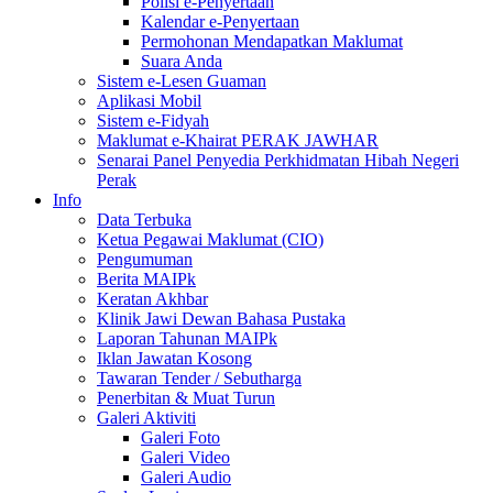
Polisi e-Penyertaan
Kalendar e-Penyertaan
Permohonan Mendapatkan Maklumat
Suara Anda
Sistem e-Lesen Guaman
Aplikasi Mobil
Sistem e-Fidyah
Maklumat e-Khairat PERAK JAWHAR
Senarai Panel Penyedia Perkhidmatan Hibah Negeri
Perak
Info
Data Terbuka
Ketua Pegawai Maklumat (CIO)
Pengumuman
Berita MAIPk
Keratan Akhbar
Klinik Jawi Dewan Bahasa Pustaka
Laporan Tahunan MAIPk
Iklan Jawatan Kosong
Tawaran Tender / Sebutharga
Penerbitan & Muat Turun
Galeri Aktiviti
Galeri Foto
Galeri Video
Galeri Audio