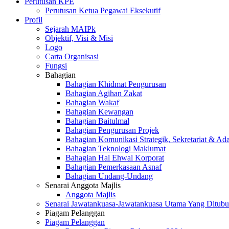
Perutusan KPE
Perutusan Ketua Pegawai Eksekutif
Profil
Sejarah MAIPk
Objektif, Visi & Misi
Logo
Carta Organisasi
Fungsi
Bahagian
Bahagian Khidmat Pengurusan
Bahagian Agihan Zakat
Bahagian Wakaf
Bahagian Kewangan
Bahagian Baitulmal
Bahagian Pengurusan Projek
Bahagian Komunikasi Strategik, Sekretariat & Ad
Bahagian Teknologi Maklumat
Bahagian Hal Ehwal Korporat
Bahagian Pemerkasaan Asnaf
Bahagian Undang-Undang
Senarai Anggota Majlis
Anggota Majlis
Senarai Jawatankuasa-Jawatankuasa Utama Yang Ditubu
Piagam Pelanggan
Piagam Pelanggan