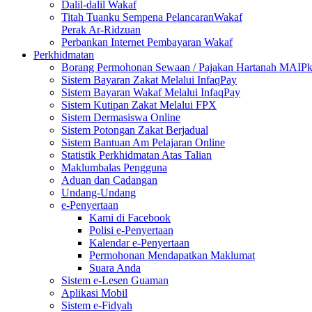
Dalil-dalil Wakaf
Titah Tuanku Sempena PelancaranWakaf
Perak Ar-Ridzuan
Perbankan Internet Pembayaran Wakaf
Perkhidmatan
Borang Permohonan Sewaan / Pajakan Hartanah MAIP
Sistem Bayaran Zakat Melalui InfaqPay
Sistem Bayaran Wakaf Melalui InfaqPay
Sistem Kutipan Zakat Melalui FPX
Sistem Dermasiswa Online
Sistem Potongan Zakat Berjadual
Sistem Bantuan Am Pelajaran Online
Statistik Perkhidmatan Atas Talian
Maklumbalas Pengguna
Aduan dan Cadangan
Undang-Undang
e-Penyertaan
Kami di Facebook
Polisi e-Penyertaan
Kalendar e-Penyertaan
Permohonan Mendapatkan Maklumat
Suara Anda
Sistem e-Lesen Guaman
Aplikasi Mobil
Sistem e-Fidyah