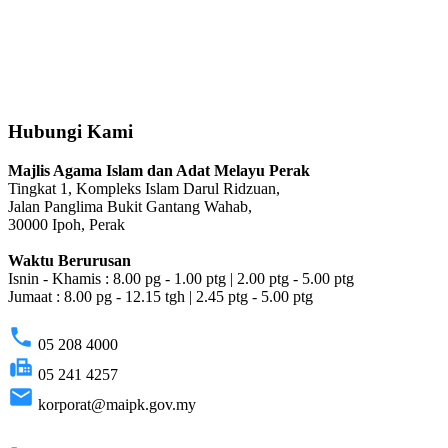
Hubungi Kami
Majlis Agama Islam dan Adat Melayu Perak
Tingkat 1, Kompleks Islam Darul Ridzuan,
Jalan Panglima Bukit Gantang Wahab,
30000 Ipoh, Perak
Waktu Berurusan
Isnin - Khamis : 8.00 pg - 1.00 ptg | 2.00 ptg - 5.00 ptg
Jumaat : 8.00 pg - 12.15 tgh | 2.45 ptg - 5.00 ptg
phone
05 208 4000
fax
05 241 4257
email
korporat@maipk.gov.my
p