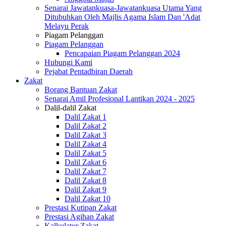
Senarai Jawatankuasa-Jawatankuasa Utama Yang
Ditubuhkan Oleh Majlis Agama Islam Dan 'Adat
Melayu Perak
Piagam Pelanggan
Piagam Pelanggan
Pencapaian Piagam Pelanggan 2024
Hubungi Kami
Pejabat Pentadbiran Daerah
Zakat
Borang Bantuan Zakat
Senarai Amil Profesional Lantikan 2024 - 2025
Dalil-dalil Zakat
Dalil Zakat 1
Dalil Zakat 2
Dalil Zakat 3
Dalil Zakat 4
Dalil Zakat 5
Dalil Zakat 6
Dalil Zakat 7
Dalil Zakat 8
Dalil Zakat 9
Dalil Zakat 10
Prestasi Kutipan Zakat
Prestasi Agihan Zakat
Kalkulator Zakat