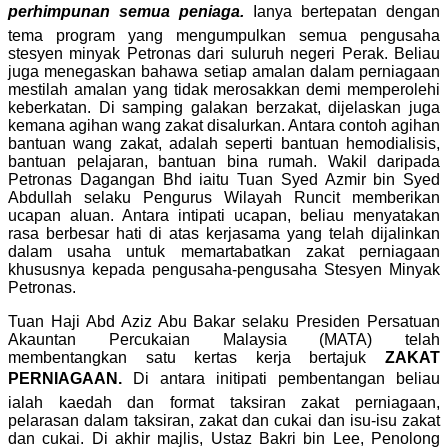
perhimpunan semua peniaga.
Ianya bertepatan dengan
tema program yang mengumpulkan semua pengusaha
stesyen minyak Petronas dari suluruh negeri Perak. Beliau
juga menegaskan bahawa setiap amalan dalam perniagaan
mestilah amalan yang tidak merosakkan demi memperolehi
keberkatan. Di samping galakan berzakat, dijelaskan juga
kemana agihan wang zakat disalurkan. Antara contoh agihan
bantuan wang zakat, adalah seperti bantuan hemodialisis,
bantuan pelajaran, bantuan bina rumah. Wakil daripada
Petronas Dagangan Bhd iaitu Tuan Syed Azmir bin Syed
Abdullah selaku Pengurus Wilayah Runcit memberikan
ucapan aluan. Antara intipati ucapan, beliau menyatakan
rasa berbesar hati di atas kerjasama yang telah dijalinkan
dalam usaha untuk memartabatkan zakat perniagaan
khususnya kepada pengusaha-pengusaha Stesyen Minyak
Petronas.
Tuan Haji Abd Aziz Abu Bakar selaku Presiden Persatuan
Akauntan Percukaian Malaysia (MATA) telah
membentangkan satu kertas kerja bertajuk
ZAKAT
PERNIAGAAN.
Di antara initipati pembentangan beliau
ialah kaedah dan format taksiran zakat perniagaan,
pelarasan dalam taksiran, zakat dan cukai dan isu-isu zakat
dan cukai. Di akhir majlis, Ustaz Bakri bin Lee, Penolong