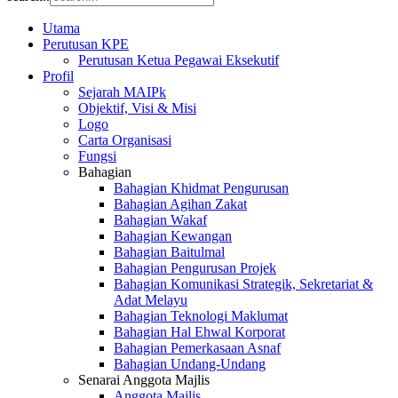
Utama
Perutusan KPE
Perutusan Ketua Pegawai Eksekutif
Profil
Sejarah MAIPk
Objektif, Visi & Misi
Logo
Carta Organisasi
Fungsi
Bahagian
Bahagian Khidmat Pengurusan
Bahagian Agihan Zakat
Bahagian Wakaf
Bahagian Kewangan
Bahagian Baitulmal
Bahagian Pengurusan Projek
Bahagian Komunikasi Strategik, Sekretariat &
Adat Melayu
Bahagian Teknologi Maklumat
Bahagian Hal Ehwal Korporat
Bahagian Pemerkasaan Asnaf
Bahagian Undang-Undang
Senarai Anggota Majlis
Anggota Majlis