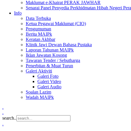
Maklumat e-Khairat PERAK JAWHAR
Senarai Panel Penyedia Perkhidmatan Hibah Negeri Per
Info
Data Terbuka
Ketua Pegawai Maklumat (CIO)
Pengumuman
Berita MAIPk
Keratan Akhbar
Klinik Jawi Dewan Bahasa Pustaka
Laporan Tahunan MAIPk
Iklan Jawatan Kosong
Tawaran Tender / Sebutharga
Penerbitan & Muat Turun
Galeri Aktiviti
Galeri Foto
Galeri Video
Galeri Audio
Soalan Lazim
Wadah MAIPk
.
.
search..
.