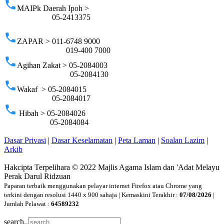
phone
MAIPk Daerah Ipoh >
05-2413375
phone
ZAPAR > 011-6748 9000
019-400 7000
phone
Agihan Zakat > 05-2084003
05-2084130
phone
Wakaf > 05-2084015
05-2084017
phone
Hibah > 05-2084026
05-2084084
Dasar Privasi
|
Dasar Keselamatan
|
Peta Laman
|
Soalan Lazim
|
Arkib
Hakcipta Terpelihara © 2022 Majlis Agama Islam dan 'Adat Melayu
Perak Darul Ridzuan
Paparan terbaik menggunakan pelayar internet Firefox atau Chrome yang
terkini dengan resolusi 1440 x 900 sahaja | Kemaskini Terakhir :
07/08/2026
|
Jumlah Pelawat :
64589232
search..