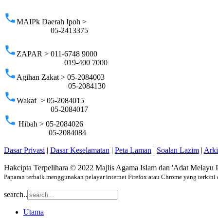
p
phone
MAIPk Daerah Ipoh >
05-2413375
phone
ZAPAR > 011-6748 9000
019-400 7000
phone
Agihan Zakat > 05-2084003
05-2084130
phone
Wakaf > 05-2084015
05-2084017
phone
Hibah > 05-2084026
05-2084084
Dasar Privasi
|
Dasar Keselamatan
|
Peta Laman
|
Soalan Lazim
|
Ark
Hakcipta Terpelihara © 2022 Majlis Agama Islam dan 'Adat Melayu 
Paparan terbaik menggunakan pelayar internet Firefox atau Chrome yang terkini 
search..
Utama