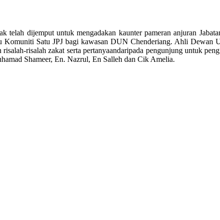
k telah dijemput untuk mengadakan kaunter pameran anjuran Jabata
atu Komuniti Satu JPJ bagi kawasan DUN Chenderiang. Ahli Dewan Un
risalah-risalah zakat serta pertanyaandaripada pengunjung untuk pen
uhamad Shameer, En. Nazrul, En Salleh dan Cik Amelia.