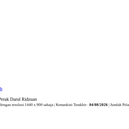
ib
Perak Darul Ridzuan
dengan resolusi 1440 x 900 sahaja | Kemaskini Terakhir :
04/08/2026
| Jumlah Pel