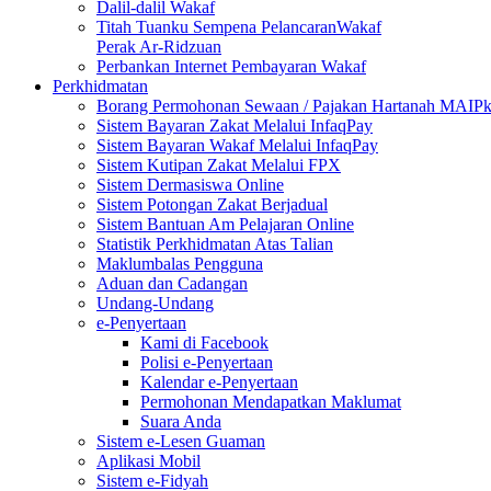
Dalil-dalil Wakaf
Titah Tuanku Sempena PelancaranWakaf
Perak Ar-Ridzuan
Perbankan Internet Pembayaran Wakaf
Perkhidmatan
Borang Permohonan Sewaan / Pajakan Hartanah MAIP
Sistem Bayaran Zakat Melalui InfaqPay
Sistem Bayaran Wakaf Melalui InfaqPay
Sistem Kutipan Zakat Melalui FPX
Sistem Dermasiswa Online
Sistem Potongan Zakat Berjadual
Sistem Bantuan Am Pelajaran Online
Statistik Perkhidmatan Atas Talian
Maklumbalas Pengguna
Aduan dan Cadangan
Undang-Undang
e-Penyertaan
Kami di Facebook
Polisi e-Penyertaan
Kalendar e-Penyertaan
Permohonan Mendapatkan Maklumat
Suara Anda
Sistem e-Lesen Guaman
Aplikasi Mobil
Sistem e-Fidyah