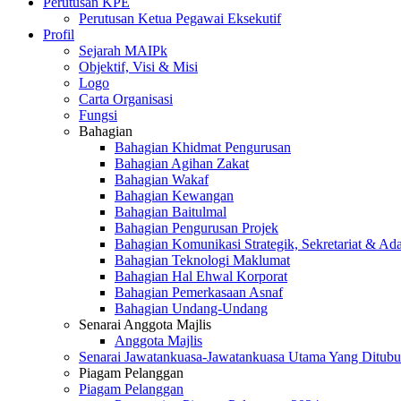
Perutusan KPE
Perutusan Ketua Pegawai Eksekutif
Profil
Sejarah MAIPk
Objektif, Visi & Misi
Logo
Carta Organisasi
Fungsi
Bahagian
Bahagian Khidmat Pengurusan
Bahagian Agihan Zakat
Bahagian Wakaf
Bahagian Kewangan
Bahagian Baitulmal
Bahagian Pengurusan Projek
Bahagian Komunikasi Strategik, Sekretariat & Ad
Bahagian Teknologi Maklumat
Bahagian Hal Ehwal Korporat
Bahagian Pemerkasaan Asnaf
Bahagian Undang-Undang
Senarai Anggota Majlis
Anggota Majlis
Senarai Jawatankuasa-Jawatankuasa Utama Yang Ditubu
Piagam Pelanggan
Piagam Pelanggan