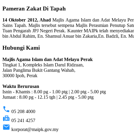
Pameran Zakat Di Tapah
14 Oktober 2012, Ahad
Majlis Agama Islam dan Adat Melayu Pera
Sains Tapah. Majlis tersebut sempena Majlis Perasmian Penutup S
Tuan Pengarah JPJ Negeri Perak. Kaunter MAIPk telah menyediakan 
bin Abdul Rahim, En. Shamsul Anuar bin Zakaria,En. Badzli, En. M
Hubungi Kami
Majlis Agama Islam dan Adat Melayu Perak
Tingkat 1, Kompleks Islam Darul Ridzuan,
Jalan Panglima Bukit Gantang Wahab,
30000 Ipoh, Perak
Waktu Berurusan
Isnin - Khamis : 8.00 pg - 1.00 ptg | 2.00 ptg - 5.00 ptg
Jumaat : 8.00 pg - 12.15 tgh | 2.45 ptg - 5.00 ptg
phone
05 208 4000
fax
05 241 4257
email
korporat@maipk.gov.my