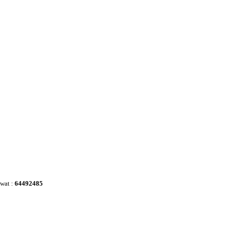
awat :
64492485