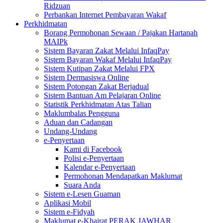
Ridzuan
Perbankan Internet Pembayaran Wakaf
Perkhidmatan
Borang Permohonan Sewaan / Pajakan Hartanah
MAIPk
Sistem Bayaran Zakat Melalui InfaqPay
Sistem Bayaran Wakaf Melalui InfaqPay
Sistem Kutipan Zakat Melalui FPX
Sistem Dermasiswa Online
Sistem Potongan Zakat Berjadual
Sistem Bantuan Am Pelajaran Online
Statistik Perkhidmatan Atas Talian
Maklumbalas Pengguna
Aduan dan Cadangan
Undang-Undang
e-Penyertaan
Kami di Facebook
Polisi e-Penyertaan
Kalendar e-Penyertaan
Permohonan Mendapatkan Maklumat
Suara Anda
Sistem e-Lesen Guaman
Aplikasi Mobil
Sistem e-Fidyah
Maklumat e-Khairat PERAK JAWHAR