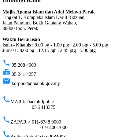
Hubungi Kami
Majlis Agama Islam dan Adat Melayu Perak
Tingkat 1, Kompleks Islam Darul Ridzuan,
Jalan Panglima Bukit Gantang Wahab,
30000 Ipoh, Perak
Waktu Berurusan
Isnin - Khamis : 8.00 pg - 1.00 ptg | 2.00 ptg - 5.00 ptg
Jumaat : 8.00 pg - 12.15 tgh | 2.45 ptg - 5.00 ptg
phone
05 208 4000
fax
05 241 4257
email
korporat@maipk.gov.my
p
phone
MAIPk Daerah Ipoh >
05-2413375
phone
ZAPAR > 011-6748 9000
019-400 7000
phone
Agihan Zakat > 05-2084003