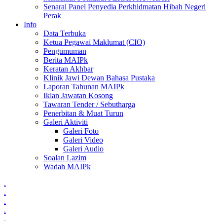
Senarai Panel Penyedia Perkhidmatan Hibah Negeri
Perak
Info
Data Terbuka
Ketua Pegawai Maklumat (CIO)
Pengumuman
Berita MAIPk
Keratan Akhbar
Klinik Jawi Dewan Bahasa Pustaka
Laporan Tahunan MAIPk
Iklan Jawatan Kosong
Tawaran Tender / Sebutharga
Penerbitan & Muat Turun
Galeri Aktiviti
Galeri Foto
Galeri Video
Galeri Audio
Soalan Lazim
Wadah MAIPk
.
.
.
.
.