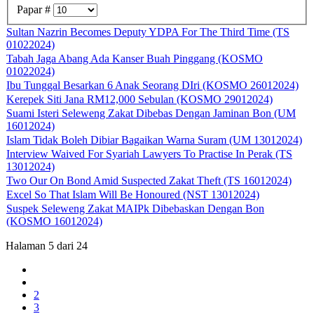
Papar #
Sultan Nazrin Becomes Deputy YDPA For The Third Time (TS
01022024)
Tabah Jaga Abang Ada Kanser Buah Pinggang (KOSMO
01022024)
Ibu Tunggal Besarkan 6 Anak Seorang DIri (KOSMO 26012024)
Kerepek Siti Jana RM12,000 Sebulan (KOSMO 29012024)
Suami Isteri Seleweng Zakat Dibebas Dengan Jaminan Bon (UM
16012024)
Islam Tidak Boleh Dibiar Bagaikan Warna Suram (UM 13012024)
Interview Waived For Syariah Lawyers To Practise In Perak (TS
13012024)
Two Our On Bond Amid Suspected Zakat Theft (TS 16012024)
Excel So That Islam Will Be Honoured (NST 13012024)
Suspek Seleweng Zakat MAIPk Dibebaskan Dengan Bon
(KOSMO 16012024)
Halaman 5 dari 24
2
3