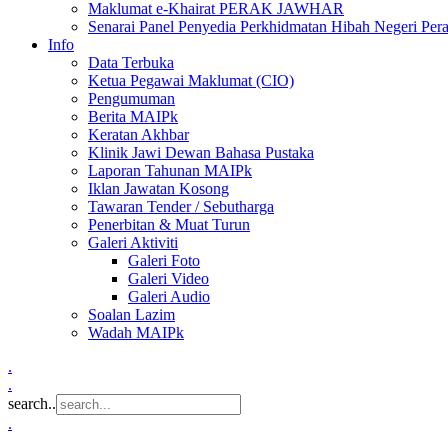
Maklumat e-Khairat PERAK JAWHAR
Senarai Panel Penyedia Perkhidmatan Hibah Negeri Per
Info
Data Terbuka
Ketua Pegawai Maklumat (CIO)
Pengumuman
Berita MAIPk
Keratan Akhbar
Klinik Jawi Dewan Bahasa Pustaka
Laporan Tahunan MAIPk
Iklan Jawatan Kosong
Tawaran Tender / Sebutharga
Penerbitan & Muat Turun
Galeri Aktiviti
Galeri Foto
Galeri Video
Galeri Audio
Soalan Lazim
Wadah MAIPk
.
.
search..
.