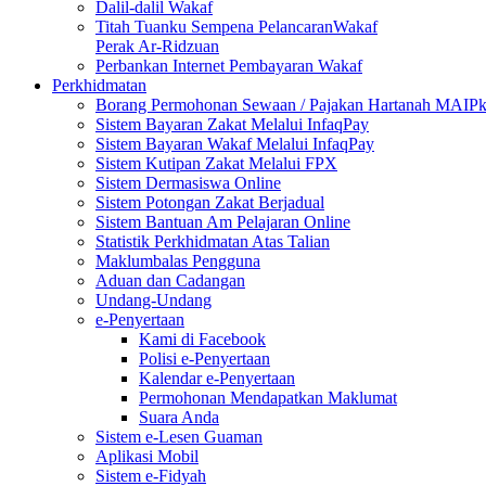
Dalil-dalil Wakaf
Titah Tuanku Sempena PelancaranWakaf
Perak Ar-Ridzuan
Perbankan Internet Pembayaran Wakaf
Perkhidmatan
Borang Permohonan Sewaan / Pajakan Hartanah MAIP
Sistem Bayaran Zakat Melalui InfaqPay
Sistem Bayaran Wakaf Melalui InfaqPay
Sistem Kutipan Zakat Melalui FPX
Sistem Dermasiswa Online
Sistem Potongan Zakat Berjadual
Sistem Bantuan Am Pelajaran Online
Statistik Perkhidmatan Atas Talian
Maklumbalas Pengguna
Aduan dan Cadangan
Undang-Undang
e-Penyertaan
Kami di Facebook
Polisi e-Penyertaan
Kalendar e-Penyertaan
Permohonan Mendapatkan Maklumat
Suara Anda
Sistem e-Lesen Guaman
Aplikasi Mobil
Sistem e-Fidyah