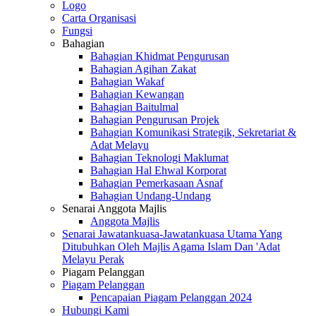
Logo
Carta Organisasi
Fungsi
Bahagian
Bahagian Khidmat Pengurusan
Bahagian Agihan Zakat
Bahagian Wakaf
Bahagian Kewangan
Bahagian Baitulmal
Bahagian Pengurusan Projek
Bahagian Komunikasi Strategik, Sekretariat &
Adat Melayu
Bahagian Teknologi Maklumat
Bahagian Hal Ehwal Korporat
Bahagian Pemerkasaan Asnaf
Bahagian Undang-Undang
Senarai Anggota Majlis
Anggota Majlis
Senarai Jawatankuasa-Jawatankuasa Utama Yang
Ditubuhkan Oleh Majlis Agama Islam Dan 'Adat
Melayu Perak
Piagam Pelanggan
Piagam Pelanggan
Pencapaian Piagam Pelanggan 2024
Hubungi Kami