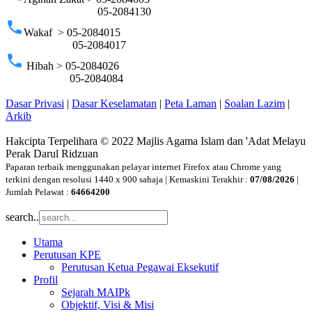
05-2084130
phone
Wakaf > 05-2084015
05-2084017
phone
Hibah > 05-2084026
05-2084084
Dasar Privasi
|
Dasar Keselamatan
|
Peta Laman
|
Soalan Lazim
|
Arkib
Hakcipta Terpelihara © 2022 Majlis Agama Islam dan 'Adat Melayu
Perak Darul Ridzuan
Paparan terbaik menggunakan pelayar internet Firefox atau Chrome yang
terkini dengan resolusi 1440 x 900 sahaja | Kemaskini Terakhir :
07/08/2026
|
Jumlah Pelawat :
64664200
search..
Utama
Perutusan KPE
Perutusan Ketua Pegawai Eksekutif
Profil
Sejarah MAIPk
Objektif, Visi & Misi