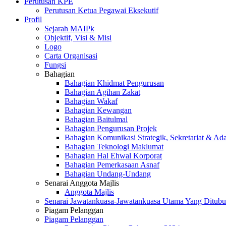
Perutusan KPE
Perutusan Ketua Pegawai Eksekutif
Profil
Sejarah MAIPk
Objektif, Visi & Misi
Logo
Carta Organisasi
Fungsi
Bahagian
Bahagian Khidmat Pengurusan
Bahagian Agihan Zakat
Bahagian Wakaf
Bahagian Kewangan
Bahagian Baitulmal
Bahagian Pengurusan Projek
Bahagian Komunikasi Strategik, Sekretariat & Ad
Bahagian Teknologi Maklumat
Bahagian Hal Ehwal Korporat
Bahagian Pemerkasaan Asnaf
Bahagian Undang-Undang
Senarai Anggota Majlis
Anggota Majlis
Senarai Jawatankuasa-Jawatankuasa Utama Yang Ditubu
Piagam Pelanggan
Piagam Pelanggan