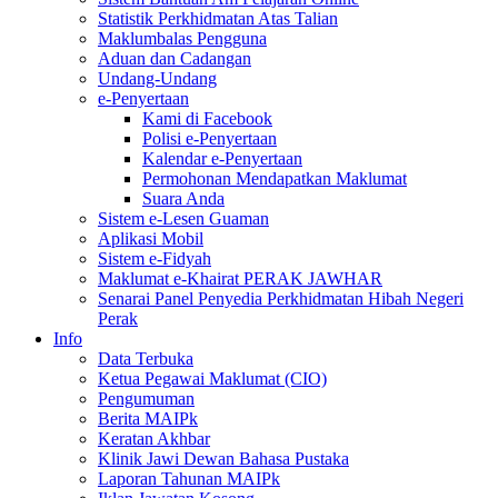
Statistik Perkhidmatan Atas Talian
Maklumbalas Pengguna
Aduan dan Cadangan
Undang-Undang
e-Penyertaan
Kami di Facebook
Polisi e-Penyertaan
Kalendar e-Penyertaan
Permohonan Mendapatkan Maklumat
Suara Anda
Sistem e-Lesen Guaman
Aplikasi Mobil
Sistem e-Fidyah
Maklumat e-Khairat PERAK JAWHAR
Senarai Panel Penyedia Perkhidmatan Hibah Negeri
Perak
Info
Data Terbuka
Ketua Pegawai Maklumat (CIO)
Pengumuman
Berita MAIPk
Keratan Akhbar
Klinik Jawi Dewan Bahasa Pustaka
Laporan Tahunan MAIPk