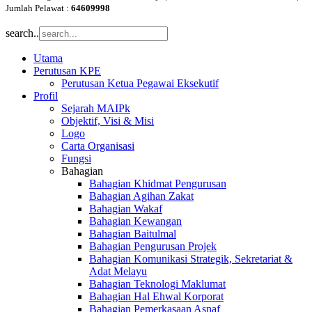
Jumlah Pelawat :
64609998
search..
Utama
Perutusan KPE
Perutusan Ketua Pegawai Eksekutif
Profil
Sejarah MAIPk
Objektif, Visi & Misi
Logo
Carta Organisasi
Fungsi
Bahagian
Bahagian Khidmat Pengurusan
Bahagian Agihan Zakat
Bahagian Wakaf
Bahagian Kewangan
Bahagian Baitulmal
Bahagian Pengurusan Projek
Bahagian Komunikasi Strategik, Sekretariat &
Adat Melayu
Bahagian Teknologi Maklumat
Bahagian Hal Ehwal Korporat
Bahagian Pemerkasaan Asnaf