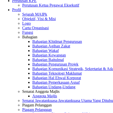
Perutusan KPE
Perutusan Ketua Pegawai Eksekutif
Profil
Sejarah MAIPk
Objektif, Visi & Misi
Logo
Carta Organisasi
Fungsi
Bahagian
Bahagian Khidmat Pengurusan
Bahagian Agihan Zakat
Bahagian Wakaf
Bahagian Kewangan
Bahagian Baitulmal
Bahagian Pengurusan Projek
Bahagian Komunikasi Strategik, Sekretariat & Ad
Bahagian Teknologi Maklumat
Bahagian Hal Ehwal Korporat
Bahagian Pemerkasaan Asnaf
Bahagian Undang-Undang
Senarai Anggota Majlis
Anggota Majlis
Senarai Jawatankuasa-Jawatankuasa Utama Yang Ditubu
Piagam Pelanggan
Piagam Pelanggan