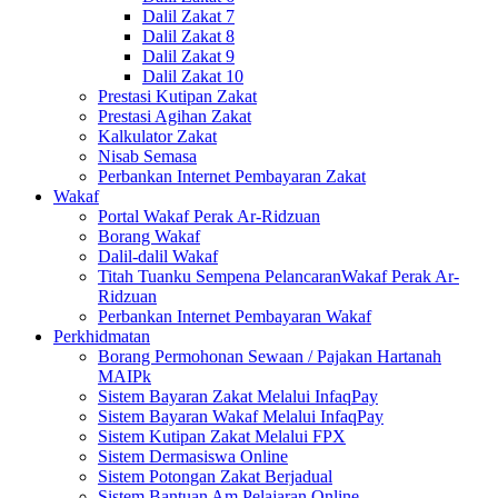
Dalil Zakat 7
Dalil Zakat 8
Dalil Zakat 9
Dalil Zakat 10
Prestasi Kutipan Zakat
Prestasi Agihan Zakat
Kalkulator Zakat
Nisab Semasa
Perbankan Internet Pembayaran Zakat
Wakaf
Portal Wakaf Perak Ar-Ridzuan
Borang Wakaf
Dalil-dalil Wakaf
Titah Tuanku Sempena PelancaranWakaf Perak Ar-
Ridzuan
Perbankan Internet Pembayaran Wakaf
Perkhidmatan
Borang Permohonan Sewaan / Pajakan Hartanah
MAIPk
Sistem Bayaran Zakat Melalui InfaqPay
Sistem Bayaran Wakaf Melalui InfaqPay
Sistem Kutipan Zakat Melalui FPX
Sistem Dermasiswa Online
Sistem Potongan Zakat Berjadual
Sistem Bantuan Am Pelajaran Online