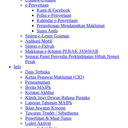
e-Penyertaan
Kami di Facebook
Polisi e-Penyertaan
Kalendar e-Penyertaan
Permohonan Mendapatkan Maklumat
Suara Anda
Sistem e-Lesen Guaman
Aplikasi Mobil
Sistem e-Fidyah
Maklumat e-Khairat PERAK JAWHAR
Senarai Panel Penyedia Perkhidmatan Hibah Negeri
Perak
Info
Data Terbuka
Ketua Pegawai Maklumat (CIO)
Pengumuman
Berita MAIPk
Keratan Akhbar
Klinik Jawi Dewan Bahasa Pustaka
Laporan Tahunan MAIPk
Iklan Jawatan Kosong
Tawaran Tender / Sebutharga
Penerbitan & Muat Turun
Galeri Aktiviti