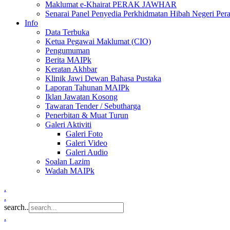
Maklumat e-Khairat PERAK JAWHAR
Senarai Panel Penyedia Perkhidmatan Hibah Negeri Per
Info
Data Terbuka
Ketua Pegawai Maklumat (CIO)
Pengumuman
Berita MAIPk
Keratan Akhbar
Klinik Jawi Dewan Bahasa Pustaka
Laporan Tahunan MAIPk
Iklan Jawatan Kosong
Tawaran Tender / Sebutharga
Penerbitan & Muat Turun
Galeri Aktiviti
Galeri Foto
Galeri Video
Galeri Audio
Soalan Lazim
Wadah MAIPk
.
.
search..
.