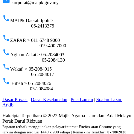
email
korporat@maipk.gov.my
p
phone
MAIPk Daerah Ipoh >
05-2413375
phone
ZAPAR > 011-6748 9000
019-400 7000
phone
Agihan Zakat > 05-2084003
05-2084130
phone
Wakaf > 05-2084015
05-2084017
phone
Hibah > 05-2084026
05-2084084
Dasar Privasi
|
Dasar Keselamatan
|
Peta Laman
|
Soalan Lazim
|
Arkib
Hakcipta Terpelihara © 2022 Majlis Agama Islam dan 'Adat Melayu
Perak Darul Ridzuan
Paparan terbaik menggunakan pelayar internet Firefox atau Chrome yang
terkini dengan resolusi 1440 x 900 sahaja | Kemaskini Terakhir :
07/08/2026
|