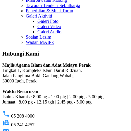
Iklan Jawatan Kosong
Tawaran Tender / Sebutharga
Penerbitan & Muat Turun
Galeri Aktiviti
Galeri Foto
Galeri Video
Galeri Audio
Soalan Lazim
Wadah MAIPk
Hubungi Kami
Majlis Agama Islam dan Adat Melayu Perak
Tingkat 1, Kompleks Islam Darul Ridzuan,
Jalan Panglima Bukit Gantang Wahab,
30000 Ipoh, Perak
Waktu Berurusan
Isnin - Khamis : 8.00 pg - 1.00 ptg | 2.00 ptg - 5.00 ptg
Jumaat : 8.00 pg - 12.15 tgh | 2.45 ptg - 5.00 ptg
phone
05 208 4000
fax
05 241 4257