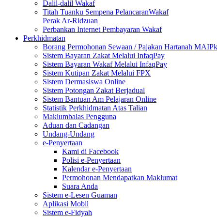
Dalil-dalil Wakaf
Titah Tuanku Sempena PelancaranWakaf
Perak Ar-Ridzuan
Perbankan Internet Pembayaran Wakaf
Perkhidmatan
Borang Permohonan Sewaan / Pajakan Hartanah MAIP
Sistem Bayaran Zakat Melalui InfaqPay
Sistem Bayaran Wakaf Melalui InfaqPay
Sistem Kutipan Zakat Melalui FPX
Sistem Dermasiswa Online
Sistem Potongan Zakat Berjadual
Sistem Bantuan Am Pelajaran Online
Statistik Perkhidmatan Atas Talian
Maklumbalas Pengguna
Aduan dan Cadangan
Undang-Undang
e-Penyertaan
Kami di Facebook
Polisi e-Penyertaan
Kalendar e-Penyertaan
Permohonan Mendapatkan Maklumat
Suara Anda
Sistem e-Lesen Guaman
Aplikasi Mobil
Sistem e-Fidyah