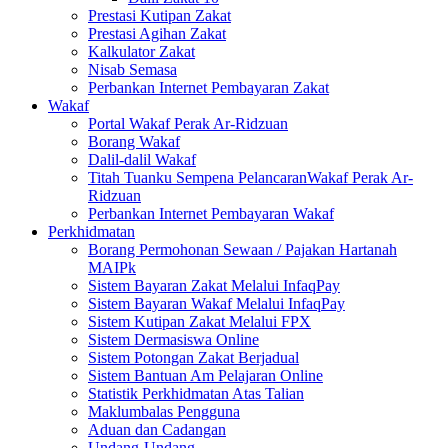
Prestasi Kutipan Zakat
Prestasi Agihan Zakat
Kalkulator Zakat
Nisab Semasa
Perbankan Internet Pembayaran Zakat
Wakaf
Portal Wakaf Perak Ar-Ridzuan
Borang Wakaf
Dalil-dalil Wakaf
Titah Tuanku Sempena PelancaranWakaf Perak Ar-
Ridzuan
Perbankan Internet Pembayaran Wakaf
Perkhidmatan
Borang Permohonan Sewaan / Pajakan Hartanah
MAIPk
Sistem Bayaran Zakat Melalui InfaqPay
Sistem Bayaran Wakaf Melalui InfaqPay
Sistem Kutipan Zakat Melalui FPX
Sistem Dermasiswa Online
Sistem Potongan Zakat Berjadual
Sistem Bantuan Am Pelajaran Online
Statistik Perkhidmatan Atas Talian
Maklumbalas Pengguna
Aduan dan Cadangan
Undang-Undang